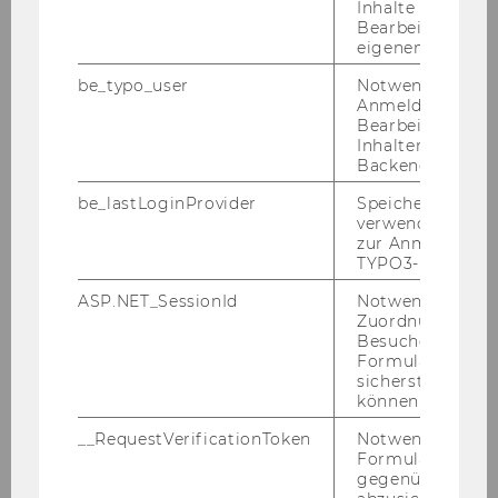
Inhalte oder zur
Bearbeitung des
eigenen Profils.
Fotos
von der langen Nacht der Forschung 2024
be_typo_user
Notwendig für d
Anmeldung und
Bearbeitung von
Inhalten im TYP
Backend.
ZU­RÜCK ZUM EVENT-​ARCHIV
be_lastLoginProvider
Speichert die zul
verwendete Met
zur Anmeldung f
TYPO3-Backend.
ASP.NET_SessionId
Notwendig, um 
Zuordnung von
Besucher zu
Events
Formulareingab
sicherstellen zu
können.
Archiv
__RequestVerificationToken
Notwendig, um 
Formulareingab
gegenüber Angri