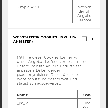
COOKIE EINSTELLUNGEN
SimpleSAML
Notwendig zur
Identifizierung 
Angehörige/r für
Barrierefreiheitserklärung
Kursanmeldung.
Webseite
WEBSTATISTIK COOKIES (INKL. US-
Webstatis
ANBIETER)
Cookies
(inkl.
US-
Anbieter)
ACCREDITED BY:
Mithilfe dieser Cookies können wir
unser Angebot laufend verbessern und
unsere Website an Ihre Bedürfnisse
EQUIS
AACSB
anpassen. Dabei werden
pseudonymisierte Daten über die
Websitenutzung gesammelt und
statistisch ausgewertet.
AMBA
Name
Zweck
_pk_id
Eindeutige
Kennzeichnun