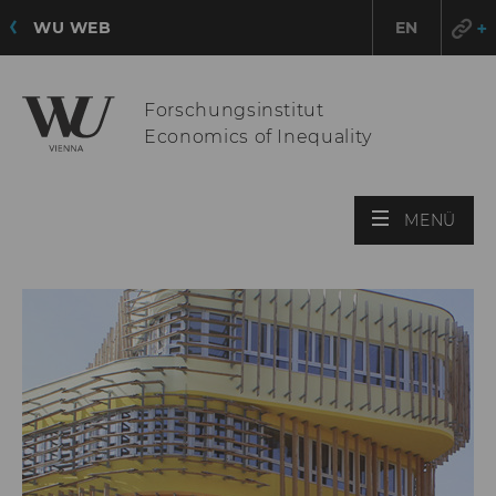
WU WEB
EN
Forschungsinstitut
Economics of Inequality
HAU
MENÜ
ÖFF