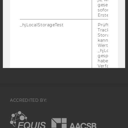
gesetzt. Wird 
DATENSCHUTZERKLÄRUNG
sofort nach s
Erstellung ge
DATENSCHUTZERKLÄRUNG SOCIAL MEDIA
DATENSCHUTZERKLÄRUNG
_hjLocalStorageTest
Prüft, ob der 
Tracking Code
STUDIENBEWERBER*INNEN UND STUDIERENDE
Storage verw
COOKIE EINSTELLUNGEN
kann. Wenn ja
Wert 1 gesetzt
_hjLocalStora
Barrierefreiheitserklärung
gespeicherte
Webseite
haben keine
Verfallszeit, 
aber fast sofo
ihrer Erstellu
gelöscht.
_hjSessionStorageTest
Prüft, ob der 
Tracking Cod
ACCREDITED BY:
Storage verw
kann. Wenn ja
Wert von 1 ges
EQUIS
AACSB
_hjIncludedInPageviewSample
Wird gesetzt
festzustellen,