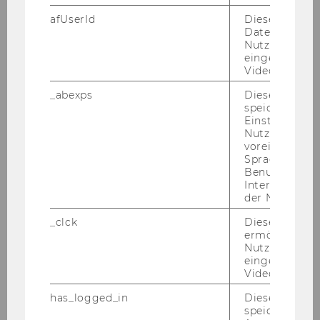
afUserId
Dieses Cooki
Daten von
Nutzer*innen,
eingebettete
Videos intera
_abexps
Dieses Cooki
speichert get
Einstellungen
Nutzer*in, zB.
voreingestell
Sprache, Regi
Benutzernam
Interaktionsd
der Nutzer*in
_clck
Dieses Cooki
ermöglicht di
Nutzung des
eingebettete
Video Players
has_logged_in
Dieses Cooki
speichert