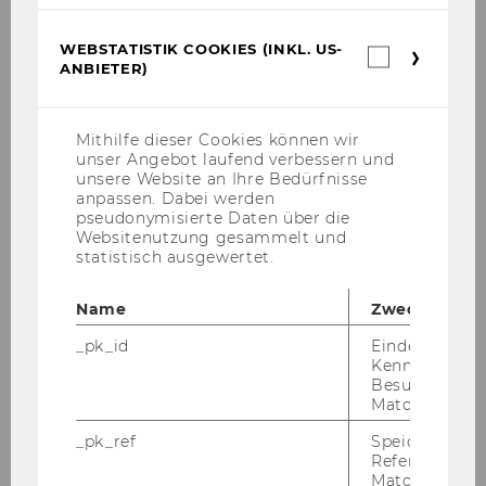
WEBSTATISTIK COOKIES (INKL. US-
Webstatis
ANBIETER)
Cookies
(inkl.
US-
Anbieter)
Mithilfe dieser Cookies können wir
unser Angebot laufend verbessern und
unsere Website an Ihre Bedürfnisse
anpassen. Dabei werden
pseudonymisierte Daten über die
Websitenutzung gesammelt und
statistisch ausgewertet.
Name
Zweck
_pk_id
Eindeutige
Kennzeichnun
Besuchers du
Matomo.
_pk_ref
Speicherung 
Referrers dur
Matomo.