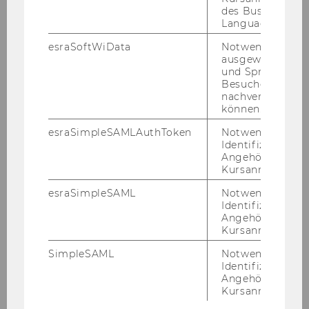
des Business
Language Center
esraSoftWiData
Notwendig um
ausgewählte Sp
und Sprachkurse
Besuchers
nachverfolgen z
können.
esraSimpleSAMLAuthToken
Notwendig zur
Identifizierung 
Angehörige/r für
Kursanmeldung.
esraSimpleSAML
Notwendig zur
Identifizierung 
Angehörige/r für
Kursanmeldung.
SimpleSAML
Notwendig zur
Identifizierung 
Angehörige/r für
Kursanmeldung.