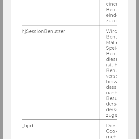
einem/einer
Benutzer*in e
eindeutige ID
zuzuweisen
Slides: Salvatore Morelli
hjSessionBenutzer_
Wird gesetzt,
Benutzer zum
Mal eine Seite
Speichert die 
DOWNLOAD
Benutzer-ID, d
(
PDF
, 3.40 MB)
diese Seite e
ist. Hotjar ver
Benutzer nich
verschiedene
hinweg.Stellt 
dass Daten v
nachfolgende
Besuchen auf
derselben We
derselben Ben
zugeordnet w
_hjid
Dies ist ein al
Cookie, das wi
mehr setzen, 