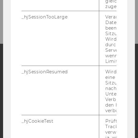
gleichen Sitz
zugeordnet w
_hjSessionTooLarge
Veranlasst Hot
Datenerfassu
beenden, wen
Sitzung zu vie
Wird automat
durch ein Sig
Servers best
wenn die Sitz
Limit überschr
Facebook
Instagram
Blog
_hjSessionResumed
Wird gesetzt,
eine
Sitzung/Aufz
nach einer
YouTube
Newsletter
Bluesky
Unterbrechun
Verbindung w
den Hotjar-Se
verbunden wir
_hjCookieTest
Prüft, ob der 
Tracking Cod
IMPRESSUM
verwenden ka
BARRIEREFREIHEITSERKLÄRUNG WEBSEITE
ja, wird ein W