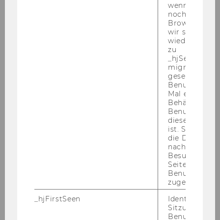
Slides: Miriam Rehm
wenn ein Benu
noch in sein
Browser hat,
wir seinen We
DOWNLOAD
wiederverwen
(
PDF
, 523 KB)
zu
_hjSessionUser
migrieren. Wi
gesetzt, wenn
Benutzer zum
Mal eine Seite
Behält die Hot
Benutzer-ID be
diese Seite e
Nach der Aktivierung werden u.U. Daten
ist. Stellt sic
an Dritte übermittelt. Weitere Infos:
die Daten von
Datenschutzerklärung
nachfolgende
Besuchen der
Seite derselb
INHALT
INHALT ANZEIGEN
Benutzer-ID
zugeordnet w
ANZEIGEN
_hjFirstSeen
Identifiziert d
(LIVE
Sitzung eines
Benutzers. Wi