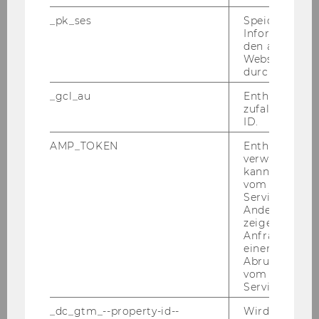
_pk_ses
Speicherung 
Informatione
den aktuellen
Webseitenbe
durch Matom
_gcl_au
Enthält eine
zufallsgenerie
ID.
AMP_TOKEN
Enthält ein To
verwendet we
kann, um eine
vom AMP-Clie
Service abzur
Andere mögli
zeigen Opt-ou
Anfrage im G
einen Fehler 
Abrufen einer
vom AMP Clie
Service an.
_dc_gtm_--property-id--
Wird von Dou