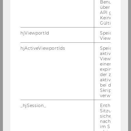
Pu­blic Key­note Lec­tu­re #2
Benutzerattri
über die Hotja
Salvatore Morelli
API gesendet
Keine explizit
Gültigkeitsda
Pu­blic Pre-​Conference Work­
hjViewportId
Speichert Ben
shop
Viewport-Deta
Piotr Paradowski
hjActiveViewportIds
Speichert die
aktiven Benut
Viewports. Sp
Work­shop
einen
expirationTi
non-public
der zur Valid
aktiver Ansic
bei der
Skriptinitiali
If you have any ques­ti­ons re­gar­ding this con­fe­
verwendet wir
rence, plea­se con­tact
ineq@wu.ac.at
.
_hjSession_
Enthält die ak
Sitzungsdaten.
sicher, dass
BACK TO EVENT AR­CHI­VE
nachfolgende
im Sitzungsfe