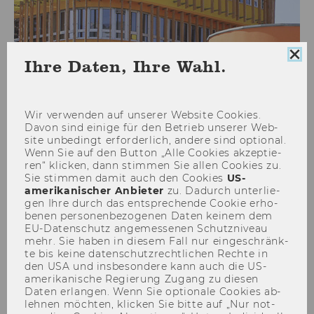
Coo
Ihre Daten, Ihre Wahl.
Con
sch
Conference: Wealth Inequality
Wir ver­wen­den auf un­se­rer Web­site Coo­kies.
& Intergenerational Mobility
Davon sind ei­ni­ge für den Be­trieb un­se­rer Web­
site un­be­dingt er­for­der­lich, an­de­re sind op­tio­nal.
Wenn Sie auf den But­ton „Alle Coo­kies ak­zep­tie­
ren“ kli­cken, dann stim­men Sie allen Coo­kies zu.
Sie stim­men damit auch den Coo­kies
US-​
amerikanischer An­bie­ter
zu. Da­durch un­ter­lie­
gen Ihre durch das ent­spre­chen­de Coo­kie er­ho­
be­nen per­so­nen­be­zo­ge­nen Daten kei­nem dem
EU-​Datenschutz an­ge­mes­se­nen Schutz­ni­veau
mehr. Sie haben in die­sem Fall nur ein­ge­schränk­
te bis keine da­ten­schutz­recht­li­chen Rech­te in
den USA und ins­be­son­de­re kann auch die US-​
amerikanische Re­gie­rung Zu­gang zu die­sen
Daten er­lan­gen. Wenn Sie op­tio­na­le Coo­kies ab­
leh­nen möch­ten, kli­cken Sie bitte auf „Nur not­