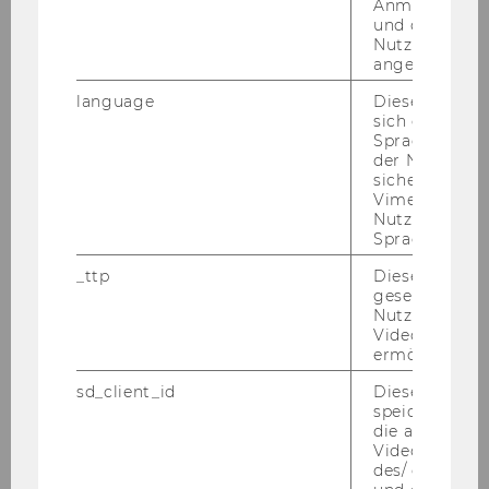
Anmeldeinfo
und ob sich de
Sli­des of the Lec­tu­res
Nutzer*in jem
angemeldet h
language
Dieses Cooki
sich die
Spracheinstel
der Nutzer*in
sichergestellt
Vimeo in der
Nutzer ausge
Sprache ersch
_ttp
Dieser Cookie
gesetzt, um d
Slides: Miles Corak
Nutzung des 
Videoplayers 
ermöglichen
DOWNLOAD
sd_client_id
Dieses Cooki
(
PDF
, 240 KB)
speichert Dat
die aktuellen
Videoeinstell
des/ der Benu