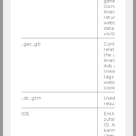
generated use
Using this ID
Analytics can
returning use
website and 
data from pre
visits.
_gac_gb
Contains cam
related infor
the user. If G
Analytics and
Ads accounts 
linked, the co
tags on the G
website read 
cookie.
_dc_gtm
Used to throt
request rate.
IDE
Enthält eine
zufallsgenerie
ID. Anhand di
kann Google 
über verschie