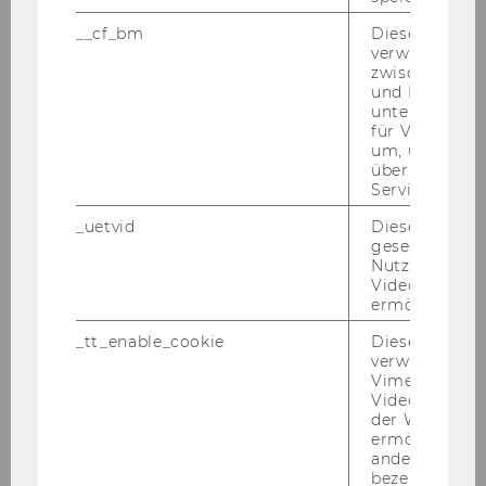
__cf_bm
Dieses Cookie
verwendet, u
zwischen Men
und Bots zu
unterscheiden.
für Vimeo no
um, um gülti
über die Nutz
Service zu s
_uetvid
Dieses Cookie
gesetzt, um d
Nutzung des 
Videoplayers 
ermöglichen
_tt_enable_cookie
Dieses Cookie
verwendet, u
Vimeo-
Videoeinbett
der WU-Websi
ermöglichen 
andere nicht 
bezeichnete 