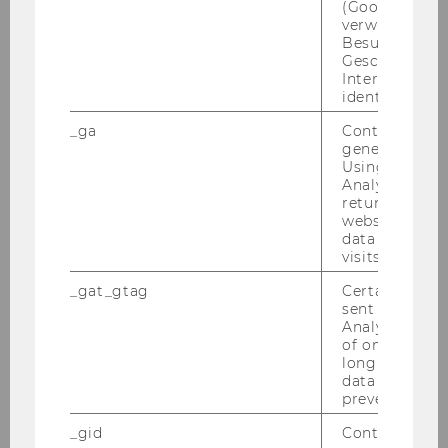
(Google Tag 
verwendet, u
Besucher nach
Geschlecht o
Interessen zu
identifizieren.
_ga
Contains a r
generated use
Using this ID
Analytics can
returning use
website and 
data from pre
visits.
_gat_gtag
Certain data i
sent to Googl
Analytics a 
of once per m
long as it is s
data transfers
prevented.
_gid
Contains a r