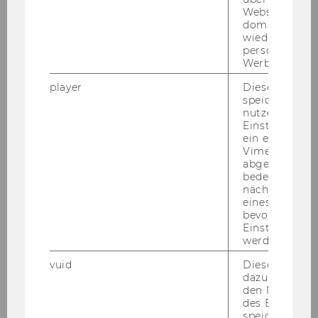
Websites
domainübergr
wiedererkenn
personalisiert
Werbung auss
player
Dieses Cooki
speichert
nutzerspezifi
Einstellungen
ein eingebett
Vimeo-Video
abgespielt wi
bedeutet, das
nächsten Ans
eines Vimeo-V
bevorzugten
Einstellungen
werden.
vuid
Dieser Cookie
dazu eingeset
den Nutzungs
des Benutzers
speichern.