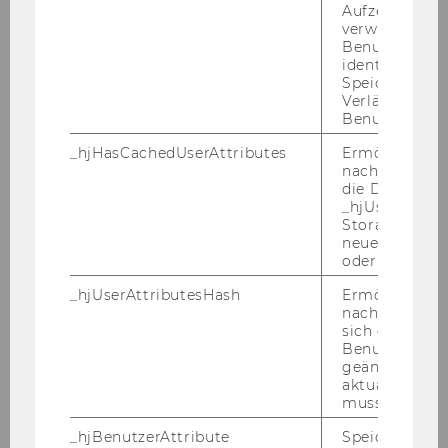
Aufzeichnungs
STREAM
verwendet, u
Benutzersitz
-
identifizieren.
Speicherdaue
MILES
Verlängert sic
Benutzeraktivi
CORAK)
_hjHasCachedUserAttributes
Ermöglicht e
nachzuvollzie
die Daten in
_hjUserAttrib
Storage auf 
neuesten Stan
De­tails on the lec­tu­res and
oder nicht.
work­shops
_hjUserAttributesHash
Ermöglicht e
nachzuvollzie
sich ein
Benutzerattri
Pu­blic Key­note Lec­tu­re #1
geändert hat
aktualisiert 
Miles Corak
muss.
_hjBenutzerAttribute
Speichert