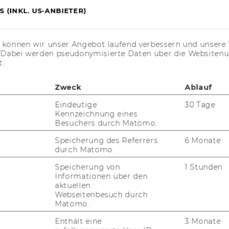
 (INKL. US-ANBIETER)
s können wir unser Angebot laufend verbessern und unsere 
. Dabei werden pseudonymisierte Daten über die Website
t.
 und Sozialgeschichte
Zweck
Ablauf
Eindeutige
30 Tage
Kennzeichnung eines
Besuchers durch Matomo.
Speicherung des Referrers
6 Monate
durch Matomo.
31336-4775
-1-31336-904775
Speicherung von
1 Stunden
Informationen über den
aktuellen
Webseitenbesuch durch
Matomo.
Enthält eine
3 Monate