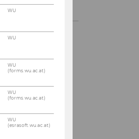
Pannonische Aufbrüche -
WU
Gerhard Senft
WU
WU
(forms.wu.ac.at)
WU
(forms.wu.ac.at)
WU
(esrasoft.wu.ac.at)