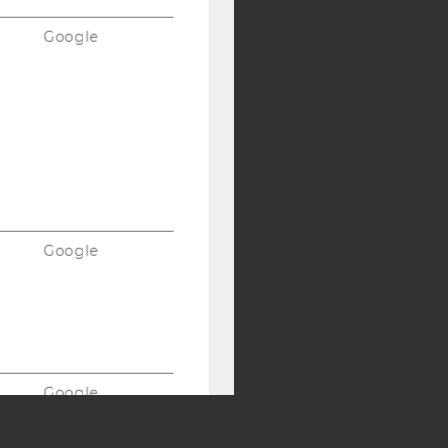
Google
Y:
SB
AMBA
Google
Google