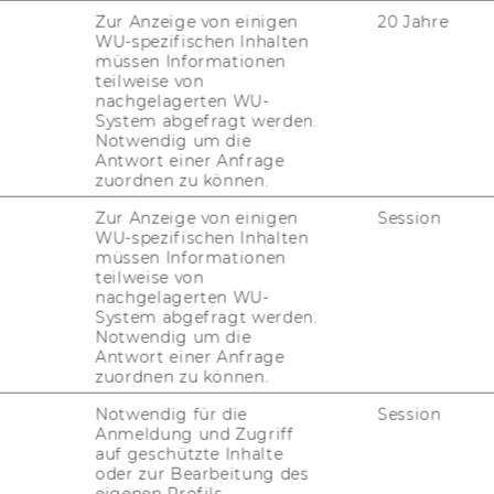
sti­tut für Wirtschafts-​ und So­zi­al­ge­schich­te,
Zur Anzeige von einigen
20 Jahre
WU-spezifischen Inhalten
müssen Informationen
, Ge­schich­te, Uni­ver­si­tät, Wien
teilweise von
nachgelagerten WU-
System abgefragt werden.
Notwendig um die
Antwort einer Anfrage
zuordnen zu können.
Zur Anzeige von einigen
Session
 über­prüft, in­wie­weit Per­so­nen, die von der
WU-spezifischen Inhalten
n­sti­tu­ti­on, der Hoch­schu­le für Welt­han­
müssen Informationen
lie­hen be­kom­men haben, in einem Na­he­ver­
teilweise von
nachgelagerten WU-
­men des 20. Jahr­hun­derts stan­den.
System abgefragt werden.
l­fall­be­zo­ge­ne bio­gra­fi­sche Un­ter­su­chun­
Notwendig um die
Antwort einer Anfrage
i­tungs­gre­mi­en, die gemäß
Eh­rungs­richt­li­
zuordnen zu können.
­li­gen Wi­der­ruf von Eh­run­gen ver­ant­wort­
Notwendig für die
Session
nd­la­gen für einen zeit­ge­mä­ßen Um­gang
Anmeldung und Zugriff
n zu er­ar­bei­ten.
auf geschützte Inhalte
oder zur Bearbeitung des
eigenen Profils.