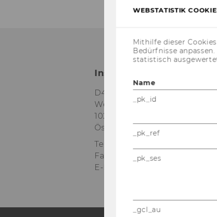
WEBSTATISTIK COOKIES
Mithilfe dieser Cookie
Bedürfnisse anpassen
statistisch ausgewerte
Institut für Wirtschafts-
Name
D4 / 3. Stock
_pk_id
Welthandelsplatz 1
1020
Wien
Österreich
_pk_ref
Tel:
+43-1-31336-4166 / +43-1-
Fax
:
+43-1-31336-904166 / +43
_pk_ses
E-Mail:
geschichte@wu.ac.at
_gcl_au