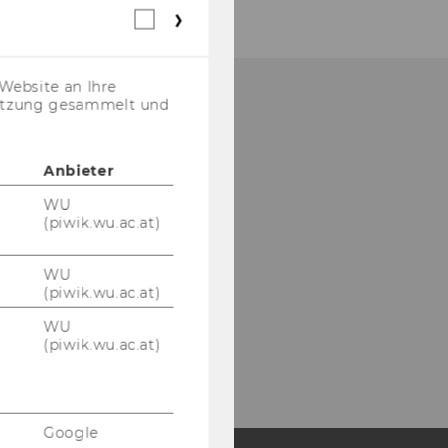
Webstatistik
Cookies
(inkl.
US-
Website an Ihre
Anbieter)
nutzung gesammelt und
Anbieter
WU
(piwik.wu.ac.at)
WU
(piwik.wu.ac.at)
WU
(piwik.wu.ac.at)
Google