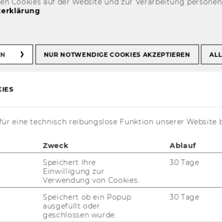
den Cookies auf der Website und zur Verarbeitung persone
erklärung
.
ojekte
WU-Ehrungen
n
EN
NUR NOTWENDIGE COOKIES AKZEPTIEREN
ALL
IES
ür eine technisch reibungslose Funktion unserer Website 
Projekt
e Eh­run­gen an der Hoch­schu­le für Welt­han­
Zweck
Ablauf
­ver­si­tät Wien
Speichert Ihre
30 Tage
Einwilligung zur
es Koll
Verwendung von Cookies.
: Ste­fa­nie Lucas
Speichert ob ein Popup
30 Tage
4
ausgefüllt oder
geschlossen wurde.