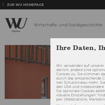
ZUR WU HOMEPAGE
Wirtschafts-
und Sozialgeschichte
Ihre Daten, I
Wir ver­wen­den auf un­se­rer 
der­lich, an­de­re sind op­tio
Coo­kies zu. Sie stim­men 
durch das ent­spre­chen­de C
nen Schutz­ni­veau mehr. Sie 
den USA und ins­be­son­de­r
Sie op­tio­na­le Coo­kies ab­l
vi­du­el­le Ein­stel­lun­gen“ 
pen (Web­sta­tis­tik, Mar­ke­ti