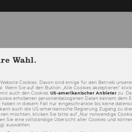
hre Wahl.
Web­site Coo­kies. Davon sind ei­ni­ge für den Be­trieb un­se­rer
­nal. Wenn Sie auf den But­ton „Alle Coo­kies ak­zep­tie­ren“ kli
damit auch den Coo­kies
US-​amerikanischer An­bie­ter
zu. Da­
oo­kie er­ho­be­nen per­so­nen­be­zo­ge­nen Daten kei­nem dem 
haben in die­sem Fall nur ein­ge­schränk­te bis keine da­ten­sc
e kann auch die US-​amerikanische Re­gie­rung Zu­gang zu die
eh­nen möch­ten, kli­cken Sie bitte auf „Nur not­wen­di­ge Coo­kies
fin­den Sie eine voll­stän­di­ge Über­sicht aller Coo­kies und kön
ng) aus­wäh­len.