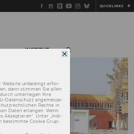
Facebook
Instagram
WU
YouTube
Newsletter
Bluesky
QUICKLINKS
Blog
INSTITUT
Cookie
Consent
schließen
 Web­site un­be­dingt er­for­
­cken, dann stim­men Sie allen
durch un­ter­lie­gen Ihre
EU-​Datenschutz an­ge­mes­se­
hutz­recht­li­chen Rech­te in
­sen Daten er­lan­gen. Wenn
 Ak­zep­tie­ren“. Unter „In­di­
­nen be­stimm­te Coo­kie Grup­