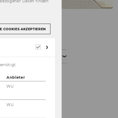
nbezogener Daten finden
E COOKIES AKZEPTIEREN
Forschung
Erforderliche
Cookies
Projekte
benötigt.
Galizische Studierende
Anbieter
WU-Ehrungen
WU
Wiener
Immobilienmarkt
WU
Gedenkprojekt