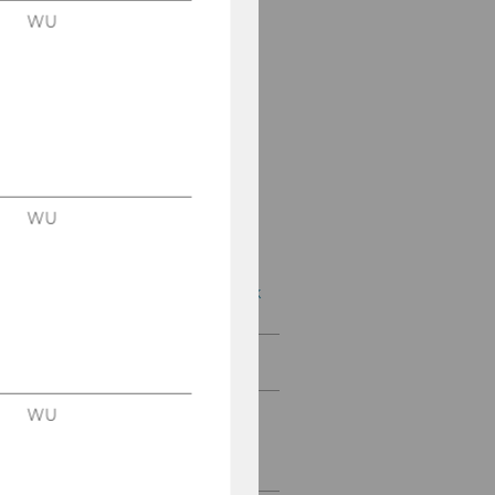
WU
Geschichte der OeNB
Karl Buresch
Arthur Seyß-Inquart
Wachstum und
Beschäftigung
WU
Creative Industries
Die Schwarzenbergbank
Neuerscheinungen
WU
Virtuelle Ausstellung -
FREIWIRTSCHAFTLICHE
MARKIERUNGEN