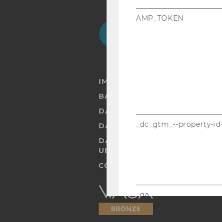
AMP_TOKEN
Facebook
Instagram
Blog
Yo
IMPRESSUM
BARRIEREFREIHEITSERKLÄRUN
DATENSCHUTZERKLÄRUNG
_dc_gtm_--property-id
DATENSCHUTZERKLÄRUNG SOC
DATENSCHUTZERKLÄRUNG ST
UND STUDIERENDE
COOKIE EINSTELLUNGEN
Barrierefreiheitserklärung
_ga
Webseite