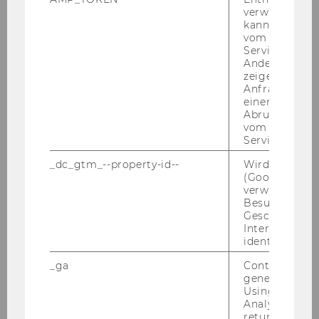
verwendet we
kann, um eine
Finanzierungs-​ & Ou­treach
vom AMP-Clie
Part­ner
Service abzur
Andere mögli
zeigen Opt-ou
Anfrage im G
einen Fehler 
Abrufen einer
vom AMP Clie
Service an.
_dc_gtm_--property-id--
Wird von Dou
(Google Tag 
verwendet, u
Besucher nach
Geschlecht o
Po­li­cy & Ou­treach Part­ner
Interessen zu
identifizieren.
_ga
Contains a r
generated use
Using this ID
Ou­treach Part­ner
Analytics can
returning use