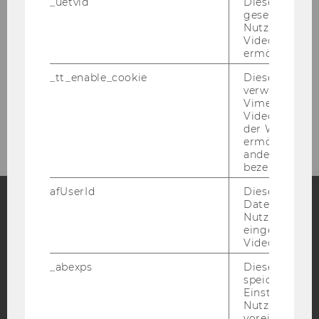
_uetvid
Dieses Cookie
gesetzt, um d
Nutzung des 
Videoplayers 
Capacity Building
ermöglichen
Forschung und Kooperationen
_tt_enable_cookie
Dieses Cookie
verwendet, u
Vimeo-
Lehre
Videoeinbett
der WU-Websi
ermöglichen 
andere nicht 
bezeichnete 
afUserId
Dieses Cooki
Daten von
Nutzer*innen,
Facebook
Instagram
Blog
eingebettete
Videos intera
_abexps
Dieses Cooki
speichert get
YouTube
Newsletter
Bluesky
Einstellungen
Nutzer*in, zB.
voreingestell