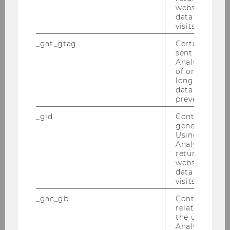
website and 
data from pre
visits.
_gat_gtag
Certain data i
sent to Googl
Analytics a 
of once per m
long as it is s
data transfers
prevented.
_gid
Contains a r
generated use
Using this ID
Analytics can
returning use
website and 
data from pre
visits.
_gac_gb
Contains cam
related infor
the user. If G
Analytics and