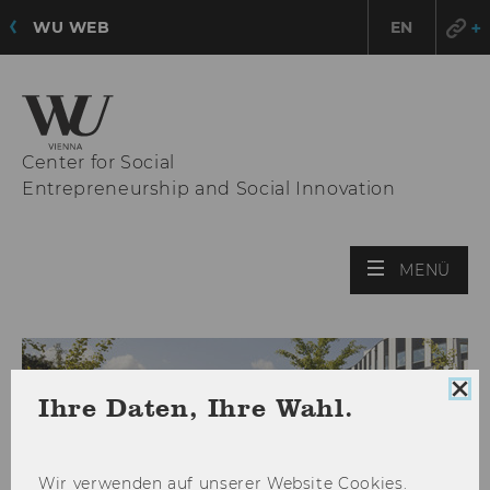
WU WEB
EN
Center for Social
Entrepreneurship and Social Innovation
HAU
MENÜ
ÖFF
Coo
Ihre Daten, Ihre Wahl.
Con
sch
Wir ver­wen­den auf un­se­rer Web­site Coo­kies.