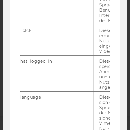
Sprache, Regi
Benutzernam
Interaktionsd
der Nutzer*in
IMPRESSUM
BARRIEREFREIHEITSERKLÄRUNG WEBSEITE
_clck
Dieses Cooki
ermöglicht di
DATENSCHUTZERKLÄRUNG
Nutzung des
eingebettete
DATENSCHUTZERKLÄRUNG SOCIAL MEDIA
Video Players
DATENSCHUTZERKLÄRUNG
has_logged_in
Dieses Cooki
STUDIENBEWERBER*INNEN UND STUDIERENDE
speichert
COOKIE EINSTELLUNGEN
Anmeldeinfo
und ob sich de
Nutzer*in jem
Barrierefreiheitserklärung
angemeldet h
Webseite
language
Dieses Cooki
sich die
Spracheinstel
der Nutzer*in
sichergestellt
Vimeo in der
Nutzer ausge