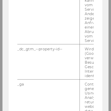
kann, um eine
Aufgaben:
Projektunterstützung European
vom AMP-Clie
Service abzur
Social Enterprise Monitor Österreich (ESEM),
Andere mögli
Migrant Entrepreneurship und Impact Hub
zeigen Opt-ou
Survey
Anfrage im G
einen Fehler 
Abrufen einer
fabian.hobodites@wu.ac.at
vom AMP Clie
+43 1 31336 6395
Service an.
_dc_gtm_--property-id--
Wird von Dou
(Google Tag 
verwendet, u
Besucher nach
Geschlecht o
Interessen zu
identifizieren.
Impact
_ga
Contains a r
generated use
Using this ID
Analytics can
Capacity Building
returning use
website and 
data from pre