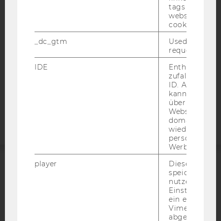
tags on the G
DATENSCHUTZERKLÄRUNG
website read 
cookie.
DATENSCHUTZERKLÄRUNG SOCIAL MEDIA
_dc_gtm
Used to throt
DATENSCHUTZERKLÄRUNG
request rate.
STUDIENBEWERBER*INNEN UND STUDIERENDE
IDE
Enthält eine
COOKIE EINSTELLUNGEN
zufallsgenerie
ID. Anhand di
Barrierefreiheitserklärung
kann Google 
über verschie
Webseite
Websites
domainübergr
wiedererkenn
personalisiert
Werbung auss
player
Dieses Cooki
speichert
ACCREDITED BY:
nutzerspezifi
Einstellungen
EQUIS
AACSB
ein eingebett
Vimeo-Video
abgespielt wi