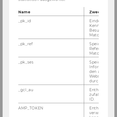
+43 1 31336 6338
Name
Zweck
_pk_id
Eindeutige
Kennzeichnun
Besuchers du
Matomo.
_pk_ref
Speicherung 
Referrers dur
Matomo.
_pk_ses
Speicherung 
Informatione
den aktuellen
Webseitenbe
durch Matom
_gcl_au
Enthält eine
zufallsgenerie
ID.
Fabian Hobodites
AMP_TOKEN
Enthält ein To
verwendet we
Wissenschaftlicher Projektmitarbeiter