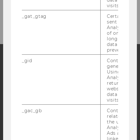
Forschung und Kooperationen
visits.
_gat_gtag
Certain data i
Lehre
sent to Googl
Analytics a 
of once per m
long as it is s
data transfers
prevented.
_gid
Contains a r
Facebook
Instagram
Blog
generated use
Using this ID
Analytics can
returning use
website and 
YouTube
Newsletter
Bluesky
data from pre
visits.
_gac_gb
Contains cam
related infor
the user. If G
Analytics and
IMPRESSUM
Ads accounts 
linked, the co
BARRIEREFREIHEITSERKLÄRUNG WEBSEITE