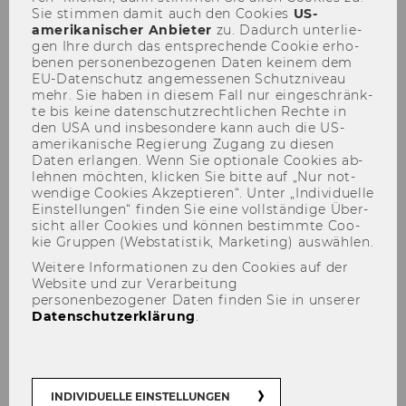
Sie stim­men damit auch den Coo­kies
US-​
amerikanischer An­bie­ter
zu. Da­durch un­ter­lie­
gen Ihre durch das ent­spre­chen­de Coo­kie er­ho­
be­nen per­so­nen­be­zo­ge­nen Daten kei­nem dem
EU-​Datenschutz an­ge­mes­se­nen Schutz­ni­veau
mehr. Sie haben in die­sem Fall nur ein­ge­schränk­
te bis keine da­ten­schutz­recht­li­chen Rech­te in
den USA und ins­be­son­de­re kann auch die US-​
amerikanische Re­gie­rung Zu­gang zu die­sen
Daten er­lan­gen. Wenn Sie op­tio­na­le Coo­kies ab­
Forschungsprojekt Eco-
leh­nen möch­ten, kli­cken Sie bitte auf „Nur not­
wen­di­ge Coo­kies Ak­zep­tie­ren“. Unter „In­di­vi­du­el­le
Anxiety, Social
Ein­stel­lun­gen“ fin­den Sie eine voll­stän­di­ge Über­
sicht aller Coo­kies und kön­nen be­stimm­te Coo­
Entrepreneurship Vorbilder
kie Grup­pen (Web­sta­tis­tik, Mar­ke­ting) aus­wäh­len.
und ökologisches Handeln
Weitere Informationen zu den Cookies auf der
Website und zur Verarbeitung
personenbezogener Daten finden Sie in unserer
Datenschutzerklärung
.
Das im Auf­trag der
Coca-​Cola Com­pa­ny
durch­
ge­führ­te Pro­jekt wid­met sich Ängs­ten und Sor­
gen die mit dem Kli­ma­wan­del ver­bun­de­nen
INDIVIDUELLE EINSTELLUNGEN