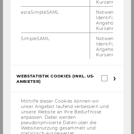
Kursanmeldung.
esraSimpleSAML
Notwendig zur
Identifizierung 
Angehörige/r für
Kursanmeldung.
SimpleSAML
Notwendig zur
Identifizierung 
Angehörige/r für
Kursanmeldung.
WEBSTATISTIK COOKIES (INKL. US-
Webstatis
Martin Mehrwald
ANBIETER)
Cookies
(inkl.
Researcher & Programmmanager
US-
Anbieter)
Aufgaben:
Programmmanager der NGO
Mithilfe dieser Cookies können wir
Academy, Forschung: Social Entrepreneurship,
unser Angebot laufend verbessern und
unsere Website an Ihre Bedürfnisse
Innovationsmanagement in NPOs, Podcast
anpassen. Dabei werden
Inside Impact
pseudonymisierte Daten über die
Websitenutzung gesammelt und
statistisch ausgewertet.
martin.mehrwald@wu.ac.at