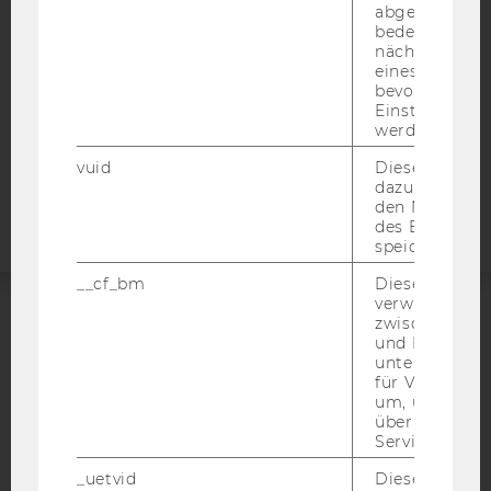
DATENSCHUTZERKLÄRUNG SOCIAL MEDIA
abgespielt wi
bedeutet, das
DATENSCHUTZERKLÄRUNG
nächsten Ans
STUDIENBEWERBER*INNEN UND STUDIERENDE
eines Vimeo-V
bevorzugten
COOKIE EINSTELLUNGEN
Einstellungen
werden.
Barrierefreiheitserklärung
vuid
Dieser Cookie
Webseite
dazu eingeset
den Nutzungs
des Benutzers
speichern.
__cf_bm
Dieses Cookie
verwendet, u
zwischen Men
ACCREDITED BY:
und Bots zu
unterscheiden.
EQUIS
AACSB
für Vimeo no
um, um gülti
über die Nutz
Service zu s
_uetvid
Dieses Cookie