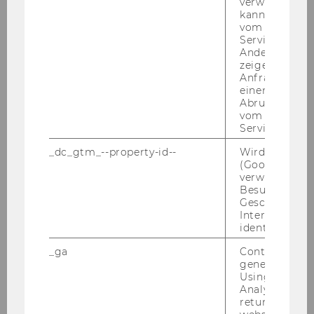
verwendet we
Kon­takt
kann, um eine
vom AMP-Clie
Service abzur
Andere mögli
zeigen Opt-ou
Anfrage im G
einen Fehler 
Abrufen einer
vom AMP Clie
Service an.
_dc_gtm_--property-id--
Wird von Dou
(Google Tag 
verwendet, u
Besucher nach
Geschlecht o
Interessen zu
Peter Vandor
identifizieren.
_ga
Contains a r
Leiter, Senior Researcher
generated use
Aufgaben:
Forschung: Social
Using this ID
Analytics can
Entrepreneurship, Migrant Entrepreneurship,
returning use
Wellbeing und Internationalisierung bei Social