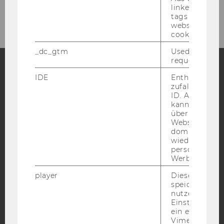
Lehre
linked, the co
tags on the G
website read 
cookie.
_dc_gtm
Used to throt
request rate.
IDE
Enthält eine
Facebook
Instagram
Blog
zufallsgenerie
ID. Anhand di
kann Google 
über verschie
YouTube
Websites
Newsletter
Bluesky
domainübergr
wiedererkenn
personalisiert
Werbung auss
player
Dieses Cooki
IMPRESSUM
speichert
nutzerspezifi
BARRIEREFREIHEITSERKLÄRUNG WEBSEITE
Einstellungen
ein eingebett
DATENSCHUTZERKLÄRUNG
Vimeo-Video