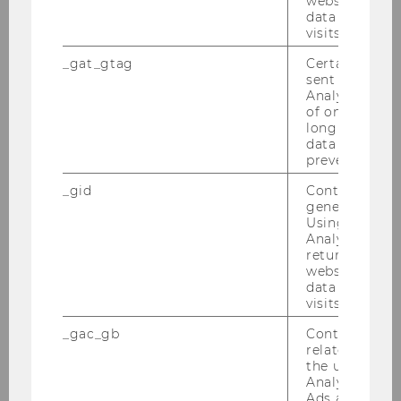
website and 
Entrepreneurs, Zivilgesellschaft in CEE.
data from pre
visits.
Gründer des Social Impact Award.
_gat_gtag
Certain data i
peter.vandor@wu.ac.at
sent to Googl
Analytics a 
+43 1 31336 4594
of once per m
long as it is s
data transfers
prevented.
_gid
Contains a r
generated use
Using this ID
Analytics can
Impact
returning use
website and 
data from pre
visits.
Capacity Building
_gac_gb
Contains cam
related infor
Forschung und Kooperationen
the user. If G
Analytics and
Ads accounts 