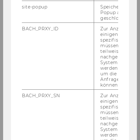
i­tik.
site-popup
Speichert ob ein
Die Stu­die un­ter­such­te wel­chen Bei­trag So­zi­al­
Popup ausgefüll
geschlossen wur
un­ter­neh­mer*innen in Wien bei der Ar­beits­
markt­in­te­gra­ti­on von Ge­flüch­te­ten leis­ten kön­
BACH_PRXY_ID
Zur Anzeige von
nen und gibt Ein­blick in deren An­ge­bo­te, In­no­
einigen WU-
spezifischen Inh
va­tio­nen, Be­zie­hun­gen und Her­aus­for­de­run­
müssen Informa
gen. Neben einer aus­führ­li­chen
Ana­ly­se der
teilweise von
ein­schlä­gi­gen Fach­li­te­ra­tur
wur­den dazu
15
nachgelagerten
System abgefra
leit­fa­den­ba­sier­te In­ter­views
mit Grün­
werden. Notwen
der*innen und Ge­schäfts­füh­rer*innen von Wie­
um die Antwort 
ner So­zi­al­un­ter­neh­men ge­führt und in­halts­
Anfrage zuordne
können.
ana­ly­tisch aus­ge­wer­tet.
BACH_PRXY_SN
Zur Anzeige von
Die Er­geb­nis­se zei­gen, dass So­zi­al­un­ter­neh­
einigen WU-
mer*innen
viel­fäl­ti­ge Zu­gän­ge zur Un­ter­
spezifischen Inh
stüt­zung der Ge­flüch­te­ten am Ar­beits­markt
müssen Informa
teilweise von
wäh­len, die von der Vor­be­rei­tung für den Ar­
nachgelagerten
beits­markt­ein­stieg, über Ver­mitt­lungs­kon­zep­
System abgefra
te, bis hin zu lang­fris­ti­ger Be­glei­tung der ver­
werden. Notwen