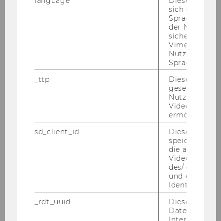
language
Dieses Cooki
sich die
Spracheinstel
der Nutzer*in
sichergestellt
Vimeo in der
Nutzer ausge
Sprache ersch
Reinhard Millner
_ttp
Dieser Cookie
gesetzt, um d
Leiter, Senior Researcher
Nutzung des 
Aufgaben:
Forschungs- und
Videoplayers 
ermöglichen
Lehrschwerpunkte: Stiftungen, Social
Entrepreneurship, Social Return on
sd_client_id
Dieses Cooki
Investment, Corporate Social Responsibility,
speichert Dat
die aktuellen
Kooperationsformen zwischen NPO, Markt und
Videoeinstell
öffentlichem Sektor
des/ der Benu
und einen per
reinhard.millner@wu.ac.at
Identifikatio
+43 1 31336 5887
_rdt_uuid
Dieses Cooki
Daten über di
Interaktionen