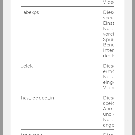
Videos intera
_abexps
Dieses Cooki
speichert get
Einstellungen
Nutzer*in, zB.
Michael Meyer
voreingestell
Sprache, Regi
Benutzernam
michael.meyer@wu.ac.at
Interaktionsd
der Nutzer*in
+43 1 31336 5366
_clck
Dieses Cooki
+43 676 8213 5366
ermöglicht di
Nutzung des
eingebettete
Video Players
has_logged_in
Dieses Cooki
speichert
Anmeldeinfo
und ob sich de
Nutzer*in jem
angemeldet h