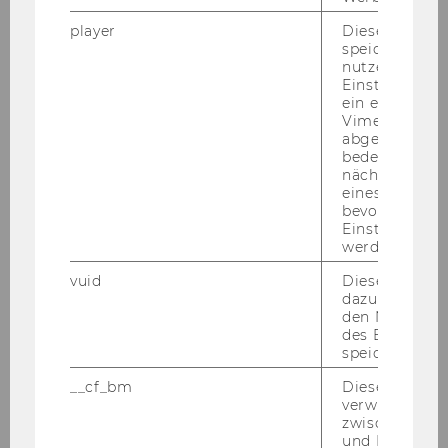
player
Dieses Cooki
speichert
nutzerspezifi
Einstellungen
Kon­takt
ein eingebett
Vimeo-Video
abgespielt wi
bedeutet, das
nächsten Ans
eines Vimeo-V
bevorzugten
Einstellungen
werden.
vuid
Dieser Cookie
dazu eingeset
den Nutzungs
des Benutzers
speichern.
__cf_bm
Dieses Cookie
Peter Vandor
verwendet, u
zwischen Men
und Bots zu
Leiter, Senior Researcher