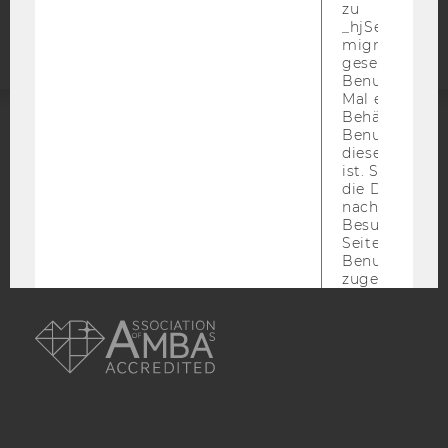
Webseite
zu
_hjSessionUser
migrieren. Wi
gesetzt, wenn
Benutzer zum
Mal eine Seite
Behält die Hot
Benutzer-ID be
ACCREDITED BY:
diese Seite e
ist. Stellt sic
EQUIS
AACSB
die Daten von
nachfolgende
Besuchen der
Seite derselb
Benutzer-ID
zugeordnet w
AMBA
_hjFirstSeen
Identifiziert d
Sitzung eines
Benutzers. Wi
Aufzeichnungs
verwendet, u
Benutzersitz
identifizieren.
Speicherdaue