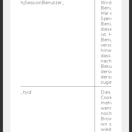
Facebook
Instagram
Blog
hjSessionBenutzer_
Wird gesetzt,
Benutzer zum
Mal eine Seite
Speichert die 
Benutzer-ID, d
YouTube
Newsletter
Bluesky
diese Seite e
ist. Hotjar ver
Benutzer nich
verschiedene
hinweg.Stellt 
dass Daten v
nachfolgende
IMPRESSUM
Besuchen auf
BARRIEREFREIHEITSERKLÄRUNG WEBSEITE
derselben We
derselben Ben
DATENSCHUTZERKLÄRUNG
zugeordnet w
DATENSCHUTZERKLÄRUNG SOCIAL MEDIA
_hjid
Dies ist ein al
DATENSCHUTZERKLÄRUNG
Cookie, das wi
mehr setzen, 
STUDIENBEWERBER*INNEN UND STUDIERENDE
wenn ein Benu
COOKIE EINSTELLUNGEN
noch in sein
Browser hat,
wir seinen We
Barrierefreiheitserklärung
wiederverwen