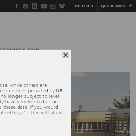
Facebook
Instagram
WU
YouTube
Newsletter
Bluesky
DEUTSCH
QUICKLINKS
Blog
SERVICES FOR
Close
cookie
consent
ite, while others are
uding cookies provided by
US
 no longer subject to level
y have very limited or no
o these data. If you would
l settings” – this will allow