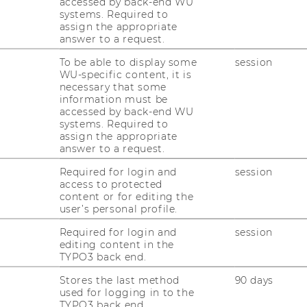
accessed by back-end WU
is currently available in German only.
systems. Required to
assign the appropriate
answer to a request.
To be able to display some
session
WU-specific content, it is
nzforschungsprojekts an der
necessary that some
der WU Wien
information must be
accessed by back-end WU
systems. Required to
­täts­bi­blio­thek der Wirt­schafts­uni­ver­si­tät
assign the appropriate
n Suche nach raub­gut­ver­däch­ti­gen Bü­chern
answer to a request.
ek (jetzt Bi­blio­theks­zen­trum).
Required for login and
session
e nach Raub­gut­be­stän­den bil­de­te die
access to protected
content or for editing the
m ein­schlä­gi­gem Ak­ten­ma­te­ri­al – bei­
user’s personal profile.
n oder Rech­nun­gen – im Bi­blio­theks­ar­chiv.
ands konn­te letzt­lich nur ein Schrift­stück
Required for login and
session
editing content in the
in­weis auf un­recht­mä­ßig er­wor­be­nes Bi­
TYPO3 back end.
tio­nal­so­zia­lis­mus lie­fert. Das Auf­fin­den
Stores the last method
90 days
und des Ver­rech­nungs­buchs im Herbst 2013
used for logging in to the
r WU vom 9. in den 2. Be­zirk war daher ein
TYPO3 back end.