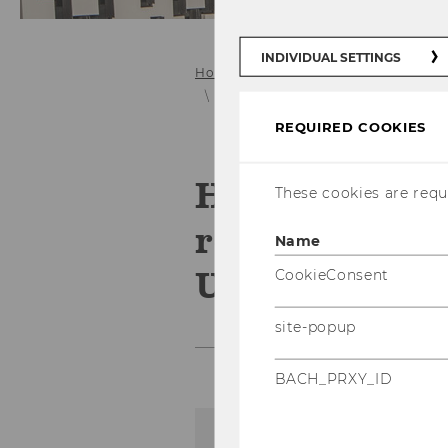
INDIVIDUAL SETTINGS
Home
WU Library
Research on 
History of the provenance research
REQUIRED COOKIES
History of t
These cookies are requi
research proj
Name
University L
CookieConsent
site-popup
BACH_PRXY_ID