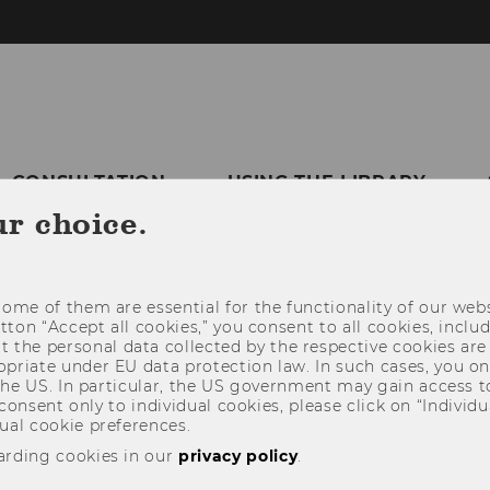
CONSULTATION
USING THE LIBRARY
ur choice.
ome of them are essential for the functionality of our webs
utton “Accept all cookies,” you consent to all cookies, incl
t the personal data collected by the respective cookies are
riate under EU data protection law. In such cases, you onl
 the US. In particular, the US government may gain access t
 consent only to individual cookies, please click on “Individua
ual cookie preferences.
arding cookies in our
privacy policy
.