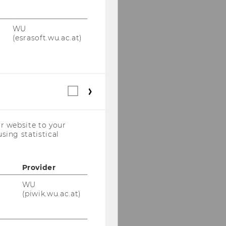
WU
(esrasoft.wu.ac.at)
Statistical
cookies
(incl.
US
r website to your
Companies)
sing statistical
Provider
WU
(piwik.wu.ac.at)