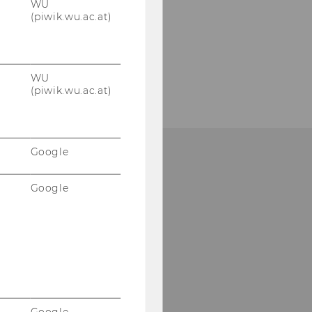
WU
(piwik.wu.ac.at)
WU
(piwik.wu.ac.at)
Google
Google
ibliotheksempfang
Entlehnung,
ibliotheksausweise)
ebäude LC -
ibliothekszentrum - Ebene 1
l:
+43 1 31336-4929
Mail:
entlehnung@wu.ac.at
Google