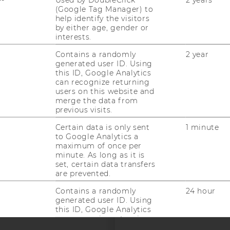
(Google Tag Manager) to
help identify the visitors
by either age, gender or
interests.
Contains a randomly
2 year
generated user ID. Using
this ID, Google Analytics
uTube
Newsletter
Bluesky
ACCREDITED B
can recognize returning
users on this website and
EQUIS
AAC
merge the data from
previous visits.
Certain data is only sent
1 minute
to Google Analytics a
maximum of once per
minute. As long as it is
set, certain data transfers
are prevented.
 SOCIAL MEDIA
Contains a randomly
24 hour
T APPLICANTS AND
generated user ID. Using
this ID, Google Analytics
can recognize returning
users on this website and