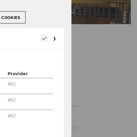
L COOKIES
Required
cookies
Provider
Research on Nazi-
WU
Confiscated Works
WU
Keyword: Provenance
WU
research
History of the provenance