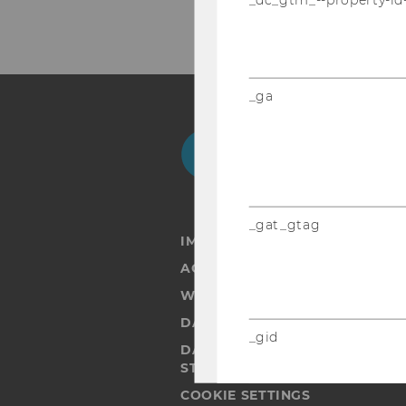
_ga
Facebook
Instagram
Blog
Yo
_gat_gtag
IMPRINT
ACCESSABILITY STATEMENT
WEBSITE PRIVACY POLICY
DATA PROTECTION STATEMENT
_gid
DATA PROTECTION STATEMEN
STUDENTS
COOKIE SETTINGS