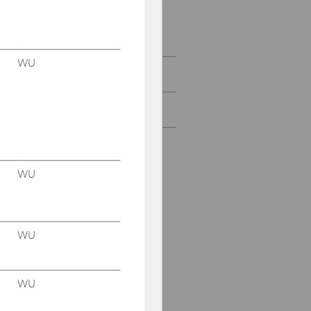
research project at the
University Library of the
WU
WU
Restitution
Links and literature
WU
WU
WU