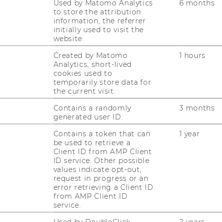
Used by Matomo Analytics
6 months
a­li­ge Bi­blio­thek Wirt­schafts­spra­chen
to store the attribution
al­wis­sen­schaf­ten im Hin­blick auf Raub­gut­
information, the referrer
initially used to visit the
website.
Created by Matomo
1 hours
Analytics, short-lived
cookies used to
temporarily store data for
the current visit.
Contains a randomly
3 months
generated user ID.
Contains a token that can
1 year
Fragen zur Recherche)
B
be used to retrieve a
(
Client ID from AMP Client
trum - Ebene 1
B
ID service. Other possible
values indicate opt-out,
request in progress or an
G
error retrieving a Client ID
B
from AMP Client ID
service.
Te
E-
--
Used by DoubleClick
2 years