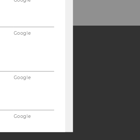
Google
Y:
SB
AMBA
Google
Google