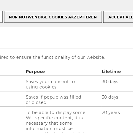
NUR NOTWENDIGE COOKIES AKZEPTIEREN
ACCEPT AL
Nazi-Confiscated Works
 project at the University Library of the WU
he provenance
red to ensure the functionality of our website.
ect at the
Purpose
Lifetime
ibrary of the WU
Saves your consent to
30 days
using cookies.
Saves if popup was filled
30 days
or closed.
To be able to display some
20 years
WU-specific content, it is
necessary that some
information must be