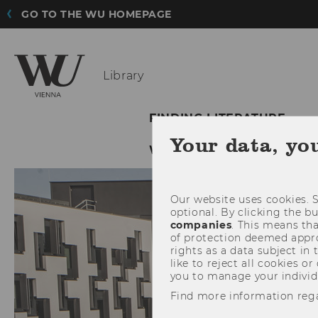
GO TO THE WU HOMEPAGE
Library
FINDING LITERATURE
Your data, yo
WU LIBRARY
Our website uses cookies. S
optional. By clicking the b
companies
. This means tha
of protection deemed approp
rights as a data subject in
like to reject all cookies or
you to manage your individ
Find more information reg