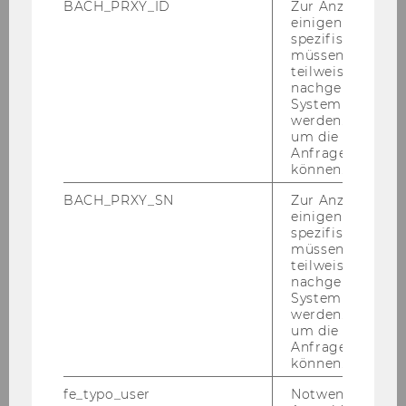
BACH_PRXY_ID
Zur Anzeige von
einigen WU-
spezifischen Inh
müssen Informa
teilweise von
nachgelagerten
System abgefra
werden. Notwen
um die Antwort 
Anfrage zuordne
können.
BACH_PRXY_SN
Zur Anzeige von
einigen WU-
spezifischen Inh
müssen Informa
teilweise von
nachgelagerten
Programm und Folien
System abgefra
werden. Notwen
um die Antwort 
FRIDAY, April 4
Anfrage zuordne
können.
13.30: Basic Concepts and International
Development Finance Architecture | Daniel
fe_typo_user
Notwendig für d