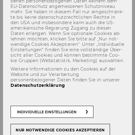
be­nen per­so­nen­be­zo­ge­nen Daten kei­nem dem
EU-​Datenschutz an­ge­mes­se­nen Schutz­ni­veau
mehr. Sie haben in die­sem Fall nur ein­ge­schränk­
te bis keine da­ten­schutz­recht­li­chen Rech­te in
den USA und ins­be­son­de­re kann auch die US-​
World Bank & Co. – Are
amerikanische Re­gie­rung Zu­gang zu die­sen
Daten er­lan­gen. Wenn Sie op­tio­na­le Coo­kies ab­
Development Banks still
leh­nen möch­ten, kli­cken Sie bitte auf „Nur not­
wen­di­ge Coo­kies Ak­zep­tie­ren“. Unter „In­di­vi­du­el­le
Relevant? [2014]
Ein­stel­lun­gen“ fin­den Sie eine voll­stän­di­ge Über­
sicht aller Coo­kies und kön­nen be­stimm­te Coo­
kie Grup­pen (Web­sta­tis­tik, Mar­ke­ting) aus­wäh­len.
Weitere Informationen zu den Cookies auf der
Website und zur Verarbeitung
personenbezogener Daten finden Sie in unserer
Datenschutzerklärung
.
Der Inhalt dieser Seite ist aktuell nur auf
Englisch verfügbar.
INDIVIDUELLE EINSTELLUNGEN
Friday, April 4, 2014 | 13:30 – 20:00 (TC.5.13)
Saturday, April 5, 2014 | 09:00 – 15:00
NUR NOTWENDIGE COOKIES AKZEPTIEREN