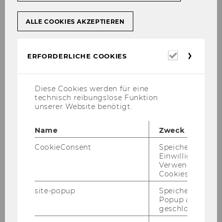
(TC.2.03)
WU (Vienna University of Economics and
ALLE COOKIES AKZEPTIEREN
Business), Welthandelsplatz 1, 1020 Vienna,
Austria
Erforderl
ERFORDERLICHE COOKIES
Cookies
Diese Cookies werden für eine
technisch reibungslose Funktion
unserer Website benötigt.
Name
Zweck
CookieConsent
Speichert Ihre
Einwilligung zur
Verwendung vo
Cookies.
site-popup
Speichert ob ein
Popup ausgefüll
geschlossen wur