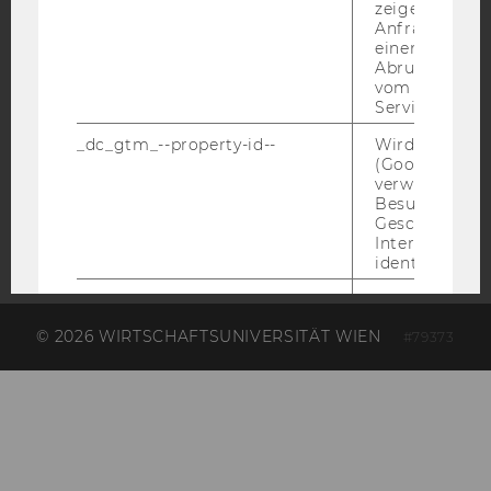
zeigen Opt-ou
Anfrage im G
einen Fehler 
Abrufen einer
vom AMP Clie
AMBA
Service an.
_dc_gtm_--property-id--
Wird von Dou
(Google Tag 
verwendet, u
Besucher nach
Geschlecht o
Interessen zu
identifizieren.
_ga
Contains a r
generated use
© 2026 WIRTSCHAFTSUNIVERSITÄT WIEN
#79373
Using this ID
Analytics can
returning use
website and 
data from pre
visits.
_gat_gtag
Certain data i