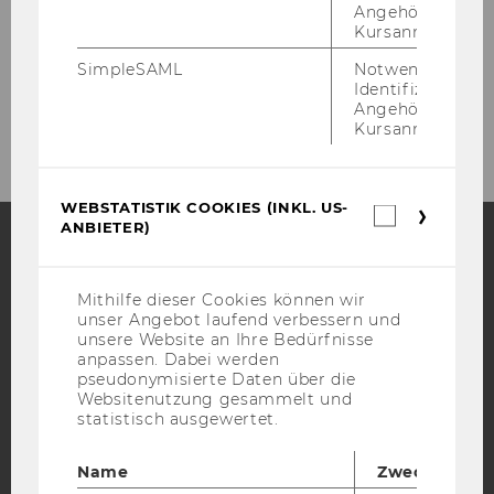
Angehörige/r für
Kursanmeldung.
Economic Development Days
SimpleSAML
Notwendig zur
Identifizierung 
Forum for Future Economists 2026
Angehörige/r für
Kursanmeldung.
WEBSTATISTIK COOKIES (INKL. US-
Webstatis
ANBIETER)
Cookies
(inkl.
US-
Facebook
Instagram
Blog
Anbieter)
Mithilfe dieser Cookies können wir
unser Angebot laufend verbessern und
unsere Website an Ihre Bedürfnisse
anpassen. Dabei werden
YouTube
Newsletter
Bluesky
pseudonymisierte Daten über die
Websitenutzung gesammelt und
statistisch ausgewertet.
Name
Zweck