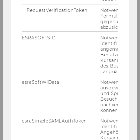
Ein Re­port des For­schungs­in­sti­tuts für Kryp­to­
__RequestVerificationToken
Notwendig, um 
öko­no­mie und des Re­gio­nal Cent­re of Ex­per­ti­
Formulareingab
se on Educ­ta­ti­on for Sus­tain­able De­ve­lo­p­ment.
gegenüber Angri
abzusichern.
ESRASOFTSID
Notwendig zur
14. Jänner 2020
Identifizierung 
Bachelor Arbeit: Bitcoin’s Life-Cycle-
angemeldeten
Assessment
Benutzers im
Kursanmeldung
Kryp­to­wäh­run­gen und ge­ne­rell Proof-​of-Work-
des Business
Language Center
Algorithmen wer­den oft wegen des En­er­gie­
ver­brauchs kri­ti­siert, der für den Be­trieb des
esraSoftWiData
Notwendig um
Netz­werks er­for­der­lich ist.
ausgewählte Sp
und Sprachkurse
Besuchers
nachverfolgen z
können.
esraSimpleSAMLAuthToken
Notwendig zur
Vi­de­os
Identifizierung 
Angehörige/r für
Un­se­re Vi­deo­emp­feh­lun­gen
Kursanmeldung.