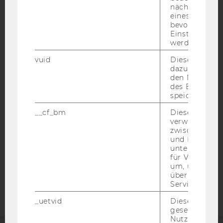
nächsten Ans
eines Vimeo-V
bevorzugten
Einstellungen
werden.
IMPRESSUM
vuid
Dieser Cookie
BARRIEREFREIHEITSERKLÄRUNG WEBSEITE
dazu eingeset
den Nutzungs
DATENSCHUTZERKLÄRUNG
des Benutzers
speichern.
DATENSCHUTZERKLÄRUNG SOCIAL MEDIA
__cf_bm
Dieses Cookie
DATENSCHUTZERKLÄRUNG
verwendet, u
STUDIENBEWERBER*INNEN UND STUDIERENDE
zwischen Men
COOKIE EINSTELLUNGEN
und Bots zu
unterscheiden.
für Vimeo no
Barrierefreiheitserklärung
um, um gülti
Webseite
über die Nutz
Service zu s
_uetvid
Dieses Cookie
gesetzt, um d
Nutzung des 