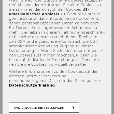
Wenn Sie auf den But­ton „Alle Coo­kies ak­zep­tie­
ren“ kli­cken, dann stim­men Sie allen Coo­kies zu.
Sie stim­men damit auch den Coo­kies
US-​
amerikanischer An­bie­ter
zu. Da­durch un­ter­lie­
gen Ihre durch das ent­spre­chen­de Coo­kie er­ho­
be­nen per­so­nen­be­zo­ge­nen Daten kei­nem dem
Forschungsinstitut für
EU-​Datenschutz an­ge­mes­se­nen Schutz­ni­veau
Kryptoökonomie
mehr. Sie haben in die­sem Fall nur ein­ge­schränk­
te bis keine da­ten­schutz­recht­li­chen Rech­te in
den USA und ins­be­son­de­re kann auch die US-​
amerikanische Re­gie­rung Zu­gang zu die­sen
Daten er­lan­gen. Wenn Sie kei­nen oder nur ein­zel­
nen Coo­kies zu­stim­men möch­ten, kli­cken Sie
29. April 2026
bitte auf „In­di­vi­du­el­le Ein­stel­lun­gen“. Dort kön­
WU Talk: Yat Siu YAT SIU, Co-Founder
nen Sie die Coo­kies in­di­vi­du­ell ver­wal­ten.
und Chairman Animoca Brands
Weitere Informationen zu den Cookies auf der
Website und zur Verarbeitung
„Wie KI-​Agenten un­se­re Wirt­schaft ver­än­dern,
personenbezogener Daten finden Sie in unserer
wel­che Schlüs­sel­rol­le Web3 und Kryp­to dabei
Datenschutzerklärung
.
ein­neh­men“
02. März 2026
INDIVIDUELLE EINSTELLUNGEN
Working Paper: Can Blockchain