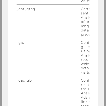
visits.
LERNRESSOURCEN
_gat_gtag
Certain data i
sent to Googl
Analytics a 
of once per m
long as it is s
data transfers
prevented.
BLOG-KRYPTOÖKONOMIE
_gid
Contains a r
generated use
Using this ID
Analytics can
returning use
website and 
data from pre
visits.
WIRT­SCHAFTS­UNI­VER­SI­TÄT WIEN
_gac_gb
Contains cam
related infor
the user. If G
Analytics and
Ads accounts 
linked, the co
FORSCHUNGSINSTITUT FÜR
tags on the G