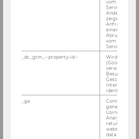
vom AMP-Clie
Service abzur
Andere mögli
zeigen Opt-ou
Anfrage im G
einen Fehler 
Abrufen einer
vom AMP Clie
Unsere Social Media Kanäle
Service an.
Youtube
_dc_gtm_--property-id--
Wird von Dou
Facebook
LinkedIn
(Google Tag 
verwendet, u
Besucher nach
Geschlecht o
Interessen zu
identifizieren.
_ga
Contains a r
NEWSLETTER
generated use
Using this ID
Analytics can
returning use
website and 
data from pre