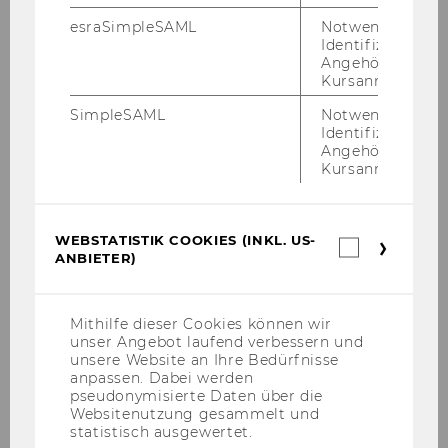
esraSimpleSAML
Notwendig zur
Identifizierung 
Mehr erfahren
Angehörige/r für
Kursanmeldung.
SimpleSAML
Notwendig zur
Identifizierung 
Angehörige/r für
Pres­se
Kursanmeldung.
Pres­se­mel­dun­gen über das For­schungs­
in­sti­tut
WEBSTATISTIK COOKIES (INKL. US-
Webstatis
ANBIETER)
Cookies
(inkl.
Mehr erfahren
US-
Anbieter)
Mithilfe dieser Cookies können wir
unser Angebot laufend verbessern und
unsere Website an Ihre Bedürfnisse
anpassen. Dabei werden
pseudonymisierte Daten über die
Websitenutzung gesammelt und
statistisch ausgewertet.