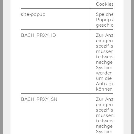
Cookies.
site-popup
Speichert ob ein
Popup ausgefüll
geschlossen wur
BACH_PRXY_ID
Zur Anzeige von
einigen WU-
spezifischen Inh
müssen Informa
teilweise von
nachgelagerten
System abgefra
werden. Notwen
Cryp­to­mon­day #3 - Dis­rupt
um die Antwort 
Anfrage zuordne
Face­book! Ste­e­mit - the De­cen­
können.
tra­li­zed So­cial Net­work
BACH_PRXY_SN
Zur Anzeige von
einigen WU-
spezifischen Inh
müssen Informa
teilweise von
nachgelagerten
System abgefra