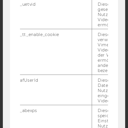
_uetvid
Dieses Cookie
gesetzt, um d
Nutzung des 
Videoplayers 
ermöglichen
IMPRESSUM
_tt_enable_cookie
Dieses Cookie
verwendet, u
BARRIEREFREIHEITSERKLÄRUNG WEBSEITE
Vimeo-
Videoeinbett
DATENSCHUTZERKLÄRUNG
der WU-Websi
DATENSCHUTZERKLÄRUNG SOCIAL MEDIA
ermöglichen 
andere nicht 
DATENSCHUTZERKLÄRUNG
bezeichnete 
STUDIENBEWERBER*INNEN UND STUDIERENDE
afUserId
Dieses Cooki
COOKIE EINSTELLUNGEN
Daten von
Nutzer*innen,
eingebettete
Barrierefreiheitserklärung
Videos intera
Webseite
_abexps
Dieses Cooki
speichert get
Einstellungen
Nutzer*in, zB.