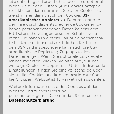
site un­be­dingt er­for­der­lich, an­de­re sind op­tio­nal.
Wenn Sie auf den But­ton „Alle Coo­kies ak­zep­tie­
ren“ kli­cken, dann stim­men Sie allen Coo­kies zu.
Sie stim­men damit auch den Coo­kies
US-​
amerikanischer An­bie­ter
zu. Da­durch un­ter­lie­
Videos
gen Ihre durch das ent­spre­chen­de Coo­kie er­ho­
be­nen per­so­nen­be­zo­ge­nen Daten kei­nem dem
EU-​Datenschutz an­ge­mes­se­nen Schutz­ni­veau
mehr. Sie haben in die­sem Fall nur ein­ge­schränk­
te bis keine da­ten­schutz­recht­li­chen Rech­te in
den USA und ins­be­son­de­re kann auch die US-​
amerikanische Re­gie­rung Zu­gang zu die­sen
Daten er­lan­gen. Wenn Sie op­tio­na­le Coo­kies ab­
leh­nen möch­ten, kli­cken Sie bitte auf „Nur not­
wen­di­ge Coo­kies Ak­zep­tie­ren“. Unter „In­di­vi­du­el­le
Ein­stel­lun­gen“ fin­den Sie eine voll­stän­di­ge Über­
sicht aller Coo­kies und kön­nen be­stimm­te Coo­
kie Grup­pen (Web­sta­tis­tik, Mar­ke­ting) aus­wäh­len.
Weitere Informationen zu den Cookies auf der
Website und zur Verarbeitung
personenbezogener Daten finden Sie in unserer
Datenschutzerklärung
.