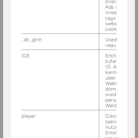
Analytics and
AANTONOP - YOUTUBE CHANNEL
Ads accounts 
linked, the co
tags on the G
website read 
cookie.
_dc_gtm
Used to throt
request rate.
Forschungsinstitut für Kryptoökonomie
IDE
Enthält eine
zufallsgenerie
ID. Anhand di
kann Google 
Team
über verschie
Websites
domainübergr
Forschung
wiedererkenn
personalisiert
Studierende
Werbung auss
player
Dieses Cooki
Kooperationen
speichert
nutzerspezifi
Einstellungen
Weitere