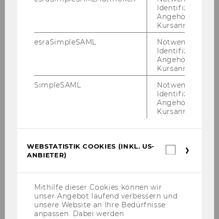
WU Vi­en­na's new foun­ded Re­se­
Identifizierung 
arch In­sti­tu­te for Cryp­to­eco­no­
Angehörige/r für
Kursanmeldung.
mics
esraSimpleSAML
Notwendig zur
Identifizierung 
Angehörige/r für
Kursanmeldung.
SimpleSAML
Notwendig zur
Identifizierung 
Angehörige/r für
Kursanmeldung.
WEBSTATISTIK COOKIES (INKL. US-
Webstatis
ANBIETER)
Cookies
(inkl.
US-
Full Re­cording of the First
Anbieter)
Mithilfe dieser Cookies können wir
Cryp­to Mon­day @WU
unser Angebot laufend verbessern und
unsere Website an Ihre Bedürfnisse
anpassen. Dabei werden