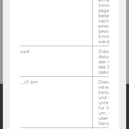
ein eingebett
Vimeo-Video
abgespielt wi
bedeutet, das
Videos
nächsten Ans
eines Vimeo-V
Presse
bevorzugten
Einstellungen
werden.
Bildergalerien
vuid
Dieser Cookie
Vergangene Veranstaltungen
dazu eingeset
den Nutzungs
des Benutzers
speichern.
__cf_bm
Dieses Cookie
verwendet, u
zwischen Men
und Bots zu
unterscheiden.
Facebook
Instagram
Blog
für Vimeo no
um, um gülti
über die Nutz
Service zu s
YouTube
Newsletter
Bluesky