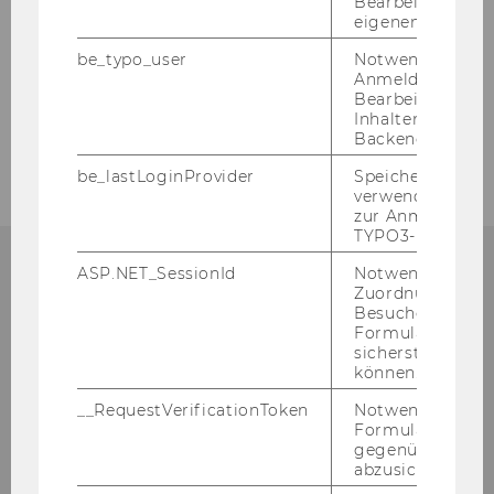
Bearbeitung des
Forschung
eigenen Profils.
be_typo_user
Notwendig für d
Lehre
Anmeldung und
Bearbeitung von
Inhalten im TYP
Für Praxispartner
Backend.
be_lastLoginProvider
Speichert die zul
verwendete Met
zur Anmeldung f
TYPO3-Backend.
ASP.NET_SessionId
Notwendig, um 
Zuordnung von
In­sti­tut für Lea­der­ship und Stra­te­gic
Besucher zu
Chan­ge
Formulareingab
Ge­bäu­de D2 / Ein­gang E
sicherstellen zu
können.
Welt­han­dels­platz 1
1020 Wien
__RequestVerificationToken
Notwendig, um 
Formulareingab
Tel:
+43 - 1 - 313 36 - 44 58
gegenüber Angri
E-​Mail:
ilsc@wu.ac.at
abzusichern.