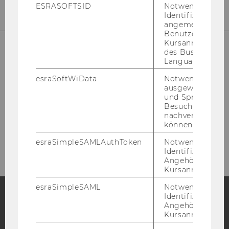
ESRASOFTSID
Notwendig zur
Identifizierung 
angemeldeten
Benutzers im
Kursanmeldung
des Business
Language Center
ÖFFNUNGSZEITEN
esraSoftWiData
Notwendig um
ausgewählte Sp
und Sprachkurse
Besuchers
nachverfolgen z
Mo - Do
: 10.00 - 12.00 & 14.00 - 15.00
können.
Bitte nut­zen Sie das Tür­tele­fon!
esraSimpleSAMLAuthToken
Notwendig zur
Identifizierung 
Angehörige/r für
Kursanmeldung.
esraSimpleSAML
Notwendig zur
Identifizierung 
Angehörige/r für
Facebook
Instagram
Blog
Kursanmeldung.