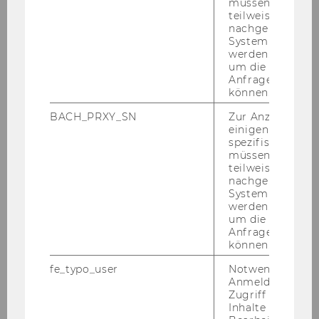
müssen Informa
teilweise von
Univ. Prof. Dr. Rou­ven Ka­nitz
nachgelagerten
System abgefra
werden. Notwen
um die Antwort 
Anfrage zuordne
können.
Institut für Leadership und Strategic
BACH_PRXY_SN
Zur Anzeige von
Change
einigen WU-
spezifischen Inh
müssen Informa
teilweise von
Das ILSC
nachgelagerten
System abgefra
werden. Notwen
um die Antwort 
Aktuelles
Anfrage zuordne
können.
Team
fe_typo_user
Notwendig für d
Anmeldung und
Kontakt & Anfahrt
Zugriff auf gesc
Inhalte oder zur