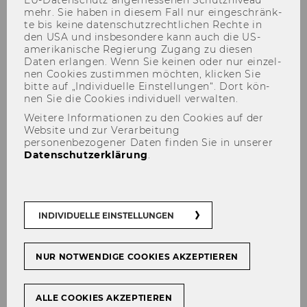
mehr. Sie haben in die­sem Fall nur ein­ge­schränk­
te bis keine da­ten­schutz­recht­li­chen Rech­te in
den USA und ins­be­son­de­re kann auch die US-​
amerikanische Re­gie­rung Zu­gang zu die­sen
Daten er­lan­gen. Wenn Sie kei­nen oder nur ein­zel­
nen Coo­kies zu­stim­men möch­ten, kli­cken Sie
bitte auf „In­di­vi­du­el­le Ein­stel­lun­gen“. Dort kön­
Das ILSC
nen Sie die Coo­kies in­di­vi­du­ell ver­wal­ten.
Weitere Informationen zu den Cookies auf der
Website und zur Verarbeitung
personenbezogener Daten finden Sie in unserer
Datenschutzerklärung
.
Am ILSC er­for­schen wir, wie
Füh­rungs­kräf­te
und Mit­ar­bei­ten­de Ver­än­de­run­gen in Or­ga­
ni­sa­tio­nen
stra­te­gisch und ver­ant­wor­tungs­voll
INDIVIDUELLE EINSTELLUNGEN
ge­stal­ten. Im Mit­tel­punkt un­se­rer Ar­beit steht
die Frage, wie
Ver­än­de­rungs­pro­zes­se
in Or­ga­
ni­sa­tio­nen und Ge­sell­schaft wirk­sam be­glei­tet,
NUR NOTWENDIGE COOKIES AKZEPTIEREN
re­flek­tiert und nach­hal­tig um­ge­setzt wer­den
kön­nen.
ALLE COOKIES AKZEPTIEREN
Un­se­re For­schung und Lehre be­schäf­ti­gen