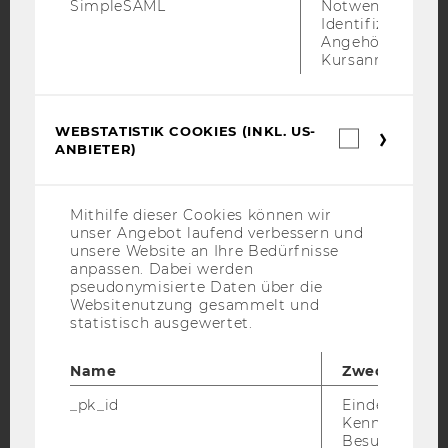
SimpleSAML
Notwendig zur
Identifizierung 
Angehörige/r für
YouTube
Newsletter
Bluesky
Kursanmeldung.
WEBSTATISTIK COOKIES (INKL. US-
Webstatis
ANBIETER)
Cookies
IMPRESSUM
(inkl.
US-
BARRIEREFREIHEITSERKLÄRUNG WEBSEITE
Anbieter)
Mithilfe dieser Cookies können wir
DATENSCHUTZERKLÄRUNG
unser Angebot laufend verbessern und
unsere Website an Ihre Bedürfnisse
DATENSCHUTZERKLÄRUNG SOCIAL MEDIA
anpassen. Dabei werden
pseudonymisierte Daten über die
DATENSCHUTZERKLÄRUNG
Websitenutzung gesammelt und
STUDIENBEWERBER*INNEN UND STUDIERENDE
statistisch ausgewertet.
COOKIE EINSTELLUNGEN
Name
Zweck
Barrierefreiheitserklärung
_pk_id
Eindeutige
Webseite
Kennzeichnun
Besuchers du