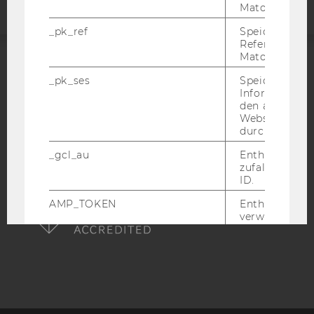
Matomo.
_pk_ref
Speicherung 
Referrers dur
Matomo.
ACCREDITED BY:
_pk_ses
Speicherung 
Informatione
EQUIS
AACSB
den aktuellen
Webseitenbe
durch Matom
_gcl_au
Enthält eine
zufallsgenerie
ID.
AMBA
AMP_TOKEN
Enthält ein To
verwendet we
kann, um eine
vom AMP-Clie
Service abzur
Andere mögli
zeigen Opt-ou
Anfrage im G
einen Fehler 