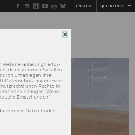
Facebook
Instagram
WU
YouTube
Newsletter
Bluesky
ENGLISH
QUICKLINKS
Blog
Cookie
Consent
schließen
FÜR PRAXISPARTNER
 Web­site un­be­dingt er­for­
­cken, dann stim­men Sie allen
durch un­ter­lie­gen Ihre
EU-​Datenschutz an­ge­mes­se­
hutz­recht­li­chen Rech­te in
­sen Daten er­lan­gen. Wenn
u­el­le Ein­stel­lun­gen“.
nbezogener Daten finden