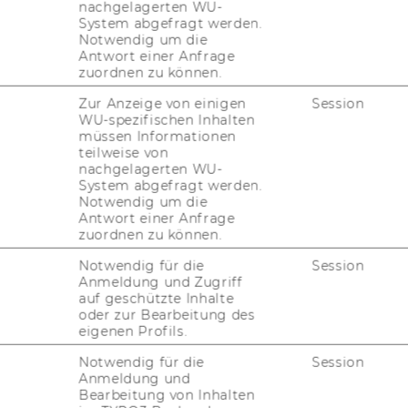
und dem Stre­ben nach wis­sen­schaft­li­cher
nachgelagerten WU-
System abgefragt werden.
Notwendig um die
Antwort einer Anfrage
zuordnen zu können.
Zur Anzeige von einigen
Session
WU-spezifischen Inhalten
müssen Informationen
teilweise von
nachgelagerten WU-
System abgefragt werden.
Ö
 Stra­te­gic Chan­ge
Notwendig um die
Antwort einer Anfrage
zuordnen zu können.
Notwendig für die
Session
Anmeldung und Zugriff
M
auf geschützte Inhalte
1
oder zur Bearbeitung des
eigenen Profils.
Bi
Notwendig für die
Session
Anmeldung und
Bearbeitung von Inhalten