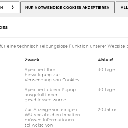
EN
NUR NOTWENDIGE COOKIES AKZEPTIEREN
ALL
IES
ür eine technisch reibungslose Funktion unserer Website 
Zweck
Ablauf
Speichert Ihre
30 Tage
Einwilligung zur
Verwendung von Cookies.
und Leh­ren­de mit viel­fäl­ti­gen fach­li­chen
Speichert ob ein Popup
30 Tage
e eine ge­mein­sa­me Neu­gier für or­ga­ni­sa­
ausgefüllt oder
geschlossen wurde.
s in­ter­es­siert, wie Füh­rung, Mit­ar­bei­ten­de
e­rungs­pro­zes­se wirk­sam und ver­ant­wor­
Zur Anzeige von einigen
20 Jahre
WU-spezifischen Inhalten
wis­sen­schaft­lich fun­diert und pra­xis­nah.
müssen Informationen
chät­zen­des Um­feld, das von Aus­tausch, ge­
teilweise von