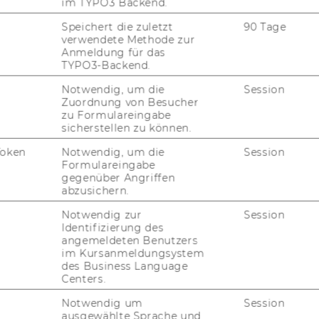
im TYPO3 Backend.
Speichert die zuletzt
90 Tage
verwendete Methode zur
Anmeldung für das
uTube
Newsletter
Bluesky
ACCREDITED B
TYPO3-Backend.
EQUIS
AAC
Notwendig, um die
Session
Zuordnung von Besucher
zu Formulareingabe
sicherstellen zu können.
Token
Notwendig, um die
Session
G WEBSEITE
Formulareingabe
gegenüber Angriffen
abzusichern.
IAL MEDIA
Notwendig zur
Session
UDIENBEWERBER*INNEN
Identifizierung des
angemeldeten Benutzers
im Kursanmeldungsystem
des Business Language
Centers.
Notwendig um
Session
ausgewählte Sprache und