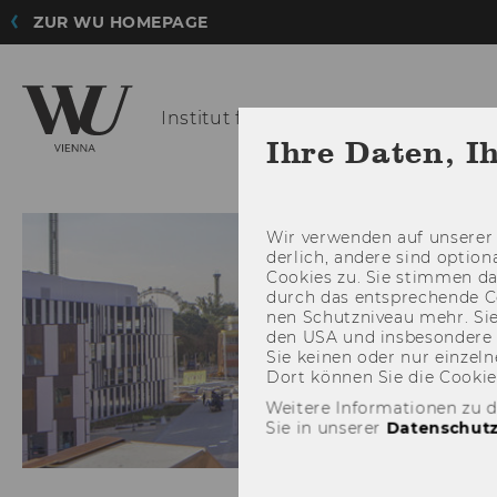
ZUR WU HOMEPAGE
Institut für
Leadership und Strateg
Ihre Daten, I
Wir ver­wen­den auf un­se­rer 
der­lich, an­de­re sind op­tio
Coo­kies zu. Sie stim­men 
durch das ent­spre­chen­de C
nen Schutz­ni­veau mehr. Sie 
den USA und ins­be­son­de­r
Sie kei­nen oder nur ein­zel­ne
Dort kön­nen Sie die Coo­kies i
Weitere Informationen zu 
Sie in unserer
Datenschutz