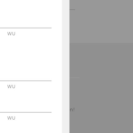
Kontakt & Anfahrt
WU
FFNUNGSZEITEN
WU
o - Do
: 10.00 - 12.00 & 14.00 -
5.00
tte nut­zen Sie das Tür­tele­fon!
WU