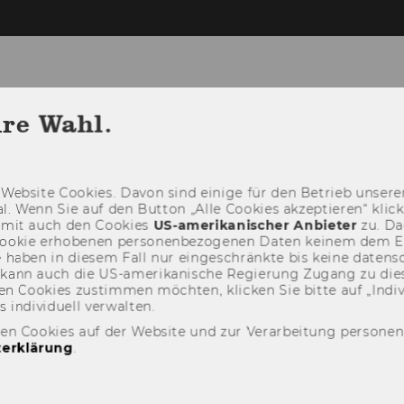
ic Change
hre Wahl.
DAS ILSC
FORSCHUNG
LEHRE
Web­site Coo­kies. Davon sind ei­ni­ge für den Be­trieb un­se­rer
­nal. Wenn Sie auf den But­ton „Alle Coo­kies ak­zep­tie­ren“ kli
damit auch den Coo­kies
US-​amerikanischer An­bie­ter
zu. Da­
oo­kie er­ho­be­nen per­so­nen­be­zo­ge­nen Daten kei­nem dem 
haben in die­sem Fall nur ein­ge­schränk­te bis keine da­ten­sc
e kann auch die US-​amerikanische Re­gie­rung Zu­gang zu die
n Coo­kies zu­stim­men möch­ten, kli­cken Sie bitte auf „In­di­vi­d
n­di­vi­du­ell ver­wal­ten.
den Cookies auf der Website und zur Verarbeitung persone
erklärung
.