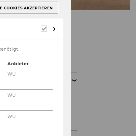
E COOKIES AKZEPTIEREN
Erforderliche
Cookies
Das ILSC
benötigt.
Anbieter
Aktuelles
WU
Team
WU
Aktuell
Ehemalige
WU
Mitarbeiter*Innen