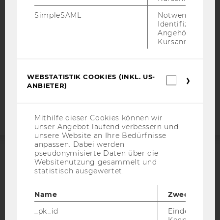
DATENSCHUTZERKLÄRUNG
SimpleSAML
Notwendig zur
DATENSCHUTZERKLÄRUNG SOCIAL MEDIA
Identifizierung 
Angehörige/r für
DATENSCHUTZERKLÄRUNG
Kursanmeldung.
STUDIENBEWERBER*INNEN UND STUDIERENDE
COOKIE EINSTELLUNGEN
WEBSTATISTIK COOKIES (INKL. US-
Webstatis
Barrierefreiheitserklärung
ANBIETER)
Cookies
Webseite
(inkl.
US-
Anbieter)
Mithilfe dieser Cookies können wir
unser Angebot laufend verbessern und
unsere Website an Ihre Bedürfnisse
anpassen. Dabei werden
pseudonymisierte Daten über die
Websitenutzung gesammelt und
ACCREDITED BY:
statistisch ausgewertet.
EQUIS
AACSB
Name
Zweck
_pk_id
Eindeutige
Kennzeichnun