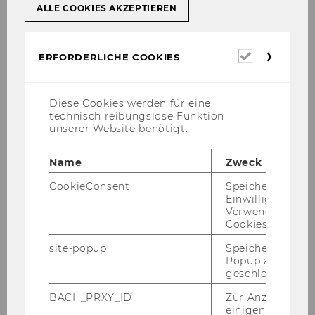
ALLE COOKIES AKZEPTIEREN
The trans­for­ma­ti­ve Po­ten­zi­al
Erforderl
ERFORDERLICHE COOKIES
of­fe­ner so­zia­ler In­no­va­ti­ons­
Cookies
pro­zes­se
Diese Cookies werden für eine
technisch reibungslose Funktion
unserer Website benötigt.
Chan­ging the World While Ma­
king Money? – Das Phä­no­men
Name
Zweck
der B Corps
CookieConsent
Speichert Ihre
Einwilligung zur
Verwendung vo
Cookies.
site-popup
Speichert ob ein
Popup ausgefüll
Institut für Leadership und Strategic
geschlossen wur
Change
BACH_PRXY_ID
Zur Anzeige von
einigen WU-