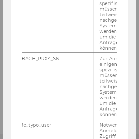
spezifischen Inh
Das ILSC
müssen Informa
teilweise von
nachgelagerten
Forschung
System abgefra
werden. Notwen
um die Antwort 
Anfrage zuordne
Forschungsbereiche
können.
Aktuelle Forschungsprojekte
BACH_PRXY_SN
Zur Anzeige von
einigen WU-
spezifischen Inh
Publikationen
müssen Informa
teilweise von
nachgelagerten
Lehre
System abgefra
werden. Notwen
um die Antwort 
Für Praxispartner
Anfrage zuordne
können.
fe_typo_user
Notwendig für d
Anmeldung und
Zugriff auf gesc