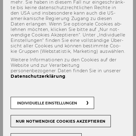
mehr. Sie haben in die­sem Fall nur ein­ge­schränk­
te bis keine da­ten­schutz­recht­li­chen Rech­te in
den USA und ins­be­son­de­re kann auch die US-​
amerikanische Re­gie­rung Zu­gang zu die­sen
Daten er­lan­gen. Wenn Sie op­tio­na­le Coo­kies ab­
leh­nen möch­ten, kli­cken Sie bitte auf „Nur not­
wen­di­ge Coo­kies Ak­zep­tie­ren“. Unter „In­di­vi­du­el­le
Ein­stel­lun­gen“ fin­den Sie eine voll­stän­di­ge Über­
Aktuelle Forschungsprojekte
sicht aller Coo­kies und kön­nen be­stimm­te Coo­
kie Grup­pen (Web­sta­tis­tik, Mar­ke­ting) aus­wäh­len.
Weitere Informationen zu den Cookies auf der
Website und zur Verarbeitung
personenbezogener Daten finden Sie in unserer
Datenschutzerklärung
.
Par­ti­zi­pa­ti­on in Ver­än­de­rungs­
pro­zes­sen: Mit­re­den. Mit­ge­
stal­ten. Ver­än­dern.
INDIVIDUELLE EINSTELLUNGEN
Wie Füh­rungs­kräf­te Wan­del
NUR NOTWENDIGE COOKIES AKZEPTIEREN
ver­ste­hen: An­nah­men, Ent­
schei­dun­gen und Per­spek­ti­ven