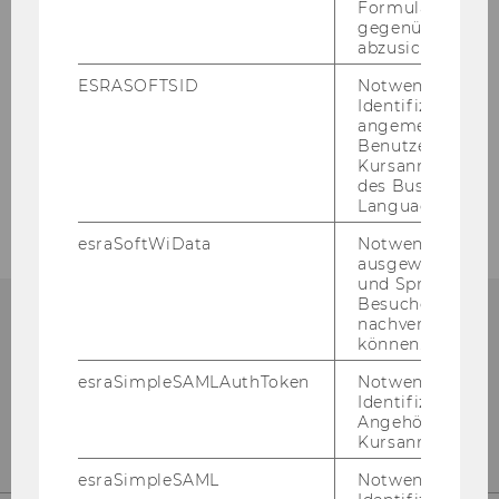
►
Wei­te­re For­schungs­pro­jek­te der Ab­tei­lung
Formulareingab
gegenüber Angri
für Bil­dungs­wis­sen­schaft
abzusichern.
ESRASOFTSID
Notwendig zur
Identifizierung 
ZURÜCK ZUR ÜBERSICHT
angemeldeten
Benutzers im
Kursanmeldung
des Business
Language Center
esraSoftWiData
Notwendig um
ausgewählte Sp
und Sprachkurse
Besuchers
nachverfolgen z
können.
esraSimpleSAMLAuthToken
Notwendig zur
Identifizierung 
Angehörige/r für
Kursanmeldung.
esraSimpleSAML
Notwendig zur