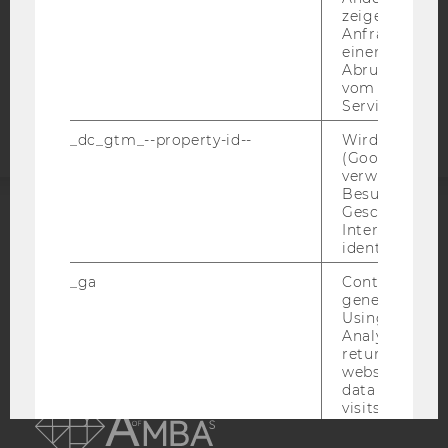
zeigen Opt-ou
COOKIE EINSTELLUNGEN
Anfrage im G
einen Fehler 
Barrierefreiheitserklärung
Abrufen einer
vom AMP Clie
Webseite
Service an.
_dc_gtm_--property-id--
Wird von Dou
(Google Tag 
verwendet, u
Besucher nach
Geschlecht o
Interessen zu
ACCREDITED BY:
identifizieren.
EQUIS
AACSB
_ga
Contains a r
generated use
Using this ID
Analytics can
returning use
website and 
AMBA
data from pre
visits.
_gat_gtag
Certain data i