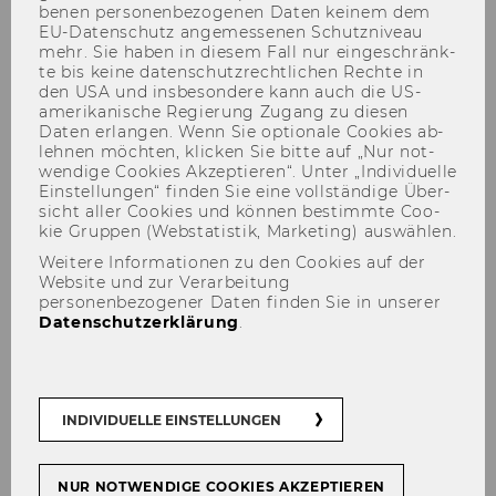
be­nen per­so­nen­be­zo­ge­nen Daten kei­nem dem
EU-​Datenschutz an­ge­mes­se­nen Schutz­ni­veau
mehr. Sie haben in die­sem Fall nur ein­ge­schränk­
te bis keine da­ten­schutz­recht­li­chen Rech­te in
den USA und ins­be­son­de­re kann auch die US-​
amerikanische Re­gie­rung Zu­gang zu die­sen
Unsere Studie: Aufbruch zu
Daten er­lan­gen. Wenn Sie op­tio­na­le Coo­kies ab­
leh­nen möch­ten, kli­cken Sie bitte auf „Nur not­
einer neuen Schulkultur
wen­di­ge Coo­kies Ak­zep­tie­ren“. Unter „In­di­vi­du­el­le
Ein­stel­lun­gen“ fin­den Sie eine voll­stän­di­ge Über­
sicht aller Coo­kies und kön­nen be­stimm­te Coo­
kie Grup­pen (Web­sta­tis­tik, Mar­ke­ting) aus­wäh­len.
Weitere Informationen zu den Cookies auf der
Website und zur Verarbeitung
TEILEN
TEILEN
personenbezogener Daten finden Sie in unserer
Datenschutzerklärung
.
12. September 2024
INDIVIDUELLE EINSTELLUNGEN
Hand­lungs­emp­feh­lun­gen für Leh­ren­
de, Schul­lei­tung und El­tern bzw. Er­zie­
hungs­be­rech­tig­te zur er­folg­rei­chen
NUR NOTWENDIGE COOKIES AKZEPTIEREN