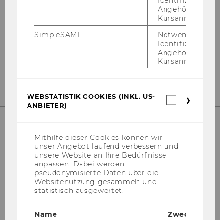
Identifizierung 
Angehörige/r für
Kursanmeldung.
Ab­tei­lung für Bil­dungs­wis­sen­schaft
SimpleSAML
Notwendig zur
Ge­bäu­de D2, Ein­gang E, 2. OG
Identifizierung 
Angehörige/r für
Zu­gang über Front Of­fice
Kursanmeldung.
Ge­bäu­de D2, Ein­gang E, 1. OG
WEBSTATISTIK COOKIES (INKL. US-
Webstatis
ANBIETER)
Cookies
(inkl.
US-
Anbieter)
Mithilfe dieser Cookies können wir
Welt­han­dels­platz 1
unser Angebot laufend verbessern und
1020 Wien
unsere Website an Ihre Bedürfnisse
Ös­ter­reich
anpassen. Dabei werden
pseudonymisierte Daten über die
Fon: +43-​1-31336-4679
Websitenutzung gesammelt und
statistisch ausgewertet.
Mail: biwi@wu.ac.at
Name
Zweck