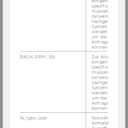
einigen WU-
spezifischen Inh
Lan­ding­page All­ge­
müssen Informa
teilweise von
mein:
https://www.wu.ac.at/stu­di­um/ba­
nachgelagerten
che­lor/
System abgefra
werden. Notwen
Lan­ding­page
um die Antwort 
WiSo:
https://www.wu.ac.at/stu­di­um/ba­
Anfrage zuordne
che­lor/wirtschafts-​und-
können.
sozialwissenschaften/ue­ber­blick/
BACH_PRXY_SN
Zur Anzeige von
Lan­ding­page
einigen WU-
spezifischen Inh
BBE:
https://www.wu.ac.at/en/pro­
müssen Informa
grams/bachelors-​programs/business-​and-
teilweise von
economics/over­view/
nachgelagerten
System abgefra
Lan­ding­page
werden. Notwen
WiRe:
https://www.wu.ac.at/stu­di­um/ba­
um die Antwort 
che­lor/wirt­schafts­recht/ue­ber­blick/
Anfrage zuordne
können.
Bro­schü­ren
:
https://www.wu.ac.at/stu­di­
fe_typo_user
Notwendig für d
um/ba­che­lor/down­loads/
Anmeldung und