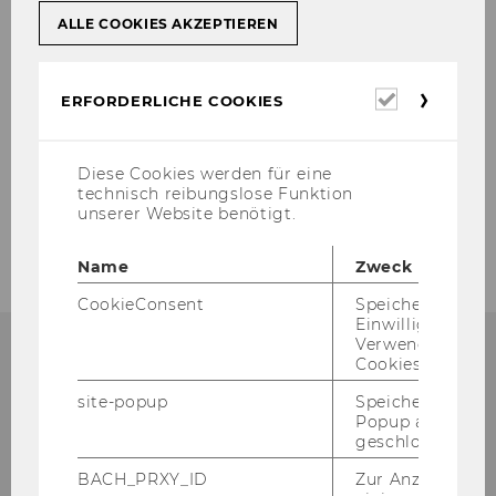
ALLE COOKIES AKZEPTIEREN
Erforderl
ERFORDERLICHE COOKIES
Cookies
Diese Cookies werden für eine
technisch reibungslose Funktion
unserer Website benötigt.
Name
Zweck
CookieConsent
Speichert Ihre
Einwilligung zur
Verwendung vo
Cookies.
site-popup
Speichert ob ein
Nähere Informationen zu
Popup ausgefüll
geschlossen wur
den Bachelorprogrammen
der WU Wien
BACH_PRXY_ID
Zur Anzeige von