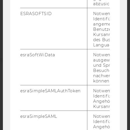
abzusichern.
STUDIENBEWERBER*INNEN UND STUDIERENDE
COOKIE EINSTELLUNGEN
ESRASOFTSID
Notwendig zur
Identifizierung 
angemeldeten
Barrierefreiheitserklärung
Benutzers im
Webseite
Kursanmeldung
des Business
Language Center
esraSoftWiData
Notwendig um
ausgewählte Sp
und Sprachkurse
Besuchers
ACCREDITED BY:
nachverfolgen z
können.
EQUIS
AACSB
esraSimpleSAMLAuthToken
Notwendig zur
Identifizierung 
Angehörige/r für
Kursanmeldung.
esraSimpleSAML
Notwendig zur
AMBA
Identifizierung 
Angehörige/r für