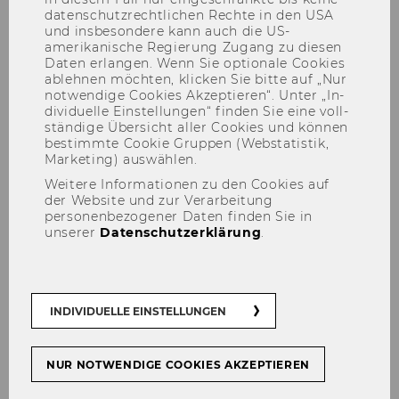
da­ten­schutz­recht­li­chen Rech­te in den USA
und ins­be­son­de­re kann auch die US-​
amerikanische Re­gie­rung Zu­gang zu die­sen
Daten er­lan­gen. Wenn Sie op­tio­na­le Coo­kies
ab­leh­nen möch­ten, kli­cken Sie bitte auf „Nur
not­wen­di­ge Coo­kies Ak­zep­tie­ren“. Unter „In­
di­vi­du­el­le Ein­stel­lun­gen“ fin­den Sie eine voll­
stän­di­ge Über­sicht aller Coo­kies und kön­nen
be­stimm­te Coo­kie Grup­pen (Web­sta­tis­tik,
Mar­ke­ting) aus­wäh­len.
Weitere Informationen zu den Cookies auf
der Website und zur Verarbeitung
personenbezogener Daten finden Sie in
unserer
Datenschutzerklärung
.
INDIVIDUELLE EINSTELLUNGEN
NUR NOTWENDIGE COOKIES AKZEPTIEREN