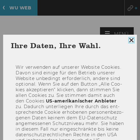
WU WEB
HAU
MENÜ
ÖFF
Coo
Ihre Daten, Ihre Wahl.
Con
sch
Wir ver­wen­den auf un­se­rer Web­site Coo­kies.
Davon sind ei­ni­ge für den Be­trieb un­se­rer
Web­site un­be­dingt er­for­der­lich, an­de­re sind
op­tio­nal. Wenn Sie auf den But­ton „Alle Coo­
kies ak­zep­tie­ren“ kli­cken, dann stim­men Sie
allen Coo­kies zu. Sie stim­men damit auch
den Coo­kies
US-​amerikanischer An­bie­ter
zu. Da­durch un­ter­lie­gen Ihre durch das ent­
Infostand WU
spre­chen­de Coo­kie er­ho­be­nen per­so­nen­be­zo­
ge­nen Daten kei­nem dem EU-​Datenschutz
Masterprogramme (LC)
an­ge­mes­se­nen Schutz­ni­veau mehr. Sie haben
in die­sem Fall nur ein­ge­schränk­te bis keine
da­ten­schutz­recht­li­chen Rech­te in den USA