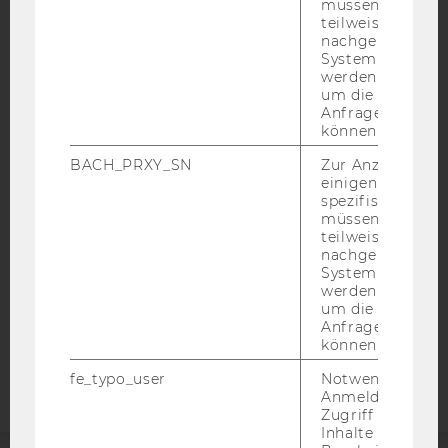
müssen Informa
teilweise von
nachgelagerten
System abgefra
werden. Notwen
um die Antwort 
IMPRESSUM
Anfrage zuordne
können.
BARRIEREFREIHEITSERKLÄRUNG WEBSEITE
DATENSCHUTZERKLÄRUNG
BACH_PRXY_SN
Zur Anzeige von
einigen WU-
DATENSCHUTZERKLÄRUNG SOCIAL MEDIA
spezifischen Inh
müssen Informa
DATENSCHUTZERKLÄRUNG
teilweise von
STUDIENBEWERBER*INNEN UND STUDIERENDE
nachgelagerten
System abgefra
COOKIE EINSTELLUNGEN
werden. Notwen
um die Antwort 
Barrierefreiheitserklärung
Anfrage zuordne
können.
Webseite
fe_typo_user
Notwendig für d
Anmeldung und
Zugriff auf gesc
Inhalte oder zur