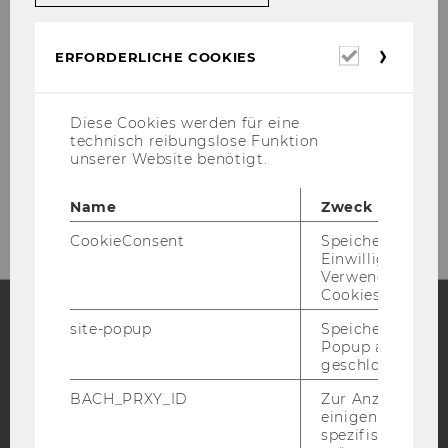
BBE:
https://www.wu.ac.at/en/pro­
grams/bachelors-​programs/business-​and-
Erforderl
ERFORDERLICHE COOKIES
economics/over­view/
Cookies
Lan­ding­page
WiRe:
https://www.wu.ac.at/stu­di­um/ba­
Diese Cookies werden für eine
che­lor/wirt­schafts­recht/ue­ber­blick/
technisch reibungslose Funktion
unserer Website benötigt.
Bro­schü­ren
:
https://www.wu.ac.at/stu­di­
um/ba­che­lor/down­loads/
Name
Zweck
CookieConsent
Speichert Ihre
Einwilligung zur
Verwendung vo
Cookies.
site-popup
Speichert ob ein
Popup ausgefüll
Facebook
Instagram
Blog
geschlossen wur
BACH_PRXY_ID
Zur Anzeige von
einigen WU-
YouTube
Newsletter
Bluesky
spezifischen Inh