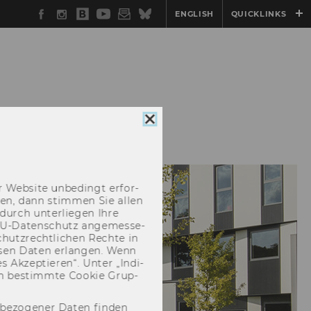
Facebook
Instagram
WU
YouTube
Newsletter
Bluesky
ENGLISH
QUICKLINKS
Blog
ESELLSCHAFT
Cookie
Consent
schließen
 Web­site un­be­dingt er­for­
­cken, dann stim­men Sie allen
durch un­ter­lie­gen Ihre
EU-​Datenschutz an­ge­mes­se­
hutz­recht­li­chen Rech­te in
­sen Daten er­lan­gen. Wenn
 Ak­zep­tie­ren“. Unter „In­di­
­nen be­stimm­te Coo­kie Grup­
nbezogener Daten finden