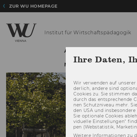
ZUR WU HOMEPAGE
Institut für
Wirtschaftspädagogik
AKTUELLES
ÜBER UNS
Ihre Daten, I
NETZWERKEN
VERANS
Wir ver­wen­den auf un­se­rer 
der­lich, an­de­re sind op­tio
Coo­kies zu. Sie stim­men 
durch das ent­spre­chen­de C
nen Schutz­ni­veau mehr. Sie 
den USA und ins­be­son­de­r
Sie op­tio­na­le Coo­kies ab­l
vi­du­el­le Ein­stel­lun­gen“ 
pen (Web­sta­tis­tik, Mar­ke­ti
Weitere Informationen zu 