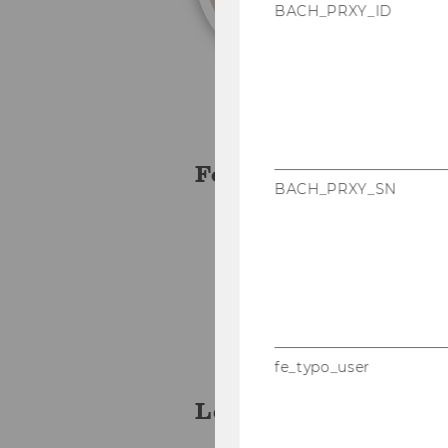
BACH_PRXY_ID
For­schung
BACH_PRXY_SN
Di­dak­tik der Be­triebs­w
Be­triebs­wirt­schaft­li­c
En­tre­pre­neur­ship Er­z
His­to­ri­sche Be­rufs­bil
fe_typo_user
Lehre