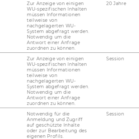
Zur Anzeige von einigen
20 Jahre
gerhard.geissler@wu.ac.at
WU-spezifischen Inhalten
müssen Informationen
+43-1-31336-4421
teilweise von
nachgelagerten WU-
System abgefragt werden.
Notwendig um die
Antwort einer Anfrage
zuordnen zu können.
Zur Anzeige von einigen
Session
WU-spezifischen Inhalten
müssen Informationen
irt­schaft
teilweise von
nachgelagerten WU-
he Ver­net­zung
System abgefragt werden.
Notwendig um die
ie­hung
Antwort einer Anfrage
zuordnen zu können.
­dungs­for­schung
Notwendig für die
Session
Anmeldung und Zugriff
auf geschützte Inhalte
oder zur Bearbeitung des
eigenen Profils.