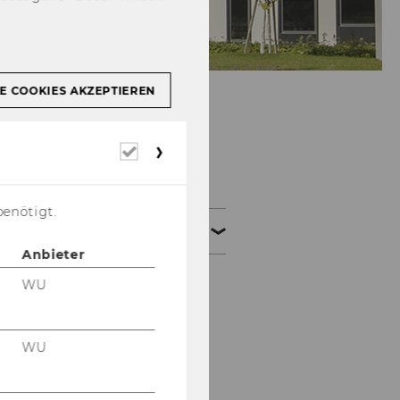
E COOKIES AKZEPTIEREN
Erforderliche
Über uns
Cookies
benötigt.
Unser Team
Anbieter
WU
Fuhrmann, Bettina
Schopf, Christiane
WU
Jann, Beatrice