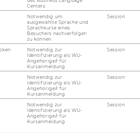
des Business Language
ich Be­triebs­wirt­schaft an Fach­hoch­schu­len
Centers.
r Lehrerfort-​ und wei­ter­bil­dung in Ös­ter­
Notwendig um
Session
ausgewählte Sprache und
Sprachkurse eines
triebs­wirt­schaft und
Case Studies
Besuchers nachverfolgen
zu können.
oken
Notwendig zur
Session
Identifizierung als WU-
Angehörige/r für
Kursanmeldung.
­tik­wis­sen­schaft, Uni­ver­si­tät Wien
Notwendig zur
Session
Identifizierung als WU-
wer­punkt Wirt­schafts­ge­schich­te, Uni­ver­si­
Angehörige/r für
Kursanmeldung.
 Wirt­schafts­uni­ver­si­tät Wien
Notwendig zur
Session
Identifizierung als WU-
Wien
Angehörige/r für
Kursanmeldung.