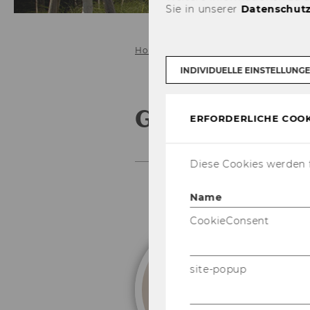
Sie in unserer
Datenschutz
Home
Über uns
Unser Team
INDIVIDUELLE EINSTELLUNG
Geissler, Ge
ERFORDERLICHE COOK
Diese Cookies werden f
Name
CookieConsent
site-popup
M
Se