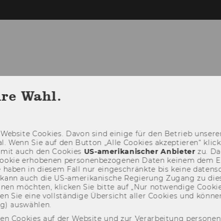
LEHRE
FORSCHUNG
SCHULE & G
hre Wahl.
TALTUNGEN
Web­site Coo­kies. Davon sind ei­ni­ge für den Be­trieb un­se­rer
­nal. Wenn Sie auf den But­ton „Alle Coo­kies ak­zep­tie­ren“ kli
damit auch den Coo­kies
US-​amerikanischer An­bie­ter
zu. Da­
oo­kie er­ho­be­nen per­so­nen­be­zo­ge­nen Daten kei­nem dem 
haben in die­sem Fall nur ein­ge­schränk­te bis keine da­ten­sc
e kann auch die US-​amerikanische Re­gie­rung Zu­gang zu die
eh­nen möch­ten, kli­cken Sie bitte auf „Nur not­wen­di­ge Coo­kies
fin­den Sie eine voll­stän­di­ge Über­sicht aller Coo­kies und kön
ng) aus­wäh­len.
den Cookies auf der Website und zur Verarbeitung persone