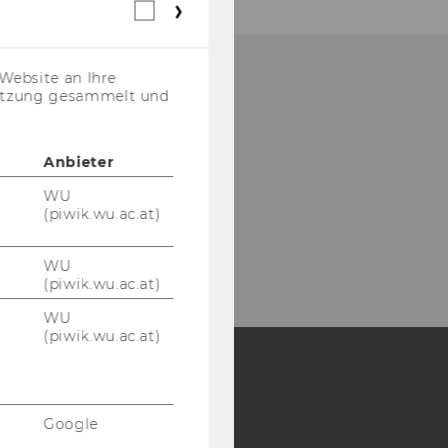
Webstatistik
Cookies
(inkl.
US-
Website an Ihre
Anbieter)
nutzung gesammelt und
lt­han­dels­platz 1
020 Wien
­ter­reich
Anbieter
n: +43-​1-31336-4628
WU
x: +43-​1-31336-904628
(piwik.wu.ac.at)
il: wi­pa­ed@wu.ac.at
WU
(piwik.wu.ac.at)
WU
(piwik.wu.ac.at)
Y:
Google
SB
AMBA