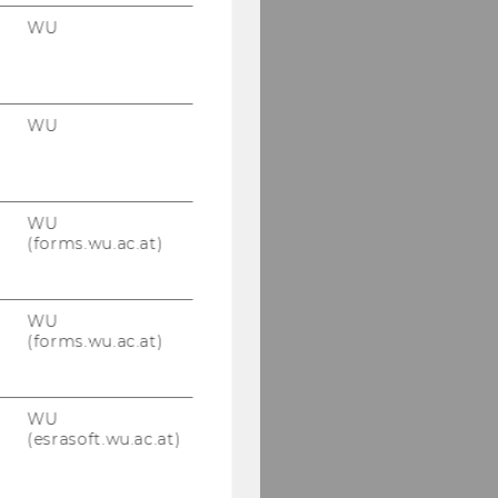
WU
Pittesser, Alexander
Posch, Michael
WU
Raso, Andrea
Riess, Julia
WU
Seeliger, Johanna
(forms.wu.ac.at)
Skala, Franz-Karl
WU
Steininger, Rosanna
(forms.wu.ac.at)
Wiklicky-Leitner,
Stefanie
WU
(esrasoft.wu.ac.at)
Wurth-Konczer, Kerstin