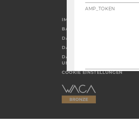
AMP_TOKEN
IMPRESSUM
BARRIEREFREIHEITSERKLÄRUN
DATENSCHUTZERKLÄRUNG
DATENSCHUTZERKLÄRUNG SOC
DATENSCHUTZERKLÄRUNG ST
UND STUDIERENDE
COOKIE EINSTELLUNGEN
_dc_gtm_--property-id
Barrierefreiheitserklärung
Webseite
_ga