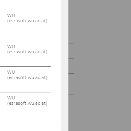
Zejnoski-Utku, Melek
WU
(esrasoft.wu.ac.at)
Unsere Aufgaben
Unsere Geschichte
WU
Unser Glossar
(esrasoft.wu.ac.at)
Wir im Überblick
WU
(esrasoft.wu.ac.at)
Abteilung für
Bildungswissenschaft
WU
(esrasoft.wu.ac.at)