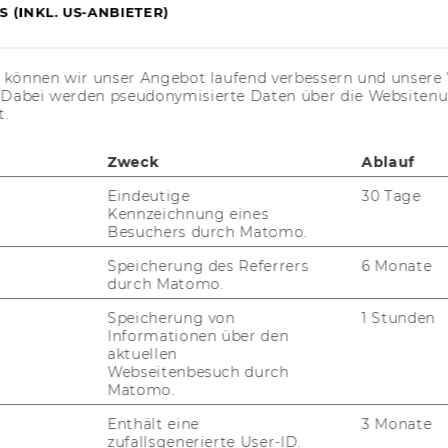
 (INKL. US-ANBIETER)
s können wir unser Angebot laufend verbessern und unsere 
. Dabei werden pseudonymisierte Daten über die Website
In­sti­tut für Wirt­schafts­päd­
We
t.
ago­gik
1
Ge­bäu­de D2, Ein­gang B, 1.
Ös
Zweck
Ablauf
Stock
Fo
Front Of­fice
Eindeutige
30 Tage
Fa
Kennzeichnung eines
Ge­bäu­de D2, Ein­gang E, 1.
Ma
Besuchers durch Matomo.
Stock
Speicherung des Referrers
6 Monate
durch Matomo.
Speicherung von
1 Stunden
Informationen über den
aktuellen
Webseitenbesuch durch
Matomo.
uTube
Newsletter
Bluesky
ACCREDITED B
Enthält eine
3 Monate
EQUIS
AAC
zufallsgenerierte User-ID.