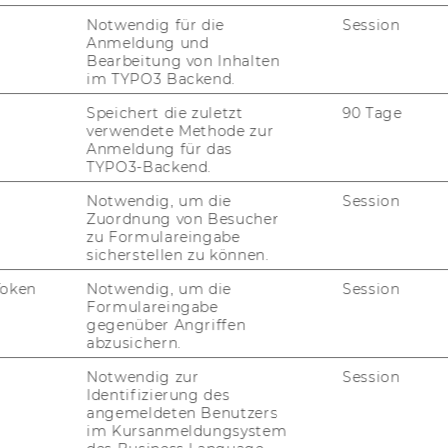
irt­schaft
Notwendig für die
Session
Anmeldung und
-​ und Mas­ter­ar­bei­ten
Bearbeitung von Inhalten
im TYPO3 Backend.
Speichert die zuletzt
90 Tage
­stal­tun­gen
sind im eVVZ er­sicht­lich.
verwendete Methode zur
Anmeldung für das
TYPO3-Backend.
Notwendig, um die
Session
Zuordnung von Besucher
zu Formulareingabe
sicherstellen zu können.
­na­ler Bil­dungs­pro­jek­te
Token
Notwendig, um die
Session
Formulareingabe
gegenüber Angriffen
abzusichern.
Notwendig zur
Session
tä­tig­keit
Identifizierung des
angemeldeten Benutzers
hafts­trai­ner
im Kursanmeldungsystem