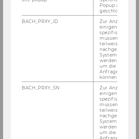
Popup ausgefüll
bettina.fuhrmann@wu.ac.at
geschlossen wur
+43-1-31336-5072
BACH_PRXY_ID
Zur Anzeige von
einigen WU-
+43-676-8213-5072
spezifischen Inh
müssen Informa
teilweise von
nachgelagerten
System abgefra
werden. Notwen
um die Antwort 
Anfrage zuordne
können.
BACH_PRXY_SN
Zur Anzeige von
einigen WU-
spezifischen Inh
müssen Informa
teilweise von
nachgelagerten
System abgefra
werden. Notwen
um die Antwort 
Anfrage zuordne