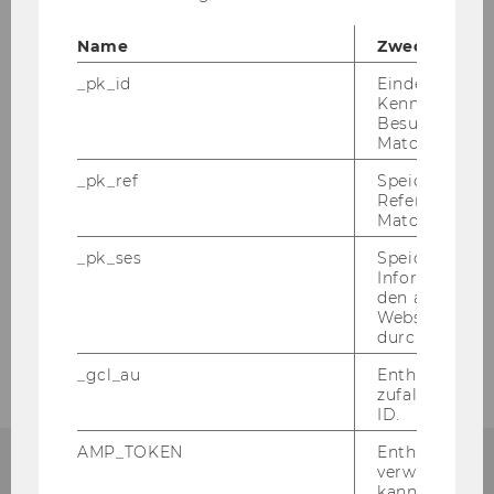
Soziale Kompetenz
Name
Zweck
_pk_id
Eindeutige
Kennzeichnun
VUE Soziale Kompetenz im Management
Besuchers du
Matomo.
PI Soziale Kompetenz
_pk_ref
Speicherung 
Referrers dur
Workshops
Matomo.
_pk_ses
Speicherung 
Kontakt
Informatione
den aktuellen
Webseitenbe
Datenschutzerklärung für WU-Studierende
durch Matom
_gcl_au
Enthält eine
zufallsgenerie
ID.
AMP_TOKEN
Enthält ein To
verwendet we
kann, um eine