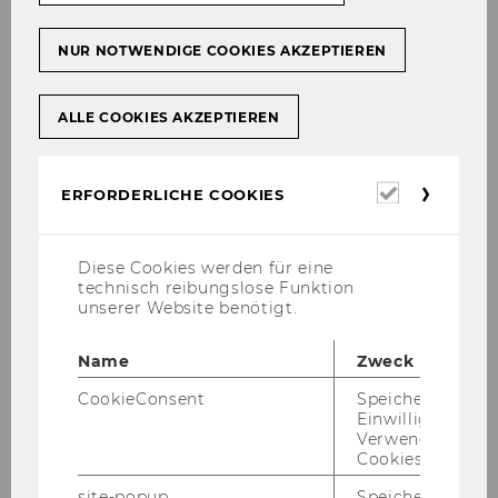
Lei­tung So­zia­le Kom­pe­tenz
NUR NOTWENDIGE COOKIES AKZEPTIEREN
ALLE COOKIES AKZEPTIEREN
Erforderl
ERFORDERLICHE COOKIES
Cookies
Diese Cookies werden für eine
technisch reibungslose Funktion
unserer Website benötigt.
Name
Zweck
Univ.-Prof. Dr. Bettina
CookieConsent
Speichert Ihre
Einwilligung zur
Fuhrmann
Verwendung vo
Cookies.
Leiterin des Instituts für Wirtschaftspädagogik
site-popup
Speichert ob ein