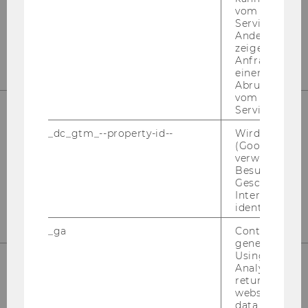
vom AMP-Clie
Service abzur
Andere mögli
zeigen Opt-ou
Anfrage im G
einen Fehler 
Abrufen einer
vom AMP Clie
Service an.
_dc_gtm_--property-id--
Wird von Dou
In­sti­tut für Wirt­schafts­päd­ago­gik
(Google Tag 
Ge­bäu­de D2, Ein­gang B, 1. Stock
verwendet, u
Front Of­fice
Besucher nach
Geschlecht o
Ge­bäu­de D2, Ein­gang E, 1. Stock
Interessen zu
identifizieren.
_ga
Contains a r
generated use
Using this ID
Analytics can
returning use
Welt­han­dels­platz 1
website and 
1020 Wien
data from pre