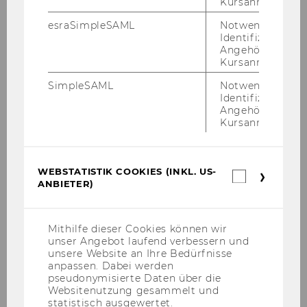
Kursanmeldung.
esraSimpleSAML
Notwendig zur
Identifizierung 
Angehörige/r für
Kursanmeldung.
SimpleSAML
Notwendig zur
Identifizierung 
Angehörige/r für
Kursanmeldung.
Margaryta Storozh, Bakk. phil.
Administrative Assistenz
WEBSTATISTIK COOKIES (INKL. US-
Webstatis
ANBIETER)
Cookies
margaryta.storozh@wu.ac.at
(inkl.
+43-1-31336-4629
US-
Anbieter)
Mithilfe dieser Cookies können wir
unser Angebot laufend verbessern und
unsere Website an Ihre Bedürfnisse
anpassen. Dabei werden
pseudonymisierte Daten über die
Websitenutzung gesammelt und
statistisch ausgewertet.