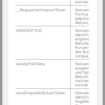
können.
__RequestVerificationToken
Notwendig, um 
Formulareingab
gegenüber Angri
abzusichern.
ESRASOFTSID
Notwendig zur
Identifizierung 
Mag. phil. Beatrice Jann
angemeldeten
Benutzers im
Kursanmeldung
Administrative Assistenz
des Business
Language Center
beatrice.jann@wu.ac.at
esraSoftWiData
Notwendig um
+43-1-31336-4628
ausgewählte Sp
und Sprachkurse
Besuchers
nachverfolgen z
können.
esraSimpleSAMLAuthToken
Notwendig zur
Identifizierung 
Angehörige/r für