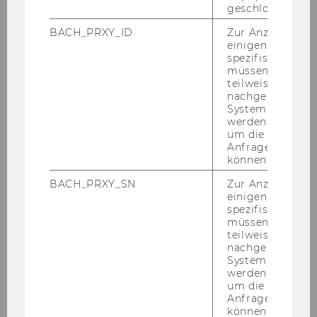
geschlossen wur
BACH_PRXY_ID
Zur Anzeige von
einigen WU-
Sarah Fernbach, LL.M. (WU)
spezifischen Inh
müssen Informa
Universitätsassistentin prae doc
teilweise von
nachgelagerten
sarah.fernbach@wu.ac.at
System abgefra
werden. Notwen
um die Antwort 
Anfrage zuordne
können.
BACH_PRXY_SN
Zur Anzeige von
einigen WU-
spezifischen Inh
müssen Informa
teilweise von
nachgelagerten
System abgefra
werden. Notwen
um die Antwort 
Anfrage zuordne
können.