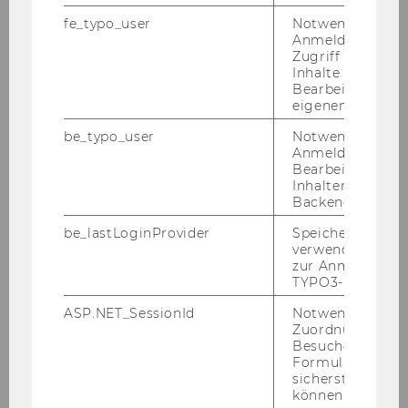
fe_typo_user
Notwendig für d
Anmeldung und
Zugriff auf gesc
Mag. Benedikt Hirschler
Inhalte oder zur
Bearbeitung des
Universitätsassistent prae doc
eigenen Profils.
be_typo_user
Notwendig für d
benedikt.hirschler@wu.ac.at
Anmeldung und
Bearbeitung von
Inhalten im TYP
Backend.
be_lastLoginProvider
Speichert die zul
verwendete Met
zur Anmeldung f
TYPO3-Backend.
ASP.NET_SessionId
Notwendig, um 
Zuordnung von
Besucher zu
Formulareingab
sicherstellen zu
können.