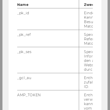
Name
Zweck
Team
_pk_id
Eindeutige
Kennzeichnun
Besuchers du
Dr. Thomas Barth
Matomo.
_pk_ref
Speicherung 
Sarah Anna Fernbach
Referrers dur
Matomo.
Benedikt Hirschler
_pk_ses
Speicherung 
Informatione
Marie-Sophie Kranlich
den aktuellen
Webseitenbe
Karoline Kurz
durch Matom
_gcl_au
Enthält eine
Externe Lehrbeauftragte
zufallsgenerie
ID.
AMP_TOKEN
Enthält ein To
Office Management
verwendet we
kann, um eine
Abschlussarbeiten
vom AMP-Clie