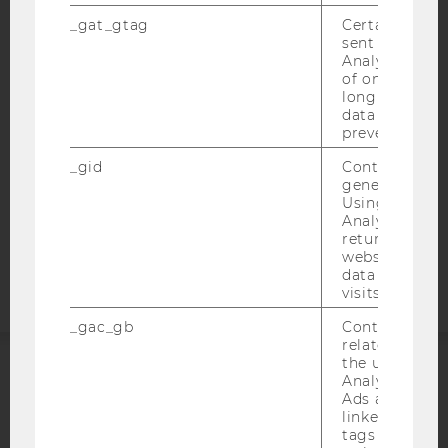
IMPRESSUM
_gat_gtag
Certain data i
BARRIEREFREIHEITSERKLÄRUNG WEBSEITE
sent to Googl
Analytics a 
DATENSCHUTZERKLÄRUNG
of once per m
DATENSCHUTZERKLÄRUNG SOCIAL MEDIA
long as it is s
data transfers
DATENSCHUTZERKLÄRUNG
prevented.
STUDIENBEWERBER*INNEN UND STUDIERENDE
_gid
Contains a r
COOKIE EINSTELLUNGEN
generated use
Using this ID
Analytics can
Barrierefreiheitserklärung
returning use
Webseite
website and 
data from pre
visits.
_gac_gb
Contains cam
related infor
the user. If G
Analytics and
ACCREDITED BY:
Ads accounts 
linked, the co
EQUIS
AACSB
tags on the G