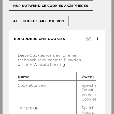
NUR NOTWENDIGE COOKIES AKZEPTIEREN
Dr. Thomas Barth
ALLE COOKIES AKZEPTIEREN
Universitätsassistent post doc
Erforderl
ERFORDERLICHE COOKIES
thomas.barth@wu.ac.at
Cookies
Diese Cookies werden für eine
technisch reibungslose Funktion
unserer Website benötigt.
Name
Zweck
CookieConsent
Speichert Ihre
Einwilligung zur
Verwendung vo
Cookies.
site-popup
Speichert ob ein
Popup ausgefüll