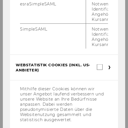
esraSimpleSAML
Notwendig zur
Identifizierung 
Angehörige/r für
Karoline Kurz, LL.M.(WU)
Kursanmeldung.
SimpleSAML
Notwendig zur
Universitätsassistentin prae doc
Identifizierung 
Angehörige/r für
Karoline.Kurz@wu.ac.at
Kursanmeldung.
WEBSTATISTIK COOKIES (INKL. US-
Webstatis
ANBIETER)
Cookies
(inkl.
US-
Anbieter)
Mithilfe dieser Cookies können wir
Prof. Kalss - Unternehmensrecht I
unser Angebot laufend verbessern und
unsere Website an Ihre Bedürfnisse
anpassen. Dabei werden
pseudonymisierte Daten über die
Die Abteilung
Websitenutzung gesammelt und
statistisch ausgewertet.
Prof. Kalss