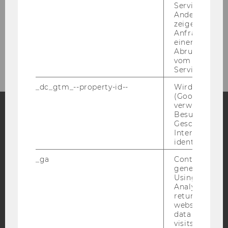
Service abzur
Andere mögli
Projekte
zeigen Opt-ou
Anfrage im G
einen Fehler 
Erreichbarkeit
Abrufen einer
vom AMP Clie
Service an.
_dc_gtm_--property-id--
Wird von Dou
(Google Tag 
verwendet, u
Besucher nach
Geschlecht o
Facebook
Instagram
Blog
Interessen zu
identifizieren.
_ga
Contains a r
YouTube
Newsletter
Bluesky
generated use
Using this ID
Analytics can
returning use
website and 
data from pre
visits.