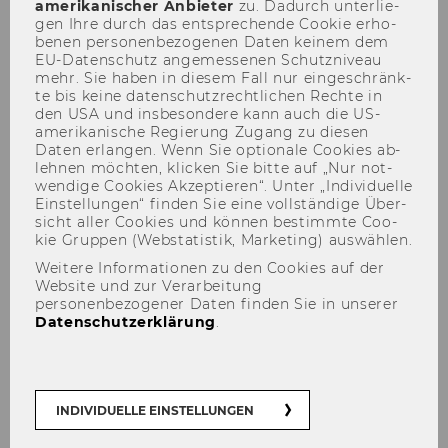
amerikanischer An­bie­ter
zu. Da­durch un­ter­lie­
gen Ihre durch das ent­spre­chen­de Coo­kie er­ho­
be­nen per­so­nen­be­zo­ge­nen Daten kei­nem dem
EU-​Datenschutz an­ge­mes­se­nen Schutz­ni­veau
mehr. Sie haben in die­sem Fall nur ein­ge­schränk­
Team
te bis keine da­ten­schutz­recht­li­chen Rech­te in
den USA und ins­be­son­de­re kann auch die US-​
amerikanische Re­gie­rung Zu­gang zu die­sen
Daten er­lan­gen. Wenn Sie op­tio­na­le Coo­kies ab­
leh­nen möch­ten, kli­cken Sie bitte auf „Nur not­
wen­di­ge Coo­kies Ak­zep­tie­ren“. Unter „In­di­vi­du­el­le
Wissenschaftliches Personal
Ein­stel­lun­gen“ fin­den Sie eine voll­stän­di­ge Über­
sicht aller Coo­kies und kön­nen be­stimm­te Coo­
kie Grup­pen (Web­sta­tis­tik, Mar­ke­ting) aus­wäh­len.
Weitere Informationen zu den Cookies auf der
Website und zur Verarbeitung
personenbezogener Daten finden Sie in unserer
Datenschutzerklärung
.
INDIVIDUELLE EINSTELLUNGEN