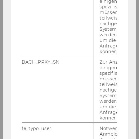
ung
www.ip-day.at
einigen WU-
spezifischen Inh
müssen Informa
Datum
19.10.2021
teilweise von
nachgelagerten
Veranstalt
Competition Law in
System abgefra
werden. Notwen
ung
Conversation:Antitrust vs. Privacy
um die Antwort 
- Competition Concerns about
Anfrage zuordne
Apple's ATT and Google's Privacy
können.
Sandbox
https://complaw-in-
BACH_PRXY_SN
Zur Anzeige von
conversation.eventbrite.at
einigen WU-
spezifischen Inh
müssen Informa
Datum
18.10.2021
teilweise von
nachgelagerten
Veranstalt
Antrittsvorlesung Prof.
System abgefra
werden. Notwen
ung
Robertson und Prof.
um die Antwort 
Eckert
https://complaw.eventbr
Anfrage zuordne
ite.at/
können.
fe_typo_user
Notwendig für d
Datum
21.09.2021
Anmeldung und