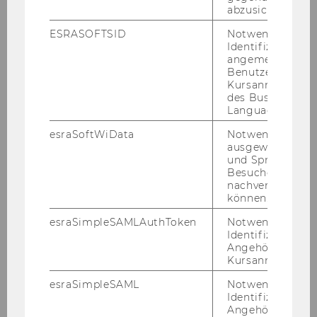
abzusichern.
Datum
15.12.2020
ESRASOFTSID
Notwendig zur
Veranstalt
Competition Law in
Identifizierung 
angemeldeten
ung
Conversation: Digital Remedies
Benutzers im
https://complaw-in-
Kursanmeldung
conversation.eventbrite.at
des Business
Language Center
Datum
22.09.2020
esraSoftWiData
Notwendig um
ausgewählte Sp
Veranstalt
IP-Day 2020
und Sprachkurse
Besuchers
ung
www.ip-day.at
nachverfolgen z
können.
Datum
10.03.2020
esraSimpleSAMLAuthToken
Notwendig zur
Identifizierung 
Veranstalt
ZFR-Tagung 2020
Angehörige/r für
ung
Kursanmeldung.
esraSimpleSAML
Notwendig zur
Datum
27.02.2020
Identifizierung 
Angehörige/r für