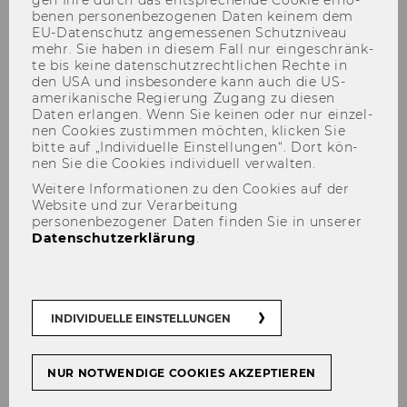
gen Ihre durch das ent­spre­chen­de Coo­kie er­ho­
be­nen per­so­nen­be­zo­ge­nen Daten kei­nem dem
EU-​Datenschutz an­ge­mes­se­nen Schutz­ni­veau
mehr. Sie haben in die­sem Fall nur ein­ge­schränk­
te bis keine da­ten­schutz­recht­li­chen Rech­te in
den USA und ins­be­son­de­re kann auch die US-​
Veranstaltungen
amerikanische Re­gie­rung Zu­gang zu die­sen
Daten er­lan­gen. Wenn Sie kei­nen oder nur ein­zel­
nen Coo­kies zu­stim­men möch­ten, kli­cken Sie
bitte auf „In­di­vi­du­el­le Ein­stel­lun­gen“. Dort kön­
nen Sie die Coo­kies in­di­vi­du­ell ver­wal­ten.
Datum
18.11.2025
Weitere Informationen zu den Cookies auf der
Website und zur Verarbeitung
personenbezogener Daten finden Sie in unserer
Veranstalt
Geistiges Eigentum und
Datenschutzerklärung
.
ung
Geschäftsverhältnisse im
Arbeitsverhältnis (
Einladung
)
Datum
03.10.2025
INDIVIDUELLE EINSTELLUNGEN
Veranstalt
IP-DAY 2025
NUR NOTWENDIGE COOKIES AKZEPTIEREN
ung
www.ip-day.at