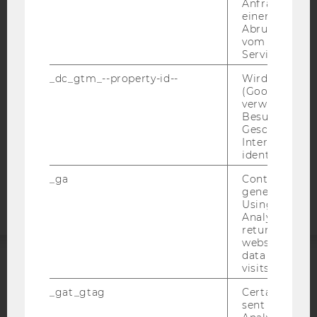
IMPRESSUM
Anfrage im G
einen Fehler 
BARRIEREFREIHEITSERKLÄRUNG WEBSEITE
Abrufen einer
vom AMP Clie
DATENSCHUTZERKLÄRUNG
Service an.
DATENSCHUTZERKLÄRUNG SOCIAL MEDIA
_dc_gtm_--property-id--
Wird von Dou
DATENSCHUTZERKLÄRUNG
(Google Tag 
STUDIENBEWERBER*INNEN UND STUDIERENDE
verwendet, u
Besucher nach
COOKIE EINSTELLUNGEN
Geschlecht o
Interessen zu
identifizieren.
Barrierefreiheitserklärung
Webseite
_ga
Contains a r
generated use
Using this ID
Analytics can
returning use
website and 
data from pre
visits.
ACCREDITED BY:
_gat_gtag
Certain data i
EQUIS
AACSB
sent to Googl