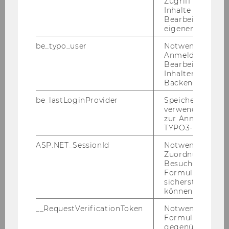
Zugriff auf gesc
Veranstalt
IP-Day 2021
Inhalte oder zur
Bearbeitung des
ung
www.ip-day.at
eigenen Profils.
Datum
20.4.2021
be_typo_user
Notwendig für d
Anmeldung und
Bearbeitung von
Veranstalt
Competition Law in
Inhalten im TYP
ung
Conversation: Rethinking
Backend.
Competition Law
be_lastLoginProvider
Speichert die zul
https://complaw-in-
verwendete Met
conversation.eventbrite.at
zur Anmeldung f
TYPO3-Backend.
Datum
09.03.2021
ASP.NET_SessionId
Notwendig, um 
Zuordnung von
Besucher zu
Veranstalt
Competition Law in
Formulareingab
ung
Conversation: Digital
sicherstellen zu
Competition Law Reform
können.
https://complaw-in-
__RequestVerificationToken
Notwendig, um 
conversation.eventbrite.at
Formulareingab
gegenüber Angri