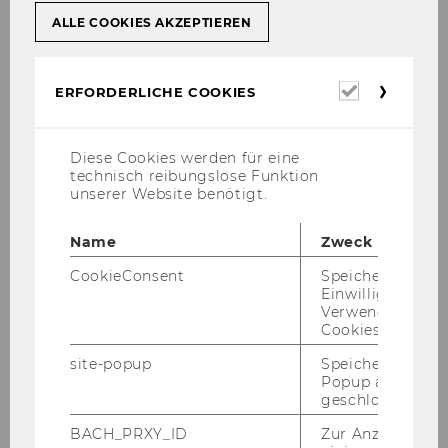
Datum
18.09.2024
ALLE COOKIES AKZEPTIEREN
Veranstalt
IP-DAY 2024
ung
www.ip-day.at
Erforderl
ERFORDERLICHE COOKIES
Cookies
Datum
21.09.2023
Diese Cookies werden für eine
Veranstalt
IP-Day 2023
technisch reibungslose Funktion
unserer Website benötigt.
ung
www.ip-day.at
Name
Zweck
Datum
23.2.2023
CookieConsent
Speichert Ihre
Veranstalt
13. Österreichischer
Einwilligung zur
ung
Aufsichtsratstag
www.aufsicht
Verwendung vo
Cookies.
sratstag.at
site-popup
Speichert ob ein
Datum
19.09.2022
Popup ausgefüll
geschlossen wur
Veranstalt
IP-Day 2022
BACH_PRXY_ID
Zur Anzeige von