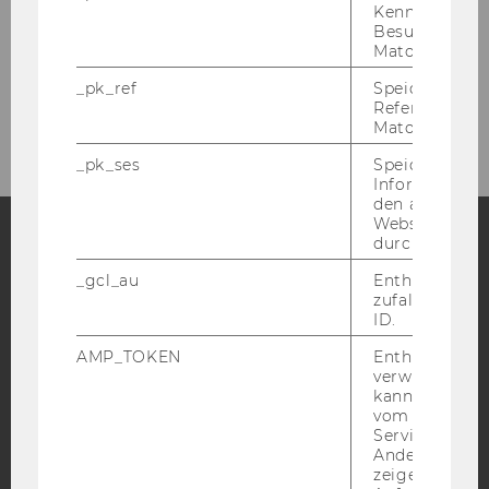
Kennzeichnun
Besuchers du
Studium
Matomo.
_pk_ref
Speicherung 
Kontakt
Referrers dur
Matomo.
_pk_ses
Speicherung 
Informatione
den aktuellen
Webseitenbe
durch Matom
Facebook
Instagram
Blog
_gcl_au
Enthält eine
zufallsgenerie
ID.
AMP_TOKEN
Enthält ein To
YouTube
Newsletter
Bluesky
verwendet we
kann, um eine
vom AMP-Clie
Service abzur
Andere mögli
zeigen Opt-ou