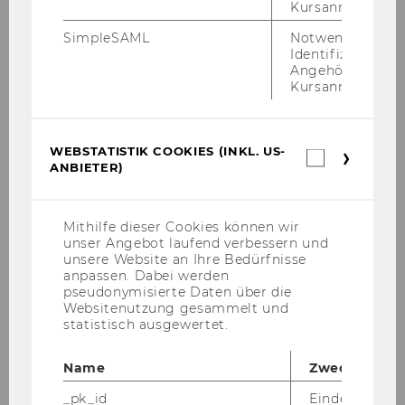
Veranstalt
10. Österreichischer
Kursanmeldung.
ung
Aufsichtsratstag
www.aufsicht
SimpleSAML
Notwendig zur
sratstag.at
Identifizierung 
Angehörige/r für
Kursanmeldung.
WEBSTATISTIK COOKIES (INKL. US-
Webstatis
ANBIETER)
Cookies
Institut für Unternehmensrecht
(inkl.
US-
Anbieter)
Mithilfe dieser Cookies können wir
Aktuelles
unser Angebot laufend verbessern und
unsere Website an Ihre Bedürfnisse
anpassen. Dabei werden
pseudonymisierte Daten über die
News
Websitenutzung gesammelt und
statistisch ausgewertet.
Veranstaltungen
Name
Zweck
Institut
_pk_id
Eindeutige