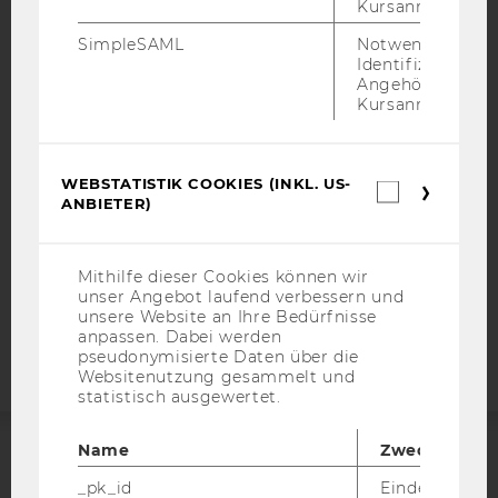
Kursanmeldung.
SimpleSAML
Notwendig zur
IMPRESSUM
Identifizierung 
BARRIEREFREIHEITSERKLÄRUNG WEBSEITE
Angehörige/r für
Kursanmeldung.
DATENSCHUTZERKLÄRUNG
DATENSCHUTZERKLÄRUNG SOCIAL MEDIA
DATENSCHUTZERKLÄRUNG
WEBSTATISTIK COOKIES (INKL. US-
Webstatis
STUDIENBEWERBER*INNEN UND STUDIERENDE
ANBIETER)
Cookies
(inkl.
COOKIE EINSTELLUNGEN
US-
Anbieter)
Mithilfe dieser Cookies können wir
Barrierefreiheitserklärung
unser Angebot laufend verbessern und
unsere Website an Ihre Bedürfnisse
Webseite
anpassen. Dabei werden
pseudonymisierte Daten über die
Websitenutzung gesammelt und
statistisch ausgewertet.
Name
Zweck
ACCREDITED BY:
_pk_id
Eindeutige