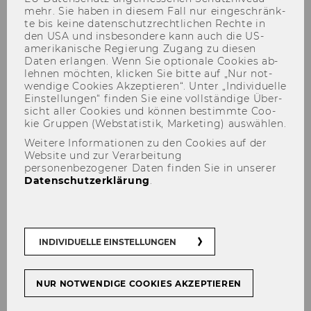
mehr. Sie haben in die­sem Fall nur ein­ge­schränk­
te bis keine da­ten­schutz­recht­li­chen Rech­te in
den USA und ins­be­son­de­re kann auch die US-​
amerikanische Re­gie­rung Zu­gang zu die­sen
Daten er­lan­gen. Wenn Sie op­tio­na­le Coo­kies ab­
Herzlich Willkommen an der
leh­nen möch­ten, kli­cken Sie bitte auf „Nur not­
Abteilung für Kartellrecht und
wen­di­ge Coo­kies Ak­zep­tie­ren“. Unter „In­di­vi­du­el­le
Ein­stel­lun­gen“ fin­den Sie eine voll­stän­di­ge Über­
Digitalisierung!
sicht aller Coo­kies und kön­nen be­stimm­te Coo­
kie Grup­pen (Web­sta­tis­tik, Mar­ke­ting) aus­wäh­len.
Weitere Informationen zu den Cookies auf der
Website und zur Verarbeitung
personenbezogener Daten finden Sie in unserer
Datenschutzerklärung
.
INDIVIDUELLE EINSTELLUNGEN
NUR NOTWENDIGE COOKIES AKZEPTIEREN