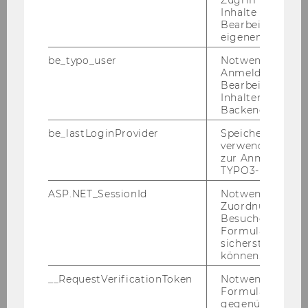
Inhalte oder zur
Bearbeitung des
eigenen Profils.
be_typo_user
Notwendig für d
Anmeldung und
Bearbeitung von
Inhalten im TYP
Backend.
be_lastLoginProvider
Speichert die zul
verwendete Met
Prof. Robertson - Kartellrecht und
zur Anmeldung f
TYPO3-Backend.
Digitalisierung
ASP.NET_SessionId
Notwendig, um 
Zuordnung von
Besucher zu
Die Abteilung
Formulareingab
sicherstellen zu
können.
Competition Law in Conversation
__RequestVerificationToken
Notwendig, um 
Formulareingab
Unser Newsletter
gegenüber Angri