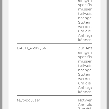
einigen WU-
an Dritte übermittelt. Weitere Infos:
spezifischen Inh
Datenschutzerklärung
müssen Informa
teilweise von
nachgelagerten
INHALT
INHALT ANZEIGEN
System abgefra
werden. Notwen
ANZEIGEN
um die Antwort 
Anfrage zuordne
(SUBSCRIBE
können.
TO
BACH_PRXY_SN
Zur Anzeige von
einigen WU-
spezifischen Inh
OUR
müssen Informa
teilweise von
NEWSLETTER)
nachgelagerten
System abgefra
werden. Notwen
um die Antwort 
Anfrage zuordne
können.
fe_typo_user
Notwendig für d
Anmeldung und
Zugriff auf gesc