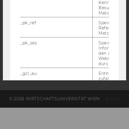
Kennzeichnun
EQUIS
AACSB
Besuchers du
Matomo.
_pk_ref
Speicherung 
Referrers dur
Matomo.
AMBA
_pk_ses
Speicherung 
Informatione
den aktuellen
Webseitenbe
durch Matom
_gcl_au
Enthält eine
zufallsgenerie
ID.
AMP_TOKEN
Enthält ein To
© 2026 WIRTSCHAFTSUNIVERSITÄT WIEN
verwendet we
#70003
kann, um eine
vom AMP-Clie
Service abzur
Andere mögli
zeigen Opt-ou