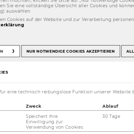
eh­nen möch­ten, kli­cken Sie bitte auf „Nur not­wen­di­ge Coo­kies
fin­den Sie eine voll­stän­di­ge Über­sicht aller Coo­kies und kön
ng) aus­wäh­len.
den Cookies auf der Website und zur Verarbeitung persone
erklärung
.
EL Best Thesis
EN
NUR NOTWENDIGE COOKIES AKZEPTIEREN
ALL
IES
ür eine technisch reibungslose Funktion unserer Website 
Zweck
Ablauf
Speichert Ihre
30 Tage
Einwilligung zur
Verwendung von Cookies.
ERHA HEM­PEL
ver­folgt als in­ter­na­tio­nal tä­