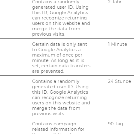
Contains a randomly
2 Jahr
i­ges Lehr­an­ge­bot:
generated user ID. Using
this ID, Google Analytics
­ches Lehr- und Aus­bil­dungs­an­ge­bot mit einem star­
can recognize returning
hl­rei­chen Wahl- und Kom­bi­na­ti­ons­mög­lich­kei­ten bi
users on this website and
n­li­che Pro­fil in­di­vi­du­ell zu ent­wi­ckeln.
merge the data from
previous visits.
Certain data is only sent
1 Minute
l­te­ne „trip­le ac­credi­ta­ti­on“ durch die
Ak­kre­di­ti
to Google Analytics a
 einer von nur 102 Wirt­schafts­uni­ver­si­tä­ten und Bu
maximum of once per
minute. As long as it is
 tra­gen dür­fen.
set, certain data transfers
are prevented.
Contains a randomly
24 Stunde
WU
bie­tet op­ti­ma­le Rah­men­be­din­gun­gen, um zu Stu
generated user ID. Using
 zahl­rei­che Events, Fort­bil­dun­gen und Netz­werk­tref
this ID, Google Analytics
can recognize returning
users on this website and
merge the data from
SUNG ZUM BACHELORSTUDIUM AN DER WU
previous visits.
Contains campaign-
90 Tag
related information for