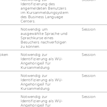
Identifizierung des
angemeldeten Benutzers
im Kursanmeldungsystem
des Business Language
Centers.
Notwendig um
Session
ausgewählte Sprache und
Sprachkurse eines
Besuchers nachverfolgen
re Karriere mit einem Bac
zu können.
oken
Notwendig zur
Session
Identifizierung als WU-
Angehörige/r für
Kursanmeldung.
 Wien ist Ihr Kar­rie­re­sprung­brett mit Zu­kunft. Das 
Notwendig zur
Session
kei­ten die Chan­ce, Fä­hig­kei­ten für das Be­rufs­le­ben
Identifizierung als WU-
nt­wi­ckeln. Sie er­lan­gen Kom­pe­ten­zen in ver­schie­de­
Angehörige/r für
Kursanmeldung.
en Cam­pus WU und einer gro­ßen Band­brei­te an An­ge­
­re­ein­stieg. Wei­ter­füh­rend haben Sie die Mög­lich­k
Notwendig zur
Session
en.
Identifizierung als WU-
Angehörige/r für