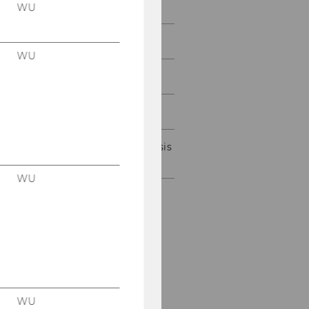
Wire Stammtisch
WU
Praktikumsbörse
WU
JUS+ Lab
Moot Courts
CERHA HEMPEL Best Thesis
Award
WU
WU