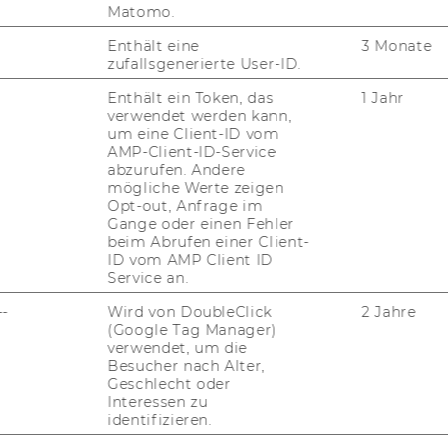
ch­ti­ge, in­ter­dis­zi­pli­nä­re Fä­hig­kei­ten und bie­tet d
Matomo.
Enthält eine
3 Monate
zufallsgenerierte User-ID.
U Wien sind als 6-​semestrige Vollzeit-​Studien kon­zi­p
Enthält ein Token, das
1 Jahr
verwendet werden kann,
um eine Client-ID vom
AMP-Client-ID-Service
EILE FÜR STUDIERENDE DER WU WIEN
abzurufen. Andere
mögliche Werte zeigen
Opt-out, Anfrage im
Gange oder einen Fehler
beim Abrufen einer Client-
­ten und mo­derns­ten Wirt­schafts­uni­ver­si­tä­ten Eu­r
ID vom AMP Client ID
Service an.
i­tie­ren von 720 Leh­ren­den und For­schen­den, sowie vo
den Dis­zi­pli­nen Be­triebs­wirt­schaft, Volks­wirt­scha
--
Wird von DoubleClick
2 Jahre
(Google Tag Manager)
l­wis­sen­schaft.
verwendet, um die
er­si­tät:
Besucher nach Alter,
Geschlecht oder
de aus 110 Län­dern zu­sam­men. Sie pro­fi­tie­ren nic
Interessen zu
identifizieren.
tio­na­len Part­ner­uni­ver­si­tä­ten.