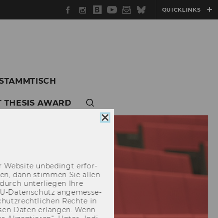
Facebook
Instagram
WU
YouTube
Newsletter
Bluesky
QUICKLINKS
Blog
 STAMMTISCH
 THESIS AWARD
Cookie
Consent
schließen
 Web­site un­be­dingt er­for­
­cken, dann stim­men Sie allen
durch un­ter­lie­gen Ihre
EU-​Datenschutz an­ge­mes­se­
hutz­recht­li­chen Rech­te in
­sen Daten er­lan­gen. Wenn