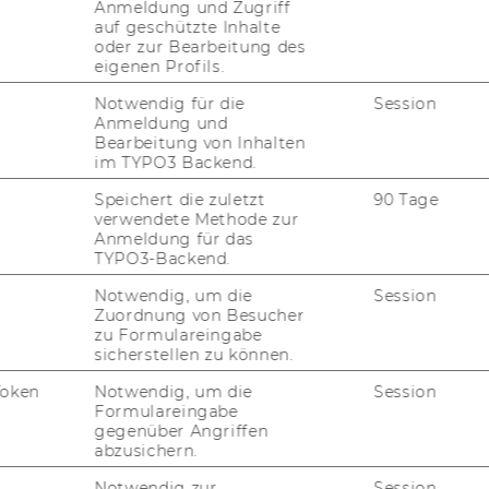
Anmeldung und Zugriff
ch Vra­nes, LL.M. (Vor­stand des In­sti­tuts für
auf geschützte Inhalte
­na­les Recht) und Univ.- Prof. DDr. Peter Le­
oder zur Bearbeitung des
A HEM­PEL) in drei Ka­te­go­rien ver­ge­ben:
eigenen Profils.
Notwendig für die
Session
Anmeldung und
Bearbeitung von Inhalten
im TYPO3 Backend.
Speichert die zuletzt
90 Tage
verwendete Methode zur
Anmeldung für das
TYPO3-Backend.
ch­han­dels AG un­ter­stützt den LA­Ward
Notwendig, um die
Session
Zuordnung von Besucher
prä­mier­ten Dis­ser­ta­ti­on sowie mit Bü­cher­
zu Formulareingabe
sicherstellen zu können.
Teil­nah­me­be­din­gun­gen
fin­den Sie
Token
Notwendig, um die
Session
Formulareingabe
gegenüber Angriffen
abzusichern.
Notwendig zur
Session