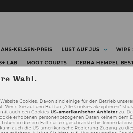
HANS-KELSEN-PREIS
LUST AUF JUS
WIRE
S+ LAB
MOOT COURTS
CERHA HEMPEL BEST
hre Wahl.
Web­site Coo­kies. Davon sind ei­ni­ge für den Be­trieb un­se­rer
­nal. Wenn Sie auf den But­ton „Alle Coo­kies ak­zep­tie­ren“ kli
damit auch den Coo­kies
US-​amerikanischer An­bie­ter
zu. Da­
oo­kie er­ho­be­nen per­so­nen­be­zo­ge­nen Daten kei­nem dem 
haben in die­sem Fall nur ein­ge­schränk­te bis keine da­ten­sc
e kann auch die US-​amerikanische Re­gie­rung Zu­gang zu die