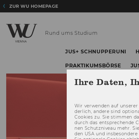
ZUR WU HOMEPAGE
Rund ums Studium
JUS+ SCHNUPPERUNI
PRAKTIKUMSBÖRSE
JU
Ihre Daten, I
Wir ver­wen­den auf un­se­rer 
der­lich, an­de­re sind op­tio
Coo­kies zu. Sie stim­men 
durch das ent­spre­chen­de C
nen Schutz­ni­veau mehr. Sie 
den USA und ins­be­son­de­r