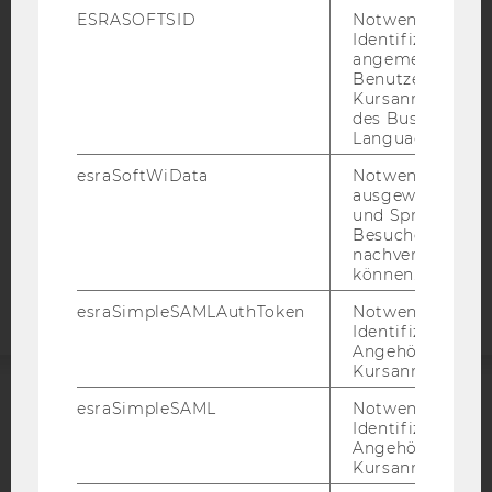
ESRASOFTSID
Notwendig zur
BARRIEREFREIHEITSERKLÄRUNG WEBSEITE
Identifizierung 
angemeldeten
DATENSCHUTZERKLÄRUNG
Benutzers im
DATENSCHUTZERKLÄRUNG SOCIAL MEDIA
Kursanmeldung
des Business
DATENSCHUTZERKLÄRUNG
Language Center
STUDIENBEWERBER*INNEN UND STUDIERENDE
esraSoftWiData
Notwendig um
COOKIE EINSTELLUNGEN
ausgewählte Sp
und Sprachkurse
Besuchers
Barrierefreiheitserklärung
nachverfolgen z
Webseite
können.
esraSimpleSAMLAuthToken
Notwendig zur
Identifizierung 
Angehörige/r für
Kursanmeldung.
esraSimpleSAML
Notwendig zur
ACCREDITED BY:
Identifizierung 
Angehörige/r für
EQUIS
AACSB
Kursanmeldung.