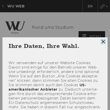
WU WEB
EN
Rund ums Studium
HAU
MENÜ
ÖFF
Coo
Ihre Daten, Ihre Wahl.
Con
sch
Wir ver­wen­den auf un­se­rer Web­site Coo­kies.
Davon sind ei­ni­ge für den Be­trieb un­se­rer Web­
site un­be­dingt er­for­der­lich, an­de­re sind op­tio­nal.
Wenn Sie auf den But­ton „Alle Coo­kies ak­zep­tie­
ren“ kli­cken, dann stim­men Sie allen Coo­kies zu.
Sie stim­men damit auch den Coo­kies
US-​
amerikanischer An­bie­ter
zu. Da­durch un­ter­lie­
gen Ihre durch das ent­spre­chen­de Coo­kie er­ho­
be­nen per­so­nen­be­zo­ge­nen Daten kei­nem dem
EU-​Datenschutz an­ge­mes­se­nen Schutz­ni­veau
mehr. Sie haben in die­sem Fall nur ein­ge­schränk­