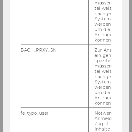
müssen Informa
teilweise von
nachgelagerten
System abgefra
werden. Notwen
um die Antwort 
Rund ums Studium
Anfrage zuordne
können.
BACH_PRXY_SN
Zur Anzeige von
JUS+ Schnupperuni
einigen WU-
spezifischen Inh
müssen Informa
Hans-Kelsen-Preis
teilweise von
nachgelagerten
Lust auf Jus
System abgefra
werden. Notwen
um die Antwort 
Wire Stammtisch
Anfrage zuordne
können.
Praktikumsbörse
fe_typo_user
Notwendig für d
Anmeldung und
Zugriff auf gesc
JUS+ Lab
Inhalte oder zur