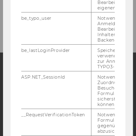
Bearbeitung des
eigenen Profils.
Moot Courts
be_typo_user
Notwendig für d
Anmeldung und
CERHA HEMPEL Best Thesis Award
Bearbeitung von
Inhalten im TYP
Backend.
be_lastLoginProvider
Speichert die zul
verwendete Met
zur Anmeldung f
TYPO3-Backend.
Facebook
Instagram
Blog
ASP.NET_SessionId
Notwendig, um 
Zuordnung von
Besucher zu
Formulareingab
YouTube
Newsletter
Bluesky
sicherstellen zu
können.
__RequestVerificationToken
Notwendig, um 
Formulareingab
gegenüber Angri
abzusichern.
IMPRESSUM