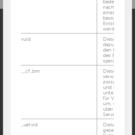
bedeutet, das
nächsten Ans
eines Vimeo-V
bevorzugten
Einstellungen
werden.
Facebook
Instagram
Blog
vuid
Dieser Cookie
dazu eingeset
den Nutzungs
YouTube
Newsletter
Bluesky
des Benutzers
speichern.
__cf_bm
Dieses Cookie
verwendet, u
zwischen Men
und Bots zu
IMPRESSUM
unterscheiden.
für Vimeo no
BARRIEREFREIHEITSERKLÄRUNG WEBSEITE
um, um gülti
über die Nutz
DATENSCHUTZERKLÄRUNG
Service zu s
DATENSCHUTZERKLÄRUNG SOCIAL MEDIA
_uetvid
Dieses Cookie
DATENSCHUTZERKLÄRUNG
gesetzt, um d
STUDIENBEWERBER*INNEN UND STUDIERENDE