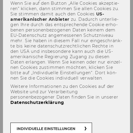
Wenn Sie auf den But­ton „Alle Coo­kies ak­zep­tie­
ren“ kli­cken, dann stim­men Sie allen Coo­kies zu.
Sie stim­men damit auch den Coo­kies
US-​
amerikanischer An­bie­ter
zu. Da­durch un­ter­lie­
gen Ihre durch das ent­spre­chen­de Coo­kie er­ho­
be­nen per­so­nen­be­zo­ge­nen Daten kei­nem dem
EU-​Datenschutz an­ge­mes­se­nen Schutz­ni­veau
mehr. Sie haben in die­sem Fall nur ein­ge­schränk­
Winter Term 2023/24
te bis keine da­ten­schutz­recht­li­chen Rech­te in
den USA und ins­be­son­de­re kann auch die US-​
amerikanische Re­gie­rung Zu­gang zu die­sen
Daten er­lan­gen. Wenn Sie kei­nen oder nur ein­zel­
nen Coo­kies zu­stim­men möch­ten, kli­cken Sie
bitte auf „In­di­vi­du­el­le Ein­stel­lun­gen“. Dort kön­
nen Sie die Coo­kies in­di­vi­du­ell ver­wal­ten.
Der Inhalt dieser Seite ist aktuell nur auf
Weitere Informationen zu den Cookies auf der
Englisch verfügbar.
Website und zur Verarbeitung
personenbezogener Daten finden Sie in unserer
Datenschutzerklärung
.
[To display recent changes, please refresh
page by pressing Ctrl+F5]
INDIVIDUELLE EINSTELLUNGEN