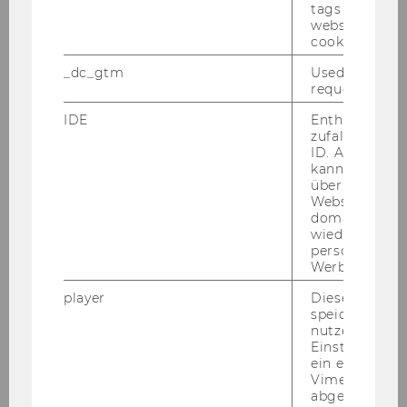
Summer Term 2025
tags on the G
website read 
cookie.
Winter Term 2024/25
_dc_gtm
Used to throt
request rate.
Summer Term 2024
IDE
Enthält eine
zufallsgenerie
Winter Term 2023/24
ID. Anhand di
kann Google 
über verschie
Websites
Abstracts
domainübergr
wiedererkenn
personalisiert
Summer Term 2023
Werbung auss
player
Dieses Cooki
Winter Term 2022/23
speichert
nutzerspezifi
Einstellungen
Previous Semesters
ein eingebett
Vimeo-Video
abgespielt wi