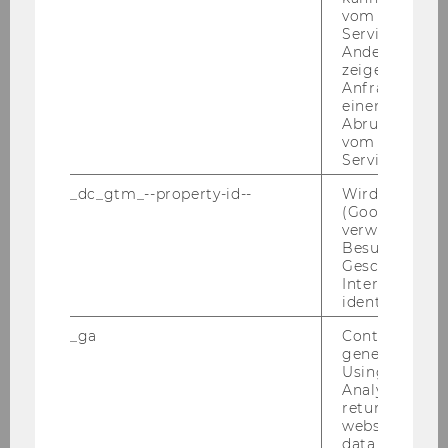
and Extensions
vom AMP-Clie
>
Abstract
Service abzur
>
Papers
Andere mögli
zeigen Opt-ou
>
Talk
Anfrage im G
[Host: Kurt Hornik]
einen Fehler 
Abrufen einer
vom AMP Clie
Friday, February 2, 2024
Service an.
// 10:30-12:00 //
on-campus talk: room
_dc_gtm_--property-id--
Wird von Dou
D4.0.127 & stream
(Google Tag 
Giorgia Callegaro
(Department of
verwendet, u
Besucher nach
Mathematics, University of Padova):
Geschlecht o
Functional Quantization of Rough
Interessen zu
Volatility and Applications to the VIX
identifizieren.
>
Abstract
_ga
Contains a r
>
Paper on SSRN
,
Paper on arXiv
generated use
>
Talk
Using this ID
Analytics can
[Host: Rüdiger Frey]
returning use
website and 
data from pre