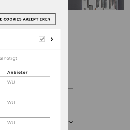
E COOKIES AKZEPTIEREN
Erforderliche
Cookies
Lehre
benötigt.
Anbieter
Spezialisierung
Wirtschaftsmathematik
WU
Master in Quantitative
Finance
WU
PhD Label Mathematics
in Economics and
WU
Business