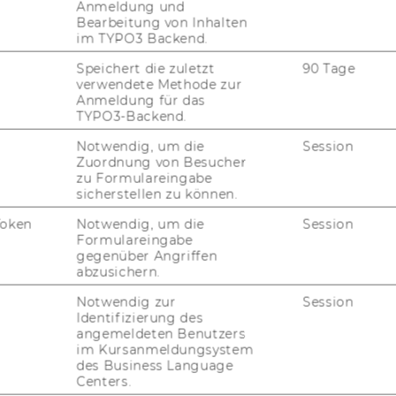
Anmeldung und
ematical analysis to numerical
Bearbeitung von Inhalten
al estimation of models.
im TYPO3 Backend.
nities. Potential employers include
Speichert die zuletzt
90 Tage
verwendete Methode zur
ublic and private sector companies using
Anmeldung für das
ools such as regulators, financial
TYPO3-Backend.
r logistics and production companies.
Notwendig, um die
Session
e in general predocs at WU and hence
fully
Zuordnung von Besucher
zu Formulareingabe
eaching duties).
sicherstellen zu können.
 program
with
courses
and
research
Token
Notwendig, um die
Session
ing, stochastic processes, financial
Formulareingabe
operations research, management science
gegenüber Angriffen
abzusichern.
ents will do independent research in a
Notwendig zur
Session
Identifizierung des
angemeldeten Benutzers
im Kursanmeldungsystem
des Business Language
Centers.