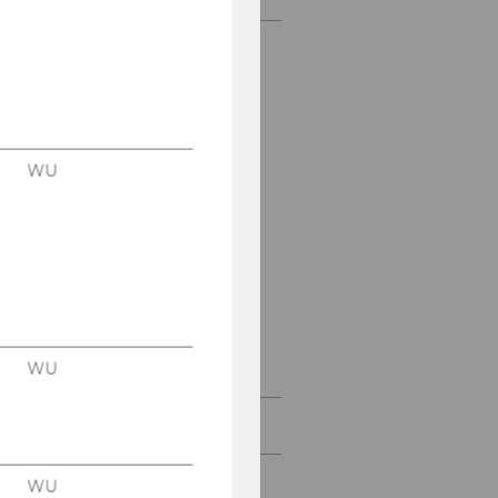
Study program
Faculty
Students
WU
Job Opportunities
Events & Seminars
Current courses
Contact
WU
Bachelorarbeiten
WU