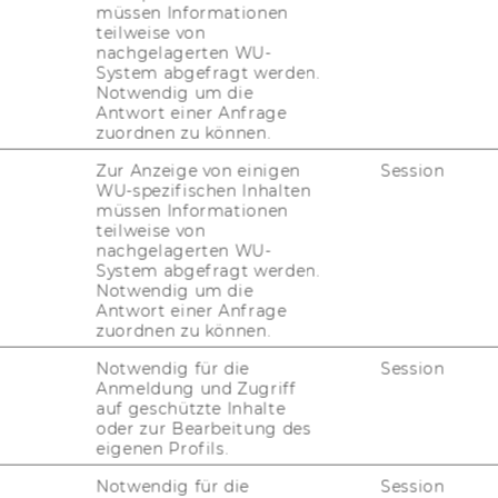
 for Economics and Business
provides a
müssen Informationen
teilweise von
cation in the field of Mathematics in
nachgelagerten WU-
program is supported by the faculty of the
System abgefragt werden.
Mathematics at WU together with colleagues
Notwendig um die
Antwort einer Anfrage
 Chain Management.
zuordnen zu können.
Zur Anzeige von einigen
Session
WU-spezifischen Inhalten
müssen Informationen
teilweise von
s and Risk Management;
nachgelagerten WU-
System abgefragt werden.
 Econometrics;
Notwendig um die
Antwort einer Anfrage
zuordnen zu können.
ations Research.
Notwendig für die
Session
Anmeldung und Zugriff
auf geschützte Inhalte
oder zur Bearbeitung des
terdisciplinary with a strong link to
eigenen Profils.
nance and business. Our scientific work
Notwendig für die
Session
cal production chain", ranging from model