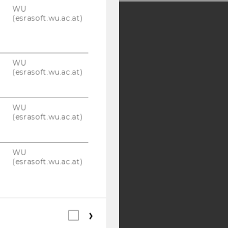
WU
(esrasoft.wu.ac.at)
Y:
SB
AMBA
WU
(esrasoft.wu.ac.at)
WU
(esrasoft.wu.ac.at)
WU
(esrasoft.wu.ac.at)
Webstatistik
Cookies