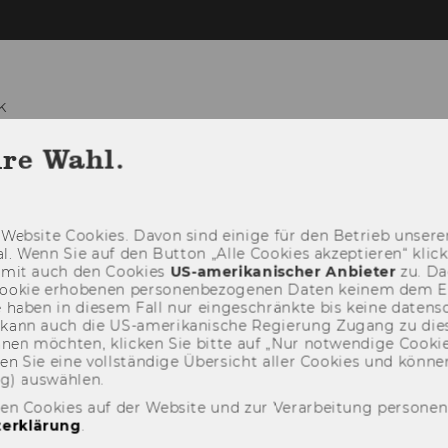
k
hre Wahl.
LEHRE
FORSCHUNG
NEWS
V
Web­site Coo­kies. Davon sind ei­ni­ge für den Be­trieb un­se­rer
­nal. Wenn Sie auf den But­ton „Alle Coo­kies ak­zep­tie­ren“ kli
damit auch den Coo­kies
US-​amerikanischer An­bie­ter
zu. Da­
oo­kie er­ho­be­nen per­so­nen­be­zo­ge­nen Daten kei­nem dem 
haben in die­sem Fall nur ein­ge­schränk­te bis keine da­ten­sc
e kann auch die US-​amerikanische Re­gie­rung Zu­gang zu die
eh­nen möch­ten, kli­cken Sie bitte auf „Nur not­wen­di­ge Coo­kies
fin­den Sie eine voll­stän­di­ge Über­sicht aller Coo­kies und kön
ng) aus­wäh­len.
den Cookies auf der Website und zur Verarbeitung persone
erklärung
.