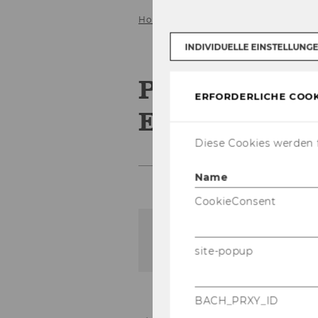
Home
PhD Label Mathematics in 
INDIVIDUELLE EINSTELLUNG
PhD Label Ma
ERFORDERLICHE COOK
Economics a
Diese Cookies werden f
Name
CookieConsent
Der Inhalt dieser Seite is
site-popup
BACH_PRXY_ID