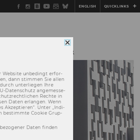
Facebook
Instagram
WU
YouTube
Newsletter
Bluesky
ENGLISH
QUICKLINKS
Blog
Cookie
Consent
ERANSTALTUNGEN
schließen
 Web­site un­be­dingt er­for­
­cken, dann stim­men Sie allen
durch un­ter­lie­gen Ihre
EU-​Datenschutz an­ge­mes­se­
hutz­recht­li­chen Rech­te in
­sen Daten er­lan­gen. Wenn
 Ak­zep­tie­ren“. Unter „In­di­
­nen be­stimm­te Coo­kie Grup­
nbezogener Daten finden