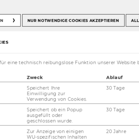
Economics and Business
EN
NUR NOTWENDIGE COOKIES AKZEPTIEREN
ALL
thematics in
IES
nd Business
ür eine technisch reibungslose Funktion unserer Website 
Zweck
Ablauf
Speichert Ihre
30 Tage
Einwilligung zur
Verwendung von Cookies.
t aktuell nur auf Englisch verfügbar.
Speichert ob ein Popup
30 Tage
ausgefüllt oder
geschlossen wurde.
Zur Anzeige von einigen
20 Jahre
WU-spezifischen Inhalten