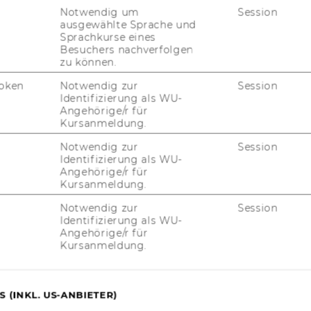
Notwendig um
Session
ausgewählte Sprache und
Sprachkurse eines
Besuchers nachverfolgen
uTube
Newsletter
Bluesky
ACCREDITED B
zu können.
EQUIS
AAC
oken
Notwendig zur
Session
Identifizierung als WU-
Angehörige/r für
Kursanmeldung.
Notwendig zur
Session
G WEBSEITE
Identifizierung als WU-
Angehörige/r für
Kursanmeldung.
IAL MEDIA
Notwendig zur
Session
UDIENBEWERBER*INNEN
Identifizierung als WU-
Angehörige/r für
Kursanmeldung.
 (INKL. US-ANBIETER)