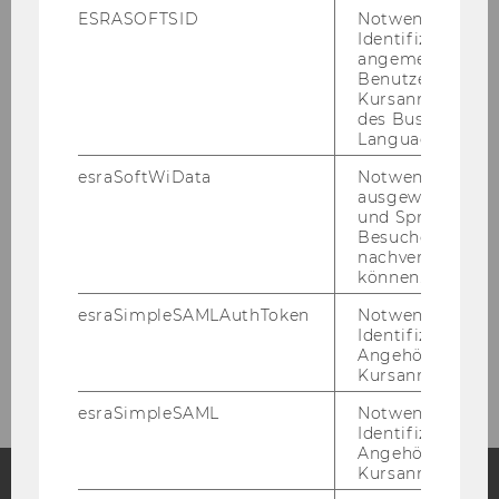
ESRASOFTSID
Notwendig zur
Faculty
Identifizierung 
angemeldeten
Benutzers im
Students
Kursanmeldung
des Business
Job Opportunities
Language Center
esraSoftWiData
Notwendig um
Events & Seminars
ausgewählte Sp
und Sprachkurse
Current courses
Besuchers
nachverfolgen z
können.
Contact
esraSimpleSAMLAuthToken
Notwendig zur
Identifizierung 
Bachelorarbeiten
Angehörige/r für
Kursanmeldung.
esraSimpleSAML
Notwendig zur
Identifizierung 
Angehörige/r für
Kursanmeldung.