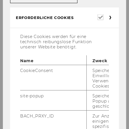
together with colleagues from Production- and
Supply Chain Management.
Erforderl
ERFORDERLICHE COOKIES
Cookies
Diese Cookies werden für eine
technisch reibungslose Funktion
unserer Website benötigt.
Name
Zweck
CookieConsent
Speichert Ihre
Einwilligung zur
Verwendung vo
Cookies.
site-popup
Speichert ob ein
Popup ausgefüll
Claudia Hoffmann
geschlossen wur
Management Assistant - Statistics und
BACH_PRXY_ID
Zur Anzeige von
Mathematics
einigen WU-
spezifischen Inh