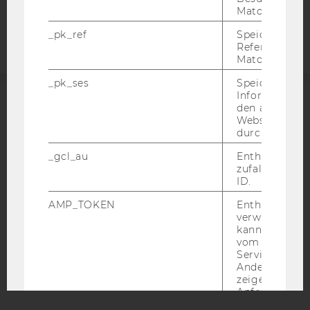
Matomo.
Webseite
_pk_ref
Speicherung 
Referrers dur
Matomo.
_pk_ses
Speicherung 
Informatione
den aktuellen
ACCREDITED BY:
Webseitenbe
durch Matom
EQUIS
AACSB
_gcl_au
Enthält eine
zufallsgenerie
ID.
AMP_TOKEN
Enthält ein To
verwendet we
AMBA
kann, um eine
vom AMP-Clie
Service abzur
Andere mögli
zeigen Opt-ou
Anfrage im G
einen Fehler 