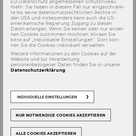
EU-​Datenschutz an­ge­mes­se­nen Schutz­ni­veau
mehr. Sie haben in die­sem Fall nur ein­ge­schränk­
te bis keine da­ten­schutz­recht­li­chen Rech­te in
den USA und ins­be­son­de­re kann auch die US-​
amerikanische Re­gie­rung Zu­gang zu die­sen
Daten er­lan­gen. Wenn Sie kei­nen oder nur ein­zel­
nen Coo­kies zu­stim­men möch­ten, kli­cken Sie
bitte auf „In­di­vi­du­el­le Ein­stel­lun­gen“. Dort kön­
Contact
nen Sie die Coo­kies in­di­vi­du­ell ver­wal­ten.
Weitere Informationen zu den Cookies auf der
Website und zur Verarbeitung
personenbezogener Daten finden Sie in unserer
Datenschutzerklärung
.
Der Inhalt dieser Seite ist aktuell nur auf
Englisch verfügbar.
INDIVIDUELLE EINSTELLUNGEN
NUR NOTWENDIGE COOKIES AKZEPTIEREN
The PhD Label in Mathematics for Economics
and Business is supported by the faculty of the
Institute for Statistics and Mathematics at WU
ALLE COOKIES AKZEPTIEREN