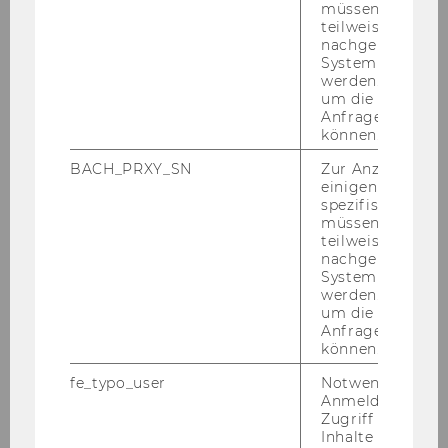
müssen Informa
claudia.hoffmann@wu.ac.at
teilweise von
+43 1 31336 5006
nachgelagerten
System abgefra
werden. Notwen
um die Antwort 
Anfrage zuordne
können.
Location
BACH_PRXY_SN
Zur Anzeige von
einigen WU-
spezifischen Inh
müssen Informa
teilweise von
nachgelagerten
System abgefra
werden. Notwen
um die Antwort 
Anfrage zuordne
können.
fe_typo_user
Notwendig für d
Anmeldung und
WU Vi­en­na Uni­ver­si­ty of Eco­no­mics and Busi­
Zugriff auf gesc
ness
Inhalte oder zur