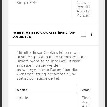
SimpleSAML
Notwendig zur
Facebook
Instagram
Blog
Identifizierung 
Angehörige/r für
Kursanmeldung.
YouTube
Newsletter
Bluesky
WEBSTATISTIK COOKIES (INKL. US-
Webstatis
ANBIETER)
Cookies
(inkl.
US-
Anbieter)
Mithilfe dieser Cookies können wir
IMPRESSUM
unser Angebot laufend verbessern und
unsere Website an Ihre Bedürfnisse
BARRIEREFREIHEITSERKLÄRUNG WEBSEITE
anpassen. Dabei werden
DATENSCHUTZERKLÄRUNG
pseudonymisierte Daten über die
Websitenutzung gesammelt und
DATENSCHUTZERKLÄRUNG SOCIAL MEDIA
statistisch ausgewertet.
DATENSCHUTZERKLÄRUNG
STUDIENBEWERBER*INNEN UND STUDIERENDE
Name
Zweck
COOKIE EINSTELLUNGEN
_pk_id
Eindeutige
Kennzeichnun
Besuchers du
Barrierefreiheitserklärung