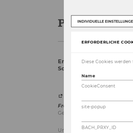
Personalman
INDIVIDUELLE EINSTELLUNG
ERFORDERLICHE COOK
Empowering People – Tra
Diese Cookies werden f
Society
Name
CookieConsent
Front Office Department 
site-popup
Gebäude D2, Eingang E, 1. St
BACH_PRXY_ID
Un­ter­la­gen kön­nen auch in