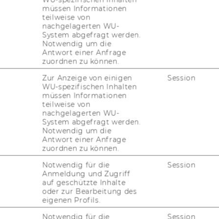
n­ge­wor­fen wer­den.
müssen Informationen
teilweise von
­sti­tut als auch An­sprech­per­son gut le­ser­
nachgelagerten WU-
System abgefragt werden.
Notwendig um die
Antwort einer Anfrage
ff­nungs­zei­ten wäh­len Sie bitte Ihren Kon­
zuordnen zu können.
n an.
Zur Anzeige von einigen
Session
WU-spezifischen Inhalten
müssen Informationen
teilweise von
nachgelagerten WU-
System abgefragt werden.
Notwendig um die
Antwort einer Anfrage
zuordnen zu können.
Notwendig für die
Session
Anmeldung und Zugriff
auf geschützte Inhalte
oder zur Bearbeitung des
eigenen Profils.
Notwendig für die
Session