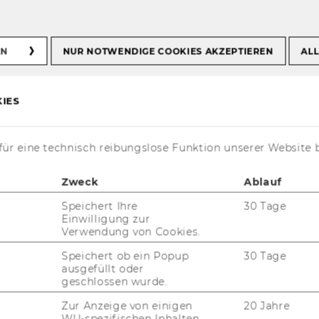
agement
EN
NUR NOTWENDIGE COOKIES AKZEPTIEREN
ALL
IES
nsforming Organizations – Uniting
ür eine technisch reibungslose Funktion unserer Website 
Zweck
Ablauf
Speichert Ihre
30 Tage
Einwilligung zur
Verwendung von Cookies.
Management:
Speichert ob ein Popup
30 Tage
ausgefüllt oder
ock
geschlossen wurde.
Zur Anzeige von einigen
20 Jahre
 den
Post­kas­ten
vor dem Front Of­fice des
WU-spezifischen Inhalten