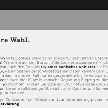
hre Wahl.
LEHRE
FORSCHUNG
COMMON GOOD HRM
Web­site Coo­kies. Davon sind ei­ni­ge für den Be­trieb un­se­rer
­nal. Wenn Sie auf den But­ton „Alle Coo­kies ak­zep­tie­ren“ kli
damit auch den Coo­kies
US-​amerikanischer An­bie­ter
zu. Da­
oo­kie er­ho­be­nen per­so­nen­be­zo­ge­nen Daten kei­nem dem 
haben in die­sem Fall nur ein­ge­schränk­te bis keine da­ten­sc
e kann auch die US-​amerikanische Re­gie­rung Zu­gang zu die
eh­nen möch­ten, kli­cken Sie bitte auf „Nur not­wen­di­ge Coo­kies
fin­den Sie eine voll­stän­di­ge Über­sicht aller Coo­kies und kön
ng) aus­wäh­len.
den Cookies auf der Website und zur Verarbeitung persone
erklärung
.