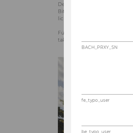
De­part­ment Ma­nage­ments ei
Bitte ver­mer­ken Sie so­wohl In
lich auf den Un­ter­la­gen.
Für Ter­mi­ne au­ßer­halb der Ö
takt di­rekt über das Tür­tele­fo
BACH_PRXY_SN
fe_typo_user
be_typo_user