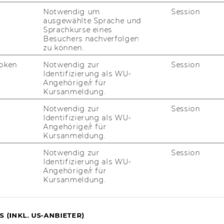
Notwendig um
Session
ausgewählte Sprache und
Sprachkurse eines
Besuchers nachverfolgen
zu können.
oken
Notwendig zur
Session
Identifizierung als WU-
Angehörige/r für
Kursanmeldung.
uTube
Newsletter
Bluesky
ACCREDITED B
Notwendig zur
Session
EQUIS
AAC
Identifizierung als WU-
Angehörige/r für
Kursanmeldung.
Notwendig zur
Session
Identifizierung als WU-
G WEBSEITE
Angehörige/r für
Kursanmeldung.
IAL MEDIA
UDIENBEWERBER*INNEN
 (INKL. US-ANBIETER)