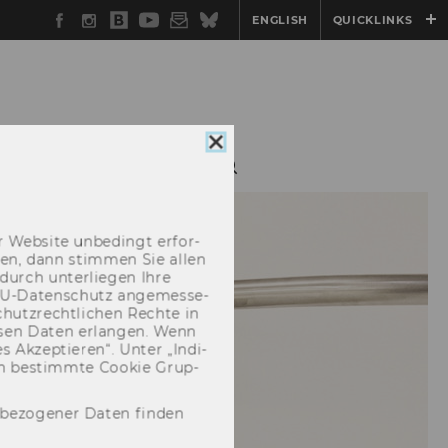
Facebook
Instagram
WU
YouTube
Newsletter
Bluesky
ENGLISH
QUICKLINKS
Blog
Cookie
GREEN HRM
Consent
schließen
 Web­site un­be­dingt er­for­
­cken, dann stim­men Sie allen
durch un­ter­lie­gen Ihre
EU-​Datenschutz an­ge­mes­se­
hutz­recht­li­chen Rech­te in
­sen Daten er­lan­gen. Wenn
 Ak­zep­tie­ren“. Unter „In­di­
­nen be­stimm­te Coo­kie Grup­
nbezogener Daten finden