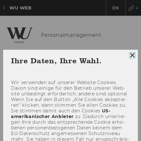
WU WEB
EN
Personalmanagement
Coo
Ihre Daten, Ihre Wahl.
HAU
MENÜ
Con
sch
ÖFF
Wir ver­wen­den auf un­se­rer Web­site Coo­kies.
Davon sind ei­ni­ge für den Be­trieb un­se­rer Web­
site un­be­dingt er­for­der­lich, an­de­re sind op­tio­nal.
Wenn Sie auf den But­ton „Alle Coo­kies ak­zep­tie­
ren“ kli­cken, dann stim­men Sie allen Coo­kies zu.
Sie stim­men damit auch den Coo­kies
US-​
amerikanischer An­bie­ter
zu. Da­durch un­ter­lie­
gen Ihre durch das ent­spre­chen­de Coo­kie er­ho­
be­nen per­so­nen­be­zo­ge­nen Daten kei­nem dem
EU-​Datenschutz an­ge­mes­se­nen Schutz­ni­veau
mehr. Sie haben in die­sem Fall nur ein­ge­schränk­