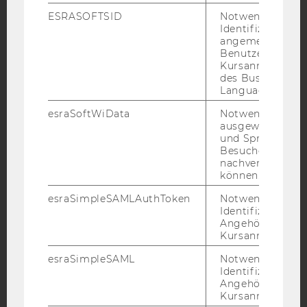
YouTube
Newsletter
Bluesky
ESRASOFTSID
Notwendig zur
Identifizierung 
angemeldeten
Benutzers im
Kursanmeldung
des Business
Language Center
IMPRESSUM
esraSoftWiData
Notwendig um
BARRIEREFREIHEITSERKLÄRUNG WEBSEITE
ausgewählte Sp
DATENSCHUTZERKLÄRUNG
und Sprachkurse
Besuchers
DATENSCHUTZERKLÄRUNG SOCIAL MEDIA
nachverfolgen z
können.
DATENSCHUTZERKLÄRUNG
STUDIENBEWERBER*INNEN UND STUDIERENDE
esraSimpleSAMLAuthToken
Notwendig zur
COOKIE EINSTELLUNGEN
Identifizierung 
Angehörige/r für
Kursanmeldung.
Barrierefreiheitserklärung
esraSimpleSAML
Notwendig zur
Webseite
Identifizierung 
Angehörige/r für
Kursanmeldung.