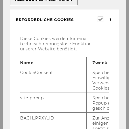
Erforderl
ERFORDERLICHE COOKIES
Cookies
Personalmanagement
Diese Cookies werden für eine
technisch reibungslose Funktion
News
unserer Website benötigt.
Team
Name
Zweck
CookieConsent
Speichert Ihre
Lehre
Einwilligung zur
Verwendung vo
Cookies.
Forschung
site-popup
Speichert ob ein
Popup ausgefüll
Common Good HRM
geschlossen wur
BACH_PRXY_ID
Zur Anzeige von
Green HRM
einigen WU-
spezifischen Inh