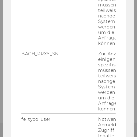
müssen Informa
teilweise von
Green HRM
nachgelagerten
System abgefra
Forschungsmotiv
werden. Notwen
um die Antwort 
Anfrage zuordne
Ziele
können.
Ablauf des Projekts
BACH_PRXY_SN
Zur Anzeige von
einigen WU-
spezifischen Inh
Publikationen
müssen Informa
teilweise von
Team und Kooperation
nachgelagerten
System abgefra
Kontakt
werden. Notwen
um die Antwort 
Anfrage zuordne
können.
fe_typo_user
Notwendig für d
Anmeldung und
Zugriff auf gesc
Inhalte oder zur