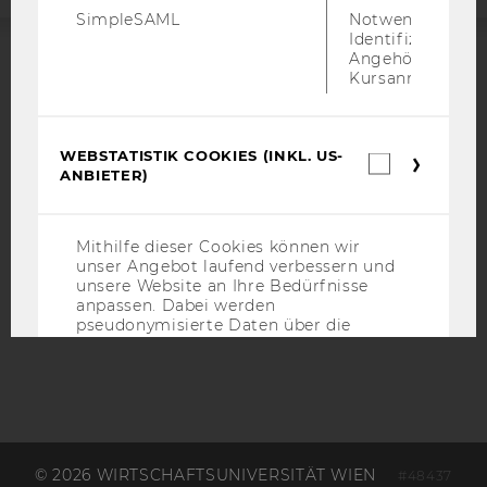
SimpleSAML
Notwendig zur
Identifizierung 
Angehörige/r für
Kursanmeldung.
ACCREDITED BY:
EQUIS
AACSB
WEBSTATISTIK COOKIES (INKL. US-
Webstatis
ANBIETER)
Cookies
(inkl.
US-
Anbieter)
AMBA
Mithilfe dieser Cookies können wir
unser Angebot laufend verbessern und
unsere Website an Ihre Bedürfnisse
anpassen. Dabei werden
pseudonymisierte Daten über die
Websitenutzung gesammelt und
statistisch ausgewertet.
Name
Zweck
_pk_id
Eindeutige
Kennzeichnun
© 2026 WIRTSCHAFTSUNIVERSITÄT WIEN
#48437