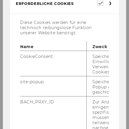
Erforderl
ERFORDERLICHE COOKIES
Cookies
Lehre
Diese Cookies werden für eine
technisch reibungslose Funktion
unserer Website benötigt.
SBWL - Personalmanagement
Name
Zweck
CookieConsent
Speichert Ihre
Einstieg/Aufnahmeverfahren
Einwilligung zur
Verwendung vo
Aktuelle Lehrveranstaltungen
Cookies.
site-popup
Speichert ob ein
Popup ausgefüll
Bachelor- und Abschlussarbeiten
geschlossen wur
BACH_PRXY_ID
Zur Anzeige von
Doktorat
einigen WU-
spezifischen Inh
müssen Informa
teilweise von
nachgelagerten