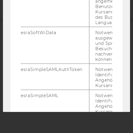
angemeldeten
Benutzers im
Kursanmeldung
des Business
Language Center
esraSoftWiData
Notwendig um
ACCREDITED BY:
ausgewählte Sp
und Sprachkurse
EQUIS
AACSB
Besuchers
nachverfolgen z
können.
esraSimpleSAMLAuthToken
Notwendig zur
Identifizierung 
Angehörige/r für
AMBA
Kursanmeldung.
esraSimpleSAML
Notwendig zur
Identifizierung 
Angehörige/r für
Kursanmeldung.
SimpleSAML
Notwendig zur
Identifizierung 
Angehörige/r für