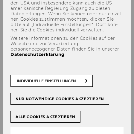
den USA und ins­be­son­de­re kann auch die US-​
amerikanische Re­gie­rung Zu­gang zu die­sen
Daten er­lan­gen. Wenn Sie kei­nen oder nur ein­zel­
nen Coo­kies zu­stim­men möch­ten, kli­cken Sie
bitte auf „In­di­vi­du­el­le Ein­stel­lun­gen“. Dort kön­
nen Sie die Coo­kies in­di­vi­du­ell ver­wal­ten.
Weitere Informationen zu den Cookies auf der
SBWL - Personalmanagement
Website und zur Verarbeitung
personenbezogener Daten finden Sie in unserer
Datenschutzerklärung
.
INDIVIDUELLE EINSTELLUNGEN
Einstieg/Aufnahmeverfahren
NUR NOTWENDIGE COOKIES AKZEPTIEREN
Aktuelle Lehrveranstaltungen
ALLE COOKIES AKZEPTIEREN