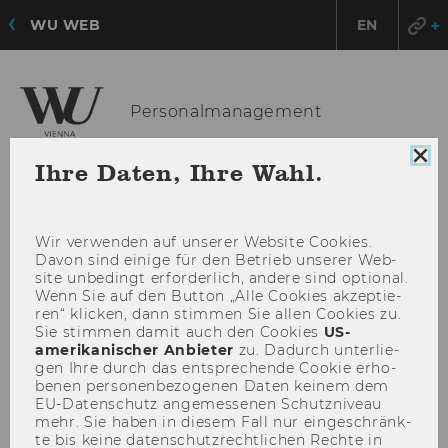
WU WEB
EN
Personalmanagement
Coo
Ihre Daten, Ihre Wahl.
Con
HAU
MENÜ
sch
ÖFF
Wir ver­wen­den auf un­se­rer Web­site Coo­kies.
Davon sind ei­ni­ge für den Be­trieb un­se­rer Web­
site un­be­dingt er­for­der­lich, an­de­re sind op­tio­nal.
Wenn Sie auf den But­ton „Alle Coo­kies ak­zep­tie­
ren“ kli­cken, dann stim­men Sie allen Coo­kies zu.
Sie stim­men damit auch den Coo­kies
US-​
amerikanischer An­bie­ter
zu. Da­durch un­ter­lie­
gen Ihre durch das ent­spre­chen­de Coo­kie er­ho­
be­nen per­so­nen­be­zo­ge­nen Daten kei­nem dem
EU-​Datenschutz an­ge­mes­se­nen Schutz­ni­veau
mehr. Sie haben in die­sem Fall nur ein­ge­schränk­
te bis keine da­ten­schutz­recht­li­chen Rech­te in