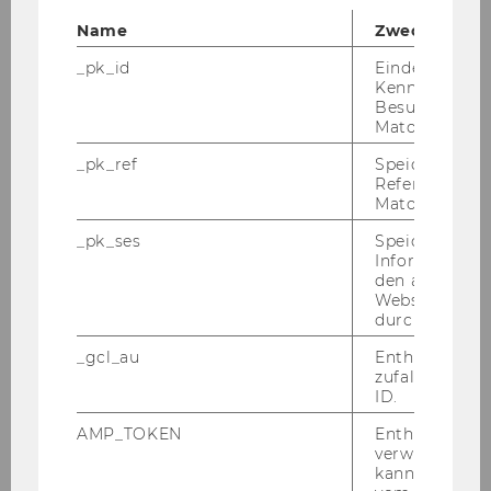
Name
Zweck
_pk_id
Eindeutige
Kennzeichnun
Besuchers du
Matomo.
_pk_ref
Speicherung 
Referrers dur
Matomo.
_pk_ses
Speicherung 
Informatione
Bich Diem Thy Nguyen
den aktuellen
Webseitenbe
Junior Researcherin
durch Matom
Aufgaben:
Arbeitsmarktintegration, Inklusion,
_gcl_au
Enthält eine
Kinder und Jugendliche
zufallsgenerie
ID.
bichdiemthy.nguyen@wu.ac.at
AMP_TOKEN
Enthält ein To
verwendet we
+43 1 31336 6677
kann, um eine