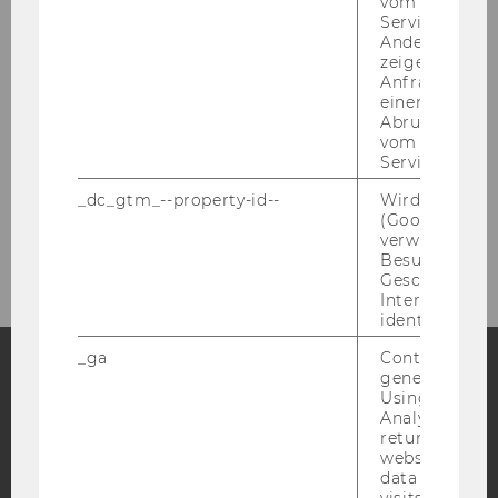
vom AMP-Clie
Service abzur
Andere mögli
zeigen Opt-ou
Anfrage im G
einen Fehler 
Abrufen einer
vom AMP Clie
Projekte
Service an.
_dc_gtm_--property-id--
Wird von Dou
(Google Tag 
2026
verwendet, u
Besucher nach
Geschlecht o
Interessen zu
identifizieren.
_ga
Contains a r
generated use
Using this ID
Facebook
Instagram
Blog
Analytics can
returning use
website and 
data from pre
YouTube
Newsletter
Bluesky
visits.