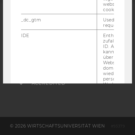
website read 
cookie.
ACCREDITED BY:
_dc_gtm
Used to throt
request rate.
EQUIS
AACSB
IDE
Enthält eine
zufallsgenerie
ID. Anhand di
kann Google 
über verschie
AMBA
Websites
domainübergr
wiedererkenn
personalisiert
Werbung auss
player
Dieses Cooki
speichert
nutzerspezifi
Einstellungen
ein eingebett
Vimeo-Video
© 2026 WIRTSCHAFTSUNIVERSITÄT WIEN
#93379
abgespielt wi
bedeutet, das