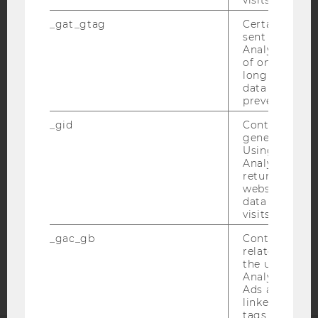
_gat_gtag
Certain data i
sent to Googl
Analytics a 
of once per m
long as it is s
IMPRESSUM
data transfers
prevented.
BARRIEREFREIHEITSERKLÄRUNG WEBSEITE
_gid
Contains a r
DATENSCHUTZERKLÄRUNG
generated use
DATENSCHUTZERKLÄRUNG SOCIAL MEDIA
Using this ID
Analytics can
DATENSCHUTZERKLÄRUNG
returning use
STUDIENBEWERBER*INNEN UND STUDIERENDE
website and 
data from pre
COOKIE EINSTELLUNGEN
visits.
_gac_gb
Contains cam
Barrierefreiheitserklärung
related infor
Webseite
the user. If G
Analytics and
Ads accounts 
linked, the co
tags on the G