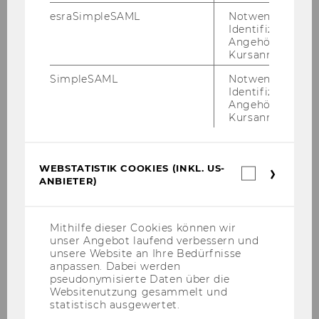
esraSimpleSAML
Notwendig zur
Identifizierung 
Christian Grünhaus
Angehörige/r für
Kursanmeldung.
(ehm. Schober) Wissenschaftlicher Leiter,
SimpleSAML
Notwendig zur
Senior Researcher
Identifizierung 
Aufgaben:
Arbeits- und
Angehörige/r für
Forschungsschwerpunkte: Evaluation, SROI-
Kursanmeldung.
Analysen, Finanzierung, Spendenverhalten,
Arbeitszufriedenheit und Motivation,
Altenpflege und –betreuung, Menschen mit
WEBSTATISTIK COOKIES (INKL. US-
Webstatis
ANBIETER)
Behinderung bzw. Barrierefreiheit
Cookies
(inkl.
US-
christian.gruenhaus@wu.ac.at
Anbieter)
Mithilfe dieser Cookies können wir
+43 1 31336 5888
unser Angebot laufend verbessern und
unsere Website an Ihre Bedürfnisse
anpassen. Dabei werden
pseudonymisierte Daten über die
Websitenutzung gesammelt und
statistisch ausgewertet.