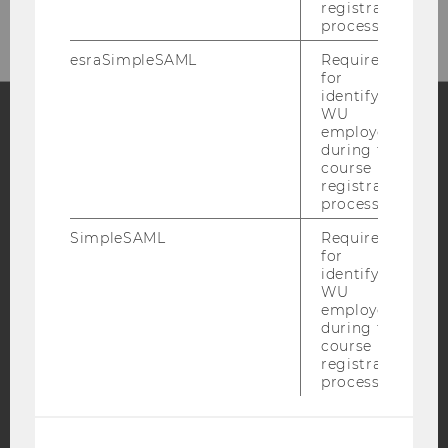
registration
process.
esraSimpleSAML
Required
for
identifying
WU
employees
during the
Facebook
Instagram
Blog
course
registration
process.
YouTube
Newsletter
Bluesky
SimpleSAML
Required
for
identifying
WU
employees
during the
course
IMPRINT
registration
process.
ACCESSABILITY STATEMENT
WEBSITE PRIVACY POLICY
DATA PROTECTION STATEMENT SOCIAL MEDIA