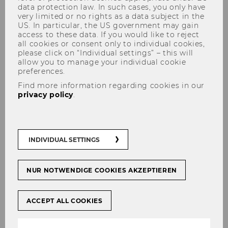
data protection law. In such cases, you only have
very limited or no rights as a data subject in the
US. In particular, the US government may gain
access to these data. If you would like to reject
all cookies or consent only to individual cookies,
please click on “Individual settings” – this will
allow you to manage your individual cookie
preferences.
Abschlusspräsentation Kurs V
Find more information regarding cookies in our
privacy policy
.
„Learning by Consulting“
(Bachelor: Spezielle
Marketing) mit SteadySteps -
INDIVIDUAL SETTINGS
Nachhaltigkeit
NUR NOTWENDIGE COOKIES AKZEPTIEREN
ACCEPT ALL COOKIES
SHARE
SHARE