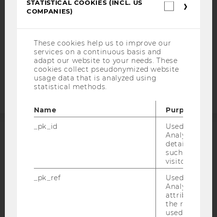
STATISTICAL COOKIES (INCL. US
Statistica
COMPANIES)
DATA PROTECTION STATEMENT APPLICANTS AND
cookies
(incl.
STUDENTS
US
COOKIE SETTINGS
Companie
These cookies help us to improve our
services on a continuous basis and
adapt our website to your needs. These
Accessability
cookies collect pseudonymized website
statement
usage data that is analyzed using
statistical methods.
Name
Purpose
_pk_id
Used by Mat
Analytics to s
ACCREDITED BY:
details about 
such as the u
EQUIS
AACSB
visitor ID.
_pk_ref
Used by Mat
Analytics to s
attribution i
the referrer in
used to visit 
AMBA