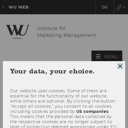
WU WEB
DE
Institute for
Marketing Management
OPE
MENU
MAI
Clo
Your data, your choice.
MEN
coo
con
Our website uses cookies. Some of them are
essential for the functionality of our website,
while others are optional. By clicking the button
“Accept all cookies,” you consent to all cookies,
including cookies provided by
US companies
.
This means that the personal data collected by
the respective cookies are no longer subject to
level of protection deemed appropriate under EU