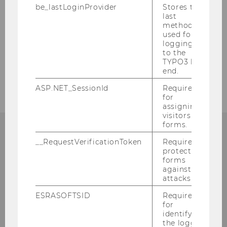
Handlungsempfehlungen.
be_lastLoginProvider
Stores the
last
method
used for
BACK TO OVERVIEW
logging in
to the
TYPO3 back
end.
ASP.NET_SessionId
Required
for
assigning
visitors to
forms.
__RequestVerificationToken
Required to
protect
Institute for Marketing
forms
against
Management
attacks.
ESRASOFTSID
Required
Building D2, Entrance A, 1st floor
for
Welthandelsplatz 1
identifying
1020
Vienna
the logged-