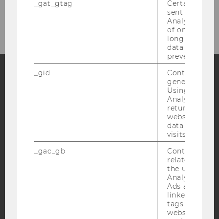
_gat_gtag
Certain data i
Links
sent to Googl
Analytics a 
of once per m
long as it is s
data transfers
prevented.
_gid
Contains a r
generated use
Facebook
Instagram
Blog
Using this ID
Analytics can
returning use
website and 
data from pre
YouTube
Newsletter
Bluesky
visits.
_gac_gb
Contains cam
related infor
the user. If G
Analytics and
Ads accounts 
IMPRESSUM
linked, the co
BARRIEREFREIHEITSERKLÄRUNG WEBSEITE
tags on the G
website read 
DATENSCHUTZERKLÄRUNG