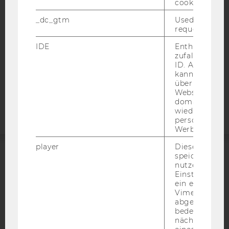
cookie.
DATENSCHUTZERKLÄRUNG SOCIAL MEDIA
_dc_gtm
Used to throt
DATENSCHUTZERKLÄRUNG
request rate.
STUDIENBEWERBER*INNEN UND STUDIERENDE
IDE
Enthält eine
COOKIE EINSTELLUNGEN
zufallsgenerie
ID. Anhand di
kann Google 
Barrierefreiheitserklärung
über verschie
Webseite
Websites
domainübergr
wiedererkenn
personalisiert
Werbung auss
player
Dieses Cooki
speichert
ACCREDITED BY:
nutzerspezifi
Einstellungen
ein eingebett
EQUIS
AACSB
Vimeo-Video
abgespielt wi
bedeutet, das
nächsten Ans