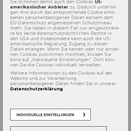
Sie stim­men damit auch den Coo­kies
US-​
amerikanischer An­bie­ter
zu. Da­durch un­ter­lie­
gen Ihre durch das ent­spre­chen­de Coo­kie er­ho­
be­nen per­so­nen­be­zo­ge­nen Daten kei­nem dem
EU-​Datenschutz an­ge­mes­se­nen Schutz­ni­veau
Lehre am EIR
mehr. Sie haben in die­sem Fall nur ein­ge­schränk­
te bis keine da­ten­schutz­recht­li­chen Rech­te in
den USA und ins­be­son­de­re kann auch die US-​
amerikanische Re­gie­rung Zu­gang zu die­sen
Daten er­lan­gen. Wenn Sie kei­nen oder nur ein­zel­
nen Coo­kies zu­stim­men möch­ten, kli­cken Sie
bitte auf „In­di­vi­du­el­le Ein­stel­lun­gen“. Dort kön­
nen Sie die Coo­kies in­di­vi­du­ell ver­wal­ten.
Weitere Informationen zu den Cookies auf der
Website und zur Verarbeitung
personenbezogener Daten finden Sie in unserer
Datenschutzerklärung
.
INDIVIDUELLE EINSTELLUNGEN
Lehr­ver­an­stal­tun­gen