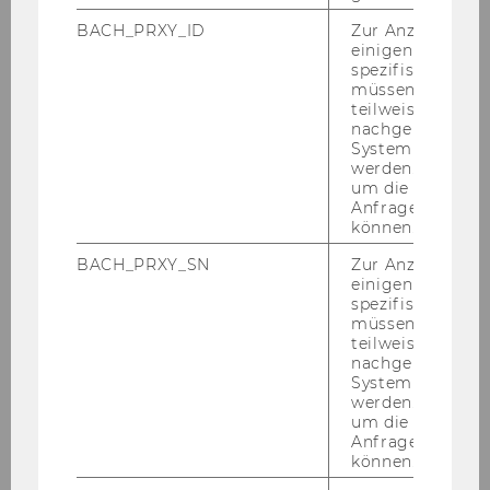
tio­nales Recht
BACH_PRXY_ID
Zur Anzeige von
einigen WU-
spezifischen Inh
müssen Informa
teilweise von
nachgelagerten
System abgefra
werden. Notwen
um die Antwort 
Anfrage zuordne
können.
BACH_PRXY_SN
Zur Anzeige von
einigen WU-
spezifischen Inh
Dok­to­rats­stu­di­um Wirt­schafts­
müssen Informa
teilweise von
recht
nachgelagerten
System abgefra
werden. Notwen
um die Antwort 
Anfrage zuordne
können.