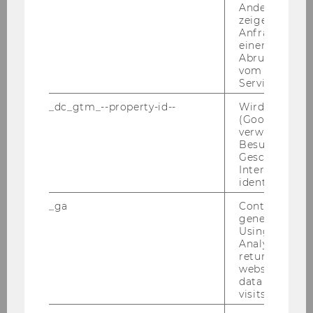
Andere mögli
zeigen Opt-ou
Anfrage im G
Lehrveranstaltungen
einen Fehler 
Abrufen einer
Abschlussarbeiten
vom AMP Clie
Service an.
Doktoratsstudium Wirtschaftsrecht
_dc_gtm_--property-id--
Wird von Dou
(Google Tag 
Fachprüfungen Bachelor Wirtschaftsrecht
verwendet, u
Besucher nach
Geschlecht o
Wahlfach Europäisches Wirtschaftsrecht /
Interessen zu
Spezialisierung "Europäisches und
identifizieren.
Internationales Wirtschaftsrecht"
_ga
Contains a r
Moot Courts
generated use
Using this ID
Analytics can
Weiterführende Informationen
returning use
website and 
data from pre
Forschung
visits.