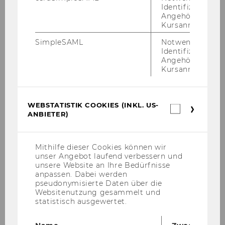
Identifizierung 
Angehörige/r für
Kursanmeldung.
Moot Courts
SimpleSAML
Notwendig zur
Identifizierung 
In­for­ma­tio­nen zu Moot Courts, die vom
Angehörige/r für
Kursanmeldung.
EIR un­ter­stützt und ge­för­dert wer­den.
WEBSTATISTIK COOKIES (INKL. US-
Webstatis
ANBIETER)
Cookies
(inkl.
US-
Anbieter)
Mithilfe dieser Cookies können wir
unser Angebot laufend verbessern und
unsere Website an Ihre Bedürfnisse
anpassen. Dabei werden
pseudonymisierte Daten über die
Websitenutzung gesammelt und
statistisch ausgewertet.
Wei­ter­füh­ren­de In­for­ma­tio­nen zu