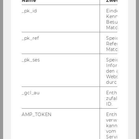
Name
Zweck
Prak­ti­ka
_pk_id
Eindeutige
Som­mer­hoch­schul­kur­sen
Kennzeichnun
Besuchers du
For­schungs­prei­sen
Matomo.
etc.
_pk_ref
Speicherung 
Referrers dur
Matomo.
_pk_ses
Speicherung 
Informatione
den aktuellen
Webseitenbe
Europarecht und Internationales Recht
durch Matom
_gcl_au
Enthält eine
zufallsgenerie
ID.
Über uns
AMP_TOKEN
Enthält ein To
News & Events
verwendet we
kann, um eine
vom AMP-Clie
Studium & Lehre
Service abzur