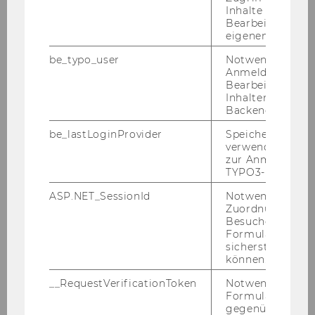
News & Events
Inhalte oder zur
Bearbeitung des
eigenen Profils.
Studium & Lehre
be_typo_user
Notwendig für d
Anmeldung und
Bearbeitung von
Lehrveranstaltungen
Inhalten im TYP
Backend.
Abschlussarbeiten
be_lastLoginProvider
Speichert die zul
verwendete Met
Doktoratsstudium Wirtschaftsrecht
zur Anmeldung f
TYPO3-Backend.
Fachprüfungen Bachelor Wirtschaftsrecht
ASP.NET_SessionId
Notwendig, um 
Zuordnung von
Wahlfach Europäisches Wirtschaftsrecht /
Besucher zu
Spezialisierung "Europäisches und
Formulareingab
Internationales Wirtschaftsrecht"
sicherstellen zu
können.
Moot Courts
__RequestVerificationToken
Notwendig, um 
Formulareingab
Weiterführende Informationen
gegenüber Angri