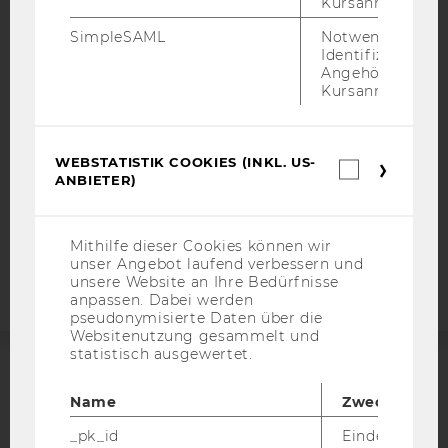
Kursanmeldung.
IMPRESSUM
BARRIEREFREIHEITSERKLÄRUNG WEBSEITE
SimpleSAML
Notwendig zur
Identifizierung 
DATENSCHUTZERKLÄRUNG
Angehörige/r für
Kursanmeldung.
DATENSCHUTZERKLÄRUNG SOCIAL MEDIA
DATENSCHUTZERKLÄRUNG
STUDIENBEWERBER*INNEN UND STUDIERENDE
WEBSTATISTIK COOKIES (INKL. US-
Webstatis
COOKIE EINSTELLUNGEN
ANBIETER)
Cookies
(inkl.
US-
Barrierefreiheitserklärung
Anbieter)
Mithilfe dieser Cookies können wir
Webseite
unser Angebot laufend verbessern und
unsere Website an Ihre Bedürfnisse
anpassen. Dabei werden
pseudonymisierte Daten über die
Websitenutzung gesammelt und
statistisch ausgewertet.
ACCREDITED BY:
Name
Zweck
EQUIS
AACSB
_pk_id
Eindeutige