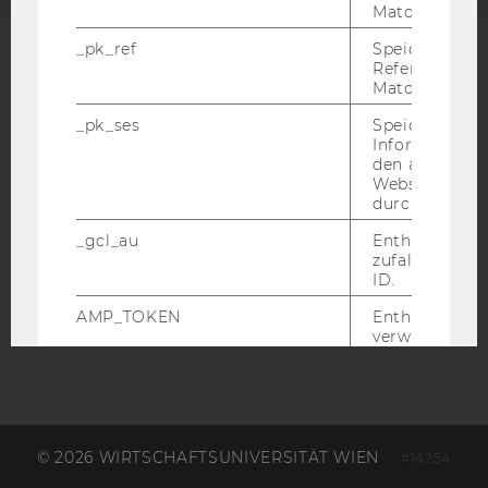
Matomo.
_pk_ref
Speicherung 
ACCREDITED BY:
Referrers dur
Matomo.
EQUIS
AACSB
_pk_ses
Speicherung 
Informatione
den aktuellen
Webseitenbe
durch Matom
AMBA
_gcl_au
Enthält eine
zufallsgenerie
ID.
AMP_TOKEN
Enthält ein To
verwendet we
kann, um eine
vom AMP-Clie
Service abzur
Andere mögli
zeigen Opt-ou
Anfrage im G
© 2026 WIRTSCHAFTSUNIVERSITÄT WIEN
#14254
einen Fehler 