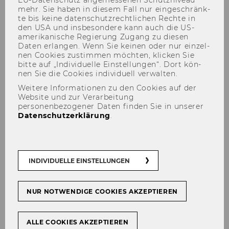
mehr. Sie haben in die­sem Fall nur ein­ge­schränk­
te bis keine da­ten­schutz­recht­li­chen Rech­te in
den USA und ins­be­son­de­re kann auch die US-​
amerikanische Re­gie­rung Zu­gang zu die­sen
Daten er­lan­gen. Wenn Sie kei­nen oder nur ein­zel­
nen Coo­kies zu­stim­men möch­ten, kli­cken Sie
bitte auf „In­di­vi­du­el­le Ein­stel­lun­gen“. Dort kön­
Kurs 2: Logistikmanagement
nen Sie die Coo­kies in­di­vi­du­ell ver­wal­ten.
Weitere Informationen zu den Cookies auf der
Website und zur Verarbeitung
personenbezogener Daten finden Sie in unserer
Datenschutzerklärung
.
Kurs 2 Bachelor-​Studium
(Pflicht­mo­dul)
INDIVIDUELLE EINSTELLUNGEN
Allgemeines
NUR NOTWENDIGE COOKIES AKZEPTIEREN
Die aktuellen Termine
ALLE COOKIES AKZEPTIEREN
entnehmen Sie bitte dem