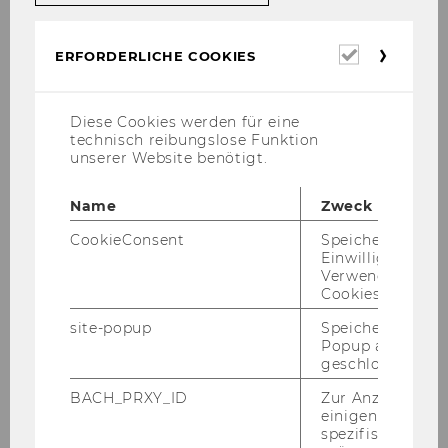
VVZ.
Alle kursbezogenen
Erforderl
ERFORDERLICHE COOKIES
Unterlagen und aktuellen
Cookies
Informationen finden Sie
auf
Canvas
.
Diese Cookies werden für eine
technisch reibungslose Funktion
unserer Website benötigt.
Name
Zweck
CookieConsent
Speichert Ihre
Einwilligung zur
Verwendung vo
Cookies.
site-popup
Speichert ob ein
Popup ausgefüll
Spezialisierungen
geschlossen wur
BACH_PRXY_ID
Zur Anzeige von
einigen WU-
Spezialisierung Transportwirtschaft und
spezifischen Inh
Logistik