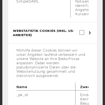
SimpleSAML
Notwendig zur
Identifizierung 
Angehörige/r für
Kursanmeldung.
IMPRESSUM
WEBSTATISTIK COOKIES (INKL. US-
Webstatis
BARRIEREFREIHEITSERKLÄRUNG WEBSEITE
ANBIETER)
Cookies
(inkl.
DATENSCHUTZERKLÄRUNG
US-
Anbieter)
DATENSCHUTZERKLÄRUNG SOCIAL MEDIA
Mithilfe dieser Cookies können wir
unser Angebot laufend verbessern und
DATENSCHUTZERKLÄRUNG
unsere Website an Ihre Bedürfnisse
STUDIENBEWERBER*INNEN UND STUDIERENDE
anpassen. Dabei werden
pseudonymisierte Daten über die
COOKIE EINSTELLUNGEN
Websitenutzung gesammelt und
statistisch ausgewertet.
Barrierefreiheitserklärung
Webseite
Name
Zweck
_pk_id
Eindeutige
Kennzeichnun
Besuchers du