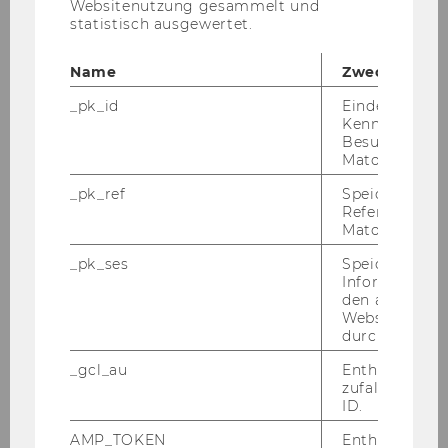
Websitenutzung gesammelt und
statistisch ausgewertet.
Name
Zweck
_pk_id
Eindeutige
ffe_programm_25.pdf
Kennzeichnun
Besuchers du
Matomo.
DOWNLOAD
_pk_ref
Speicherung 
(
PDF
, 2.97 MB)
Referrers dur
Matomo.
_pk_ses
Speicherung 
Informatione
den aktuellen
Webseitenbe
durch Matom
_gcl_au
Enthält eine
zufallsgenerie
ID.
AMP_TOKEN
Enthält ein To