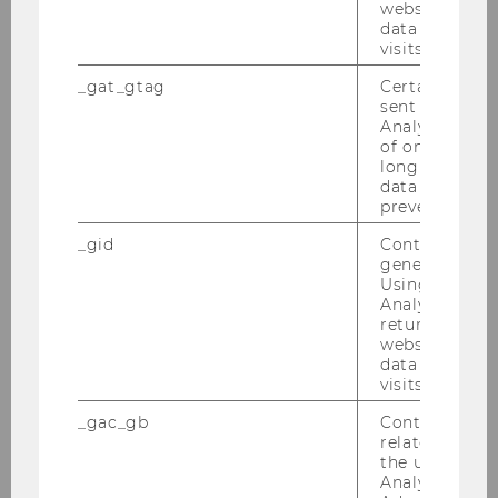
website and 
data from pre
visits.
_gat_gtag
Certain data i
sent to Googl
Analytics a 
of once per m
long as it is s
data transfers
prevented.
_gid
Contains a r
generated use
Using this ID
Analytics can
returning use
website and 
data from pre
visits.
_gac_gb
Contains cam
related infor
the user. If G
Analytics and
VW-Zentrum für Studierende