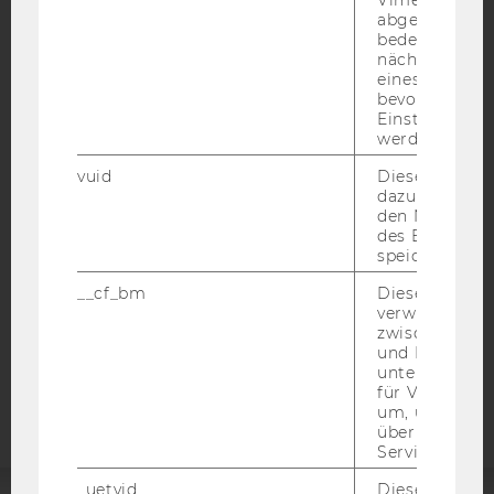
abgespielt wi
bedeutet, das
nächsten Ans
eines Vimeo-V
bevorzugten
IMPRESSUM
Einstellungen
werden.
BARRIEREFREIHEITSERKLÄRUNG WEBSEITE
DATENSCHUTZERKLÄRUNG
vuid
Dieser Cookie
dazu eingeset
DATENSCHUTZERKLÄRUNG SOCIAL MEDIA
den Nutzungs
des Benutzers
DATENSCHUTZERKLÄRUNG
speichern.
STUDIENBEWERBER*INNEN UND STUDIERENDE
__cf_bm
Dieses Cookie
COOKIE EINSTELLUNGEN
verwendet, u
zwischen Men
Barrierefreiheitserklärung
und Bots zu
unterscheiden.
Webseite
für Vimeo no
um, um gülti
über die Nutz
Service zu s
_uetvid
Dieses Cookie