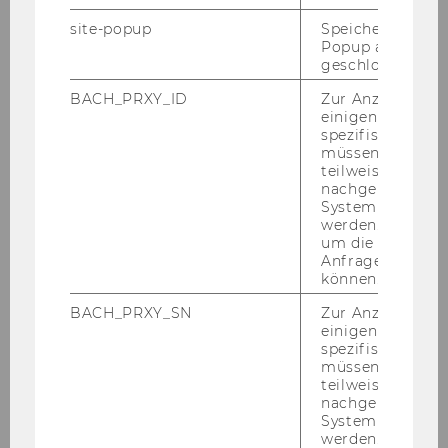
site-popup
Speichert ob ein
Popup ausgefüll
geschlossen wur
BACH_PRXY_ID
Zur Anzeige von
einigen WU-
spezifischen Inh
müssen Informa
teilweise von
nachgelagerten
System abgefra
werden. Notwen
Fotos
um die Antwort 
Anfrage zuordne
können.
BACH_PRXY_SN
Zur Anzeige von
einigen WU-
spezifischen Inh
müssen Informa
teilweise von
nachgelagerten
System abgefra
werden. Notwen