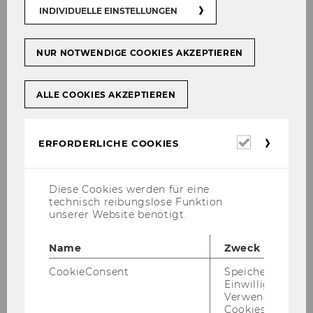
INDIVIDUELLE EINSTELLUNGEN
Mehr Ein­drü­cke sowie das Pro­gramm der Kon­
fe­renz fin­det ihr unten.
NUR NOTWENDIGE COOKIES AKZEPTIEREN
Pro­gramm und Track­ein­tei­lung
ALLE COOKIES AKZEPTIEREN
Erforderl
ERFORDERLICHE COOKIES
Cookies
Diese Cookies werden für eine
technisch reibungslose Funktion
unserer Website benötigt.
Name
Zweck
CookieConsent
Speichert Ihre
Einwilligung zur
Verwendung vo
Cookies.