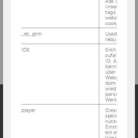
Ads accounts 
linked, the co
tags on the G
website read 
Economic Development Days
cookie.
_dc_gtm
Used to throt
Forum for Future Economists 2026
request rate.
IDE
Enthält eine
Past Events Forum for Future Economists
zufallsgenerie
ID. Anhand di
kann Google 
über verschie
Websites
domainübergr
wiedererkenn
personalisiert
Werbung auss
Facebook
Instagram
Blog
player
Dieses Cooki
speichert
nutzerspezifi
Einstellungen
YouTube
Newsletter
Bluesky
ein eingebett
Vimeo-Video