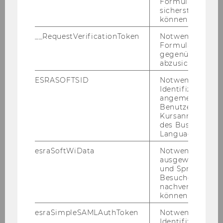
Formulareingab
sicherstellen zu
können.
__RequestVerificationToken
Notwendig, um 
Formulareingab
gegenüber Angri
abzusichern.
ESRASOFTSID
Notwendig zur
Identifizierung 
angemeldeten
Benutzers im
Kursanmeldung
des Business
Language Center
esraSoftWiData
Notwendig um
Das war die FFE-​Konferenz
ausgewählte Sp
und Sprachkurse
2025
Besuchers
nachverfolgen z
können.
Am 27. und 28. März 2025 fand das Forum for
Fu­ture Eco­no­mists erst­mals an der WU Wien
esraSimpleSAMLAuthToken
Notwendig zur
statt. Unter dem Motto
„25 Jahre bis 2050:
Identifizierung 