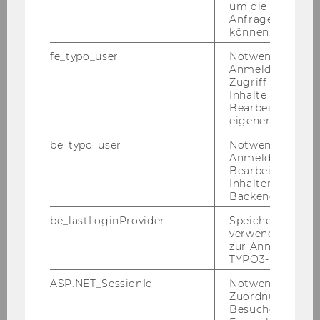
um die Antwort 
Anfrage zuordne
können.
fe_typo_user
Notwendig für d
Anmeldung und
Zugriff auf gesc
Inhalte oder zur
Bearbeitung des
eigenen Profils.
be_typo_user
Notwendig für d
Anmeldung und
Bearbeitung von
Inhalten im TYP
Backend.
be_lastLoginProvider
Speichert die zul
verwendete Met
zur Anmeldung f
TYPO3-Backend.
ASP.NET_SessionId
Notwendig, um 
Zuordnung von
Besucher zu