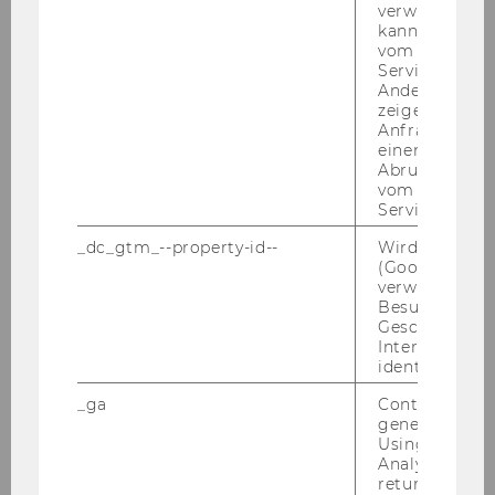
verwendet we
kann, um eine
vom AMP-Clie
Service abzur
Andere mögli
zeigen Opt-ou
Trackeinteilungen_25.pdf
Anfrage im G
einen Fehler 
Abrufen einer
vom AMP Clie
DOWNLOAD
Service an.
(
PDF
, 0.99 MB)
_dc_gtm_--property-id--
Wird von Dou
(Google Tag 
verwendet, u
Besucher nach
Geschlecht o
Interessen zu
Fotos
identifizieren.
_ga
Contains a r
generated use
Using this ID
Analytics can
returning use