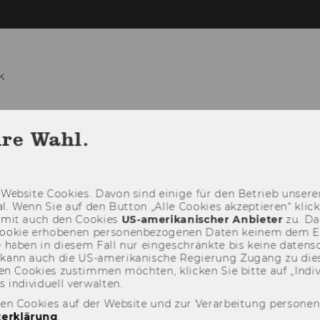
k
LEHRE
FORSCHUNG
NEWS
V
hre Wahl.
Web­site Coo­kies. Davon sind ei­ni­ge für den Be­trieb un­se­rer
­nal. Wenn Sie auf den But­ton „Alle Coo­kies ak­zep­tie­ren“ kli
damit auch den Coo­kies
US-​amerikanischer An­bie­ter
zu. Da­
oo­kie er­ho­be­nen per­so­nen­be­zo­ge­nen Daten kei­nem dem 
haben in die­sem Fall nur ein­ge­schränk­te bis keine da­ten­sc
e kann auch die US-​amerikanische Re­gie­rung Zu­gang zu die
n Coo­kies zu­stim­men möch­ten, kli­cken Sie bitte auf „In­di­vi­d
n­di­vi­du­ell ver­wal­ten.
den Cookies auf der Website und zur Verarbeitung persone
erklärung
.