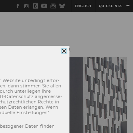
Facebook
Instagram
WU
YouTube
Newsletter
Bluesky
ENGLISH
QUICKLINKS
Blog
ERANSTALTUNGEN
Cookie
Consent
schließen
 Web­site un­be­dingt er­for­
­cken, dann stim­men Sie allen
durch un­ter­lie­gen Ihre
EU-​Datenschutz an­ge­mes­se­
hutz­recht­li­chen Rech­te in
­sen Daten er­lan­gen. Wenn
u­el­le Ein­stel­lun­gen“.
nbezogener Daten finden