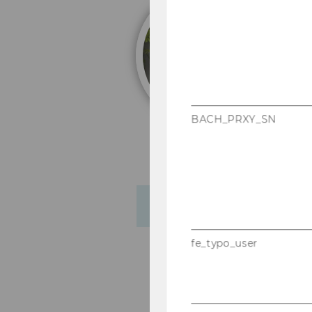
J
BACH_PRXY_SN
Research Interests & CV
fe_typo_user