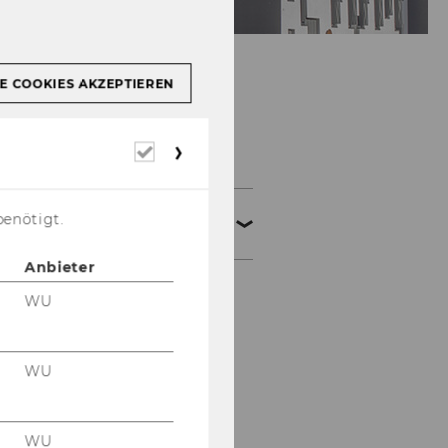
E COOKIES AKZEPTIEREN
Mitarbeiter/innen
Erforderliche
Cookies
Wissenschaftliche
benötigt.
Mitarbeiter/innen
Anbieter
Aleksandar Arandjelovic
WU
Robert Bajons
WU
Andreas Celary
Paul Eisenberg
WU