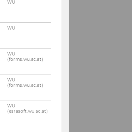
WU
Ivana Ljubic
Gertraud Malsiner-Walli
WU
Tomas Masak
Lorenz Matz
WU
Nurtai Meimanjan
(forms.wu.ac.at)
Michael Mühlebach
WU
Karina Pekarek-Kostka
(forms.wu.ac.at)
Luis Diego Peña Monge
WU
David Preinerstorfer
(esrasoft.wu.ac.at)
Luna Rigby