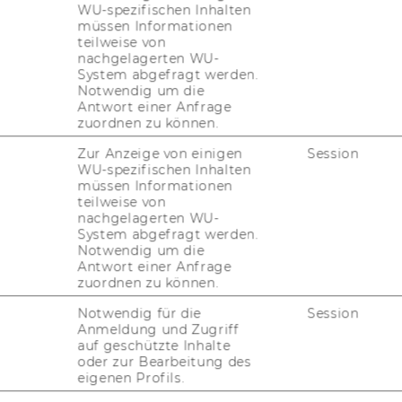
WU-spezifischen Inhalten
ana Hlavinova, Ph.D.
müssen Informationen
teilweise von
nachgelagerten WU-
jana.hlavinova@wu.ac.at
System abgefragt werden.
Notwendig um die
Antwort einer Anfrage
zuordnen zu können.
Zur Anzeige von einigen
Session
WU-spezifischen Inhalten
müssen Informationen
teilweise von
nachgelagerten WU-
System abgefragt werden.
Notwendig um die
Publications
Teaching
Antwort einer Anfrage
zuordnen zu können.
Notwendig für die
Session
Anmeldung und Zugriff
auf geschützte Inhalte
oder zur Bearbeitung des
eigenen Profils.