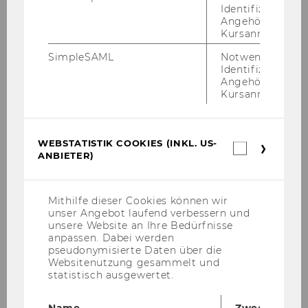
Luna Rigby
Identifizierung 
Angehörige/r für
Kursanmeldung.
Birgit Rudloff
SimpleSAML
Notwendig zur
Lukas Sablica
Identifizierung 
Angehörige/r für
Kursanmeldung.
Eric Schauer
Theresa Traxler
WEBSTATISTIK COOKIES (INKL. US-
Webstatis
ANBIETER)
Alonso Zuniga Irigoin
Cookies
(inkl.
US-
Anbieter)
Mithilfe dieser Cookies können wir
Projektmitarbeiter/innen
unser Angebot laufend verbessern und
unsere Website an Ihre Bedürfnisse
Lektor/inn/en
anpassen. Dabei werden
pseudonymisierte Daten über die
Websitenutzung gesammelt und
Emeriti and retired Professors
statistisch ausgewertet.
Gastforscher/inn/en
Name
Zweck