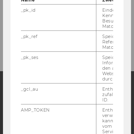
_pk_id
Eindeutige
Studienassistent/innen
Kennzeichnun
Besuchers du
Matomo.
Systemadministrator/in
_pk_ref
Speicherung 
Referrers dur
Departmentadministration
Matomo.
_pk_ses
Speicherung 
Informatione
den aktuellen
Webseitenbe
durch Matom
_gcl_au
Enthält eine
Facebook
Instagram
Blog
zufallsgenerie
ID.
AMP_TOKEN
Enthält ein To
verwendet we
YouTube
Newsletter
Bluesky
kann, um eine
vom AMP-Clie
Service abzur