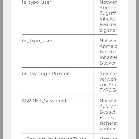
fe_typo_user
Notwendig für d
Anmeldung und
Paul Eisenberg
Zugriff auf gesc
Inhalte oder zur
Zehra Eksi-Altay
Bearbeitung des
eigenen Profils.
Rüdiger Frey
be_typo_user
Notwendig für d
Anmeldung und
Bettina Grün
Bearbeitung von
Inhalten im TYP
Niklas Hey
Backend.
be_lastLoginProvider
Speichert die zul
David Hirnschall
verwendete Met
zur Anmeldung f
Jana Hlavinová
TYPO3-Backend.
ASP.NET_SessionId
Notwendig, um 
Kurt Hornik
Zuordnung von
Besucher zu
Peter Knaus
Formulareingab
sicherstellen zu
können.
Lucas Kook