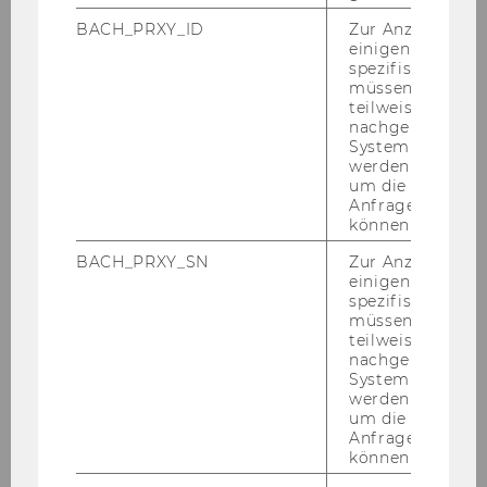
Publications
BACH_PRXY_ID
Zur Anzeige von
einigen WU-
spezifischen Inh
Teaching
müssen Informa
teilweise von
nachgelagerten
System abgefra
werden. Notwen
um die Antwort 
Anfrage zuordne
Mitarbeiter/innen
können.
BACH_PRXY_SN
Zur Anzeige von
einigen WU-
spezifischen Inh
Wissenschaftliche Mitarbeiter/innen
müssen Informa
teilweise von
nachgelagerten
Aleksandar Arandjelovic
System abgefra
werden. Notwen
um die Antwort 
Robert Bajons
Anfrage zuordne
können.
Andreas Celary