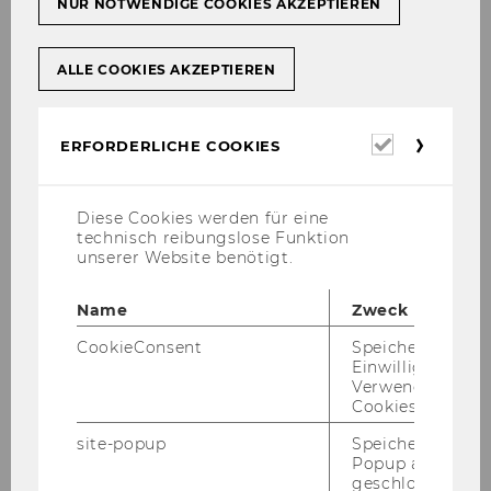
NUR NOTWENDIGE COOKIES AKZEPTIEREN
ALLE COOKIES AKZEPTIEREN
Erforderl
ERFORDERLICHE COOKIES
Cookies
Lukas Sablica, Ph.D.
Diese Cookies werden für eine
technisch reibungslose Funktion
unserer Website benötigt.
lukas.sablica@wu.ac.at
Name
Zweck
CookieConsent
Speichert Ihre
Einwilligung zur
Office hours:
by appointment
Verwendung vo
Cookies.
site-popup
Speichert ob ein
Research Interests & CV
Popup ausgefüll
geschlossen wur