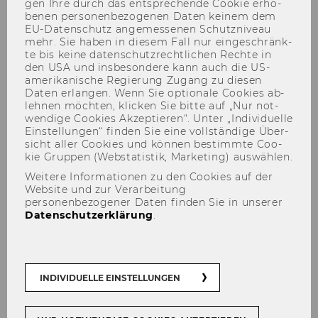
gen Ihre durch das ent­spre­chen­de Coo­kie er­ho­
be­nen per­so­nen­be­zo­ge­nen Daten kei­nem dem
EU-​Datenschutz an­ge­mes­se­nen Schutz­ni­veau
mehr. Sie haben in die­sem Fall nur ein­ge­schränk­
te bis keine da­ten­schutz­recht­li­chen Rech­te in
den USA und ins­be­son­de­re kann auch die US-​
amerikanische Re­gie­rung Zu­gang zu die­sen
Daten er­lan­gen. Wenn Sie op­tio­na­le Coo­kies ab­
Lukas Sablica
leh­nen möch­ten, kli­cken Sie bitte auf „Nur not­
wen­di­ge Coo­kies Ak­zep­tie­ren“. Unter „In­di­vi­du­el­le
Ein­stel­lun­gen“ fin­den Sie eine voll­stän­di­ge Über­
sicht aller Coo­kies und kön­nen be­stimm­te Coo­
kie Grup­pen (Web­sta­tis­tik, Mar­ke­ting) aus­wäh­len.
Weitere Informationen zu den Cookies auf der
Website und zur Verarbeitung
Der Inhalt dieser Seite ist aktuell nur auf
personenbezogener Daten finden Sie in unserer
Englisch verfügbar.
Datenschutzerklärung
.
INDIVIDUELLE EINSTELLUNGEN