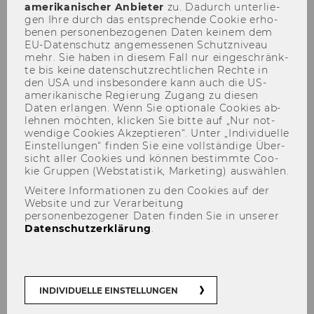
amerikanischer An­bie­ter
zu. Da­durch un­ter­lie­
gen Ihre durch das ent­spre­chen­de Coo­kie er­ho­
be­nen per­so­nen­be­zo­ge­nen Daten kei­nem dem
EU-​Datenschutz an­ge­mes­se­nen Schutz­ni­veau
mehr. Sie haben in die­sem Fall nur ein­ge­schränk­
te bis keine da­ten­schutz­recht­li­chen Rech­te in
den USA und ins­be­son­de­re kann auch die US-​
amerikanische Re­gie­rung Zu­gang zu die­sen
Kurt Hornik
Daten er­lan­gen. Wenn Sie op­tio­na­le Coo­kies ab­
leh­nen möch­ten, kli­cken Sie bitte auf „Nur not­
wen­di­ge Coo­kies Ak­zep­tie­ren“. Unter „In­di­vi­du­el­le
Ein­stel­lun­gen“ fin­den Sie eine voll­stän­di­ge Über­
sicht aller Coo­kies und kön­nen be­stimm­te Coo­
kie Grup­pen (Web­sta­tis­tik, Mar­ke­ting) aus­wäh­len.
Weitere Informationen zu den Cookies auf der
Der Inhalt dieser Seite ist aktuell nur auf
Website und zur Verarbeitung
Englisch verfügbar.
personenbezogener Daten finden Sie in unserer
Datenschutzerklärung
.
INDIVIDUELLE EINSTELLUNGEN