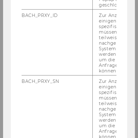
geschlossen wur
Department Chair —
Department of Finance,
Accounting and Statistics
BACH_PRXY_ID
Zur Anzeige von
einigen WU-
spezifischen Inh
Research Interests & CV
müssen Informa
teilweise von
Publications
nachgelagerten
System abgefra
werden. Notwen
Teaching
um die Antwort 
Anfrage zuordne
Personal website
können.
BACH_PRXY_SN
Zur Anzeige von
einigen WU-
spezifischen Inh
Emphasis in Research
müssen Informa
teilweise von
nachgelagerten
computer software
System abgefra
werden. Notwen
applied mathematics
um die Antwort 
Anfrage zuordne
mathematical statistics
können.