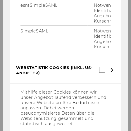
esraSimpleSAML
Notwendig zur
Josef Leydold
Identifizierung 
Angehörige/r für
Kursanmeldung.
Ivana Ljubic
SimpleSAML
Notwendig zur
Gertraud Malsiner-Walli
Identifizierung 
Angehörige/r für
Kursanmeldung.
Tomas Masak
Lorenz Matz
WEBSTATISTIK COOKIES (INKL. US-
Webstatis
ANBIETER)
Nurtai Meimanjan
Cookies
(inkl.
US-
Michael Mühlebach
Anbieter)
Mithilfe dieser Cookies können wir
unser Angebot laufend verbessern und
Karina Pekarek-Kostka
unsere Website an Ihre Bedürfnisse
anpassen. Dabei werden
Luis Diego Peña Monge
pseudonymisierte Daten über die
Websitenutzung gesammelt und
statistisch ausgewertet.
David Preinerstorfer