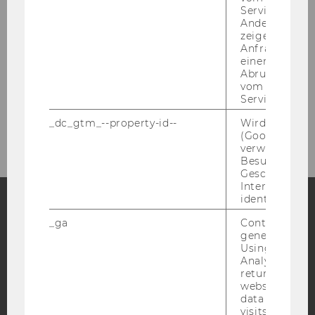
Gastforscher/inn/en
Service abzur
Andere mögli
zeigen Opt-ou
Studienassistent/innen
Anfrage im G
einen Fehler 
Abrufen einer
Systemadministrator/in
vom AMP Clie
Service an.
Departmentadministration
_dc_gtm_--property-id--
Wird von Dou
(Google Tag 
verwendet, u
Besucher nach
Geschlecht o
Interessen zu
identifizieren.
_ga
Contains a r
Facebook
Instagram
Blog
generated use
Using this ID
Analytics can
returning use
YouTube
Newsletter
Bluesky
website and 
data from pre
visits.