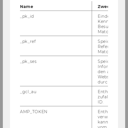
Name
Zweck
Luna Rigby
_pk_id
Eindeutige
Birgit Rudloff
Kennzeichnun
Besuchers du
Matomo.
Lukas Sablica
_pk_ref
Speicherung 
Eric Schauer
Referrers dur
Matomo.
Theresa Traxler
_pk_ses
Speicherung 
Informatione
Alonso Zuniga Irigoin
den aktuellen
Webseitenbe
durch Matom
Projektmitarbeiter/innen
_gcl_au
Enthält eine
zufallsgenerie
ID.
Lektor/inn/en
AMP_TOKEN
Enthält ein To
Emeriti and retired Professors
verwendet we
kann, um eine
vom AMP-Clie