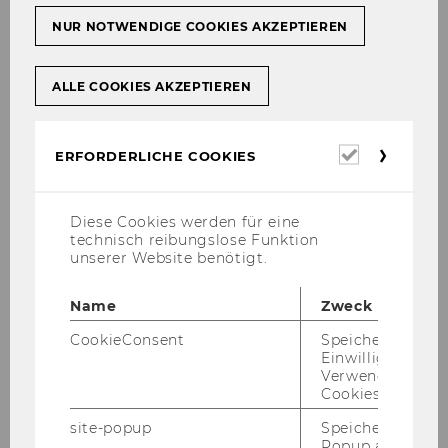
NUR NOTWENDIGE COOKIES AKZEPTIEREN
ALLE COOKIES AKZEPTIEREN
Erforderl
ERFORDERLICHE COOKIES
Cookies
Univ.Prof.Dipl.-Ing.Dr.techn. Kurt
Diese Cookies werden für eine
Hornik
technisch reibungslose Funktion
unserer Website benötigt.
kurt.hornik@wu.ac.at
Name
Zweck
CookieConsent
Speichert Ihre
Einwilligung zur
Verwendung vo
Office hours:
by appointment
Cookies.
Assistant:
Claudia Hoffmann
site-popup
Speichert ob ein
Popup ausgefüll