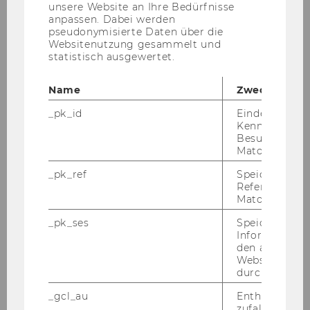
unsere Website an Ihre Bedürfnisse
demokratischen Gesellschaft
anpassen. Dabei werden
pseudonymisierte Daten über die
Websitenutzung gesammelt und
Amtshaftung, Künstliche
statistisch ausgewertet.
Intelligenz und die DSGVO -
Haftungsalternativen, Beweislast
Name
Zweck
und Konkurrenz von Ansprüchen
_pk_id
Eindeutige
Kennzeichnun
Die automatisierte Verarbeitung
Besuchers du
personenbezogener Daten und
Matomo.
ihre Grenzen bei sehr großen
_pk_ref
Speicherung 
Onlineplattformen ("VLOPs")
Referrers dur
Matomo.
Daten und Entwicklung von KI-
_pk_ses
Speicherung 
Systemen
Informatione
den aktuellen
Die Grundrechtsbindung von
Webseitenbe
durch Matom
VLOPs
_gcl_au
Enthält eine
Digitale Tools zur Privatisierung
zufallsgenerie