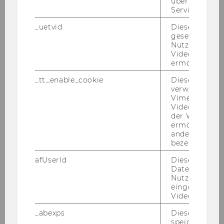
über die Nutz
Service zu s
Überblick
_uetvid
Dieses Cookie
gesetzt, um d
Legal Tech Certificate Program
Nutzung des 
Videoplayers 
Fachseminar "Legal Tech"
ermöglichen
_tt_enable_cookie
Dieses Cookie
Qualifikationsarbeiten
verwendet, u
Vimeo-
WU LTC Alumni Club
Videoeinbett
der WU-Websi
ermöglichen 
andere nicht 
Team
bezeichnete 
afUserId
Dieses Cooki
Kontakt
Daten von
Nutzer*innen,
eingebettete
Videos intera
_abexps
Dieses Cooki
speichert get