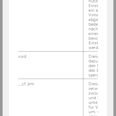
Die Regulierung von Hass im
nutzerspezifi
Einstellungen
Netz im Spannungsfeld zur
ein eingebett
Freiheit der Meinungsäußerung
Vimeo-Video
abgespielt wi
bedeutet, das
nächsten Ans
eines Vimeo-V
bevorzugten
Einstellungen
werden.
WU Legal Tech Center
vuid
Dieser Cookie
dazu eingeset
den Nutzungs
Aktuelles
des Benutzers
speichern.
Events
__cf_bm
Dieses Cookie
verwendet, u
zwischen Men
Forschung
und Bots zu
unterscheiden.
für Vimeo no
School of Legal Tech
um, um gülti