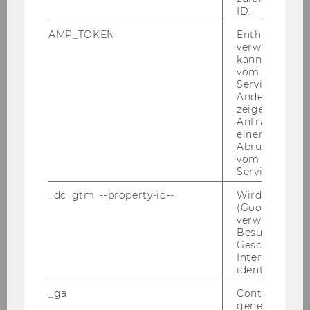
ID.
der Rechtsdurchsetzung:
Herausforderungen und
AMP_TOKEN
Enthält ein To
Auswirkungen eines "Optional"
verwendet we
kann, um eine
Private Enforcement Tools
vom AMP-Clie
Service abzur
Kryptowerte und
Andere mögli
zeigen Opt-ou
Finanzinstrumente - Abgrenzung
Anfrage im G
und Rechtsfolgen
einen Fehler 
Abrufen einer
vom AMP Clie
Marktmissbrauch bei
Service an.
Kryptowerten - Eine Analyse des
Marktmissbrauchsrechts der
_dc_gtm_--property-id--
Wird von Dou
(Google Tag 
MiCAR, auch im Vergleich zur
verwendet, u
MAR
Besucher nach
Geschlecht o
Interessen zu
Auswirkungen des digitalen
identifizieren.
Zeitalters auf die
Kommunikationsfreiheit
_ga
Contains a r
generated use