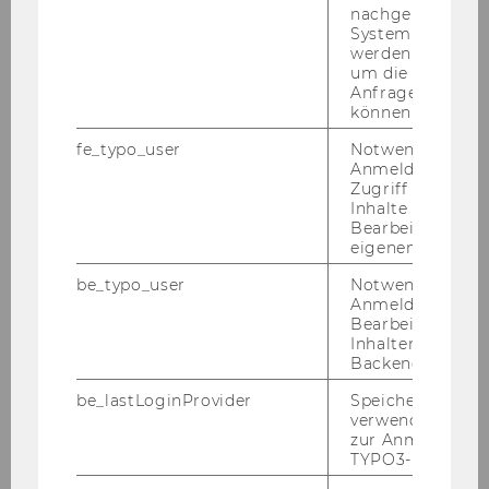
nachgelagerten
Schrift­art und Größe: Times New
System abgefra
werden. Notwen
Roman, 12 pt
um die Antwort 
Anfrage zuordne
Zei­len­ab­stand: 1,5 Zei­len
können.
Ab­satz­ab­stand: grds 6 pt; max. 12
fe_typo_user
Notwendig für d
pt nach Über­schrif­ten
Anmeldung und
Zugriff auf gesc
Block­satz
Inhalte oder zur
Bearbeitung des
Vor­ga­ben für den Fuß­no­ten­ap­pa­rat:
eigenen Profils.
Schrift­art und Größe: Times New
be_typo_user
Notwendig für d
Anmeldung und
Roman, 10 pt
Bearbeitung von
Zei­len­ab­stand: 1,0
Inhalten im TYP
Backend.
Ein­heit­li­che und kor­rek­te Zi­tier­wei­se.
be_lastLoginProvider
Speichert die zul
Emp­foh­len wird
Kei­ler
/
Be­ze­mek
, leg cit.
verwendete Met
zur Anmeldung f
4
Leit­fa­den für ju­ris­ti­sches Zi­tie­ren
(2020)
TYPO3-Backend.
Der Um­fang des Exposés und der
Ba­