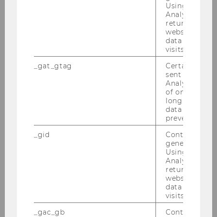
Using this ID
Zugang zum Recht & Inklusion
Analytics can
durch Legal Tech
returning use
website and 
data from pre
Die Förderung innovativer
visits.
Systeme Künstlicher Intelligenz -
_gat_gtag
Certain data i
Reallabore im Vorschlag der
sent to Googl
Kommission für ein KI-Gesetz
Analytics a 
of once per m
Ausgewählte Aspekte der
long as it is s
data transfers
Regulierung von FinTech-
prevented.
Unternehmen
_gid
Contains a r
generated use
Recht auf elektronischen Verkehr
Using this ID
und "eZustellung NEU" im
Analytics can
Verwaltungsverfahren
returning use
website and 
data from pre
visits.
Ab­ge­schlos­se­ne Ba­che­lor­ar­bei­ten
_gac_gb
Contains cam