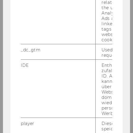
related infor
the user. If G
Zur nachträglichen
Analytics and
Digitalisierung von
Ads accounts 
Verwaltungsakten
linked, the co
tags on the G
website read 
Künstliche Intelligenz und
cookie.
Standesrecht für Anwält:innen
_dc_gtm
Used to throt
request rate.
Der automatisierte Bescheid im
Verwaltungsverfahren
IDE
Enthält eine
zufallsgenerie
ID. Anhand di
Richterliche Unabhängigkeit und
kann Google 
Künstliche Intelligenz
über verschie
Websites
domainübergr
Recht auf effektiven
wiedererkenn
Rechtsschutz und Einsatz
personalisiert
künstlicher Intelligenz in Justiz
Werbung auss
und Verwaltung
player
Dieses Cooki
speichert