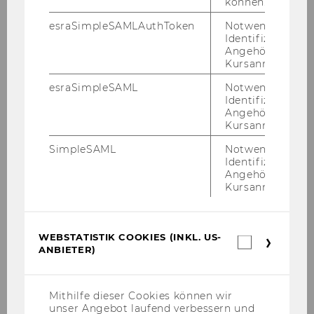
können.
Das "Recht auf
esraSimpleSAMLAuthToken
Notwendig zur
Vergessenwerden" in Zeiten
Identifizierung 
generativer KI
Angehörige/r für
Kursanmeldung.
Verfassungsrechtliche Aspekte
esraSimpleSAML
Notwendig zur
des Einsatzes von LLMs im AVG-
Identifizierung 
Angehörige/r für
Verfahren
Kursanmeldung.
Der Anwendungsbereich der
SimpleSAML
Notwendig zur
Identifizierung 
Grundrechte-Folgenabschätzung
Angehörige/r für
nach Art 27 KI-Verordnung
Kursanmeldung.
Gleichwertigkeit des US-
Datenschutzrechts iSd Art. 45
WEBSTATISTIK COOKIES (INKL. US-
Webstatis
DSGVO?
ANBIETER)
Cookies
(inkl.
Soziale Medien und KI als
US-
Anbieter)
Bedrohungsfaktoren der
Mithilfe dieser Cookies können wir
unser Angebot laufend verbessern und
Meinungsfreiheit in einer