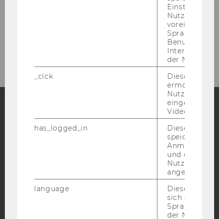
Einstellungen
Nutzer*in, zB.
voreingestell
Sprache, Regi
Benutzernam
Interaktionsd
der Nutzer*in
_clck
Dieses Cooki
ermöglicht di
Nutzung des
eingebettete
Video Players
Facebook
Instagram
Blog
has_logged_in
Dieses Cooki
speichert
Anmeldeinfo
und ob sich de
YouTube
Newsletter
Bluesky
Nutzer*in jem
angemeldet h
language
Dieses Cooki
sich die
Spracheinstel
der Nutzer*in