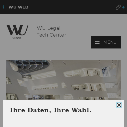
WU WEB
WU Legal
Tech Center
HAU
MENÜ
ÖFF
Coo
Ihre Daten, Ihre Wahl.
Con
sch