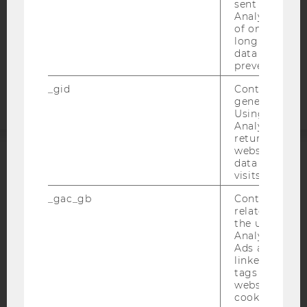
STUDIENBEWERBER*INNEN UND STUDIERENDE
sent to Googl
Analytics a 
COOKIE EINSTELLUNGEN
of once per m
long as it is s
data transfers
Barrierefreiheitserklärung
prevented.
Webseite
_gid
Contains a r
generated use
Using this ID
Analytics can
returning use
website and 
data from pre
ACCREDITED BY:
visits.
EQUIS
AACSB
_gac_gb
Contains cam
related infor
the user. If G
Analytics and
Ads accounts 
linked, the co
tags on the G
AMBA
website read 
cookie.