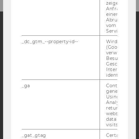
zeigen Opt-ou
Anfrage im G
einen Fehler 
Abrufen einer
vom AMP Clie
Service an.
Facebook
Instagram
Blog
_dc_gtm_--property-id--
Wird von Dou
(Google Tag 
verwendet, u
YouTube
Newsletter
Bluesky
Besucher nach
Geschlecht o
Interessen zu
identifizieren.
_ga
Contains a r
generated use
IMPRESSUM
Using this ID
Analytics can
BARRIEREFREIHEITSERKLÄRUNG WEBSEITE
returning use
website and 
DATENSCHUTZERKLÄRUNG
data from pre
DATENSCHUTZERKLÄRUNG SOCIAL MEDIA
visits.
DATENSCHUTZERKLÄRUNG
_gat_gtag
Certain data i