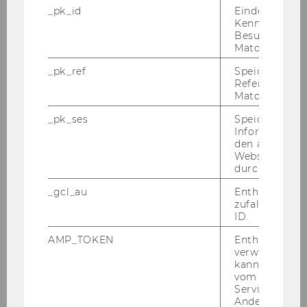
Aufgaben:
Social Impact Measurements
_pk_id
Eindeutige
Kennzeichnun
focusing on SROI analysis, evaluation, social
Besuchers du
inequality, poverty reduction, health promotion
Matomo.
and prevention
_pk_ref
Speicherung 
Referrers dur
olivia.rauscher@wu.ac.at
Matomo.
+43 1 31336 5826
_pk_ses
Speicherung 
Informatione
den aktuellen
Webseitenbe
durch Matom
_gcl_au
Enthält eine
zufallsgenerie
ID.
Projekte
AMP_TOKEN
Enthält ein To
verwendet we
kann, um eine
2026
vom AMP-Clie
Service abzur
Andere mögli