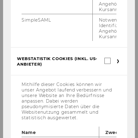
Angehörige/r für
Kursanmeldung.
Kontakt
SimpleSAML
Notwendig zur
Identifizierung 
Angehörige/r für
Kursanmeldung.
WEBSTATISTIK COOKIES (INKL. US-
Webstatis
ANBIETER)
Cookies
(inkl.
US-
Anbieter)
Mithilfe dieser Cookies können wir
unser Angebot laufend verbessern und
unsere Website an Ihre Bedürfnisse
anpassen. Dabei werden
pseudonymisierte Daten über die
Websitenutzung gesammelt und
statistisch ausgewertet.
Olivia Rauscher
Name
Zweck
Senior Researcher