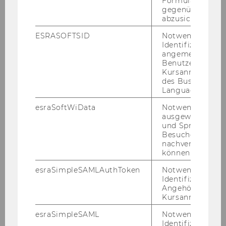
Formulareingab
gegenüber Angri
Kun­dIn­nen pro­fi­tie­ren in ers­ter Linie von
abzusichern.
den up­ge­cy­cel­ten, hand­ge­fer­tig­ten und in­di­
ESRASOFTSID
Notwendig zur
vi­du­el­len Pro­duk­ten und er­lan­gen durch die
Identifizierung 
Un­ter­stüt­zung eines Be­triebs ein „gutes Ge­
angemeldeten
Benutzers im
fühl“.
Zudem haben sie durch Ga­ba­ra­ge die
Kursanmeldung
Mög­lich­keit, ein Zei­chen gegen die Weg­werf­
des Business
ge­sell­schaft zu set­zen und hin­sicht­lich ihres
Language Center
Um­welt­be­wusst­seins sen­si­bi­li­siert zu wer­den.
esraSoftWiData
Notwendig um
ausgewählte Sp
Ins­ge­samt han­delt es sich bei Ga­ba­ra­ge in
und Sprachkurse
ers­ter Linie um ein ge­lun­ge­nes Ge­schäft,
Besuchers
wel­ches wirt­schaft­li­che mit so­zia­len und
nachverfolgen z
können.
öko­lo­gi­schen Zie­len gut ver­bin­det.
esraSimpleSAMLAuthToken
Notwendig zur
Identifizierung 
Angehörige/r für
Kursanmeldung.
ZUM ENDBERICHT
esraSimpleSAML
Notwendig zur
Identifizierung 