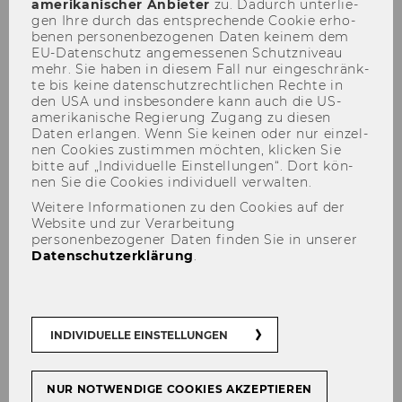
amerikanischer An­bie­ter
zu. Da­durch un­ter­lie­
gen Ihre durch das ent­spre­chen­de Coo­kie er­ho­
be­nen per­so­nen­be­zo­ge­nen Daten kei­nem dem
EU-​Datenschutz an­ge­mes­se­nen Schutz­ni­veau
mehr. Sie haben in die­sem Fall nur ein­ge­schränk­
te bis keine da­ten­schutz­recht­li­chen Rech­te in
den USA und ins­be­son­de­re kann auch die US-​
amerikanische Re­gie­rung Zu­gang zu die­sen
Daten er­lan­gen. Wenn Sie kei­nen oder nur ein­zel­
nen Coo­kies zu­stim­men möch­ten, kli­cken Sie
bitte auf „In­di­vi­du­el­le Ein­stel­lun­gen“. Dort kön­
SROI-Analyse "gabarage
nen Sie die Coo­kies in­di­vi­du­ell ver­wal­ten.
upcycling design" (Get Active
Weitere Informationen zu den Cookies auf der
Website und zur Verarbeitung
Social Business Award
personenbezogener Daten finden Sie in unserer
Siegerprojekt 2014)
Datenschutzerklärung
.
INDIVIDUELLE EINSTELLUNGEN
Im Rah­men der In­itia­ti­ve “Ideen gegen
Armut” wurde das Pro­jekt "1ne Ge­sell­schaft
für 1ne zwei­te Chan­ce" zum Preis­trä­ger des
NUR NOTWENDIGE COOKIES AKZEPTIEREN