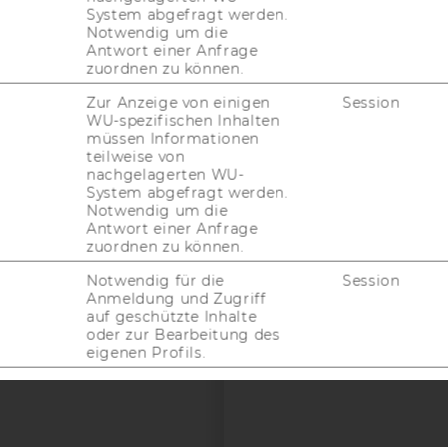
uTube
Newsletter
Bluesky
System abgefragt werden.
ACCREDITED B
Notwendig um die
Antwort einer Anfrage
EQUIS
AAC
zuordnen zu können.
Zur Anzeige von einigen
Session
WU-spezifischen Inhalten
müssen Informationen
teilweise von
G WEBSEITE
nachgelagerten WU-
System abgefragt werden.
Notwendig um die
IAL MEDIA
Antwort einer Anfrage
zuordnen zu können.
UDIENBEWERBER*INNEN
Notwendig für die
Session
Anmeldung und Zugriff
auf geschützte Inhalte
oder zur Bearbeitung des
eigenen Profils.
Notwendig für die
Session
Anmeldung und
Bearbeitung von Inhalten
im TYPO3 Backend.