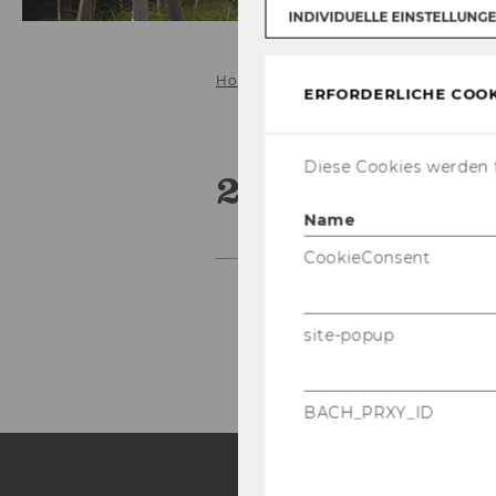
INDIVIDUELLE EINSTELLUNG
Home
Forschung
Projekte
2
ERFORDERLICHE COOK
Diese Cookies werden f
2017
Name
CookieConsent
site-popup
BACH_PRXY_ID