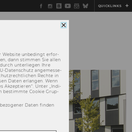
Facebook
Instagram
WU
YouTube
Newsletter
Bluesky
QUICKLINKS
Blog
Cookie
Consent
schließen
EN
ÜBER UNS
 Web­site un­be­dingt er­for­
­cken, dann stim­men Sie allen
durch un­ter­lie­gen Ihre
EU-​Datenschutz an­ge­mes­se­
hutz­recht­li­chen Rech­te in
­sen Daten er­lan­gen. Wenn
 Ak­zep­tie­ren“. Unter „In­di­
­nen be­stimm­te Coo­kie Grup­
nbezogener Daten finden