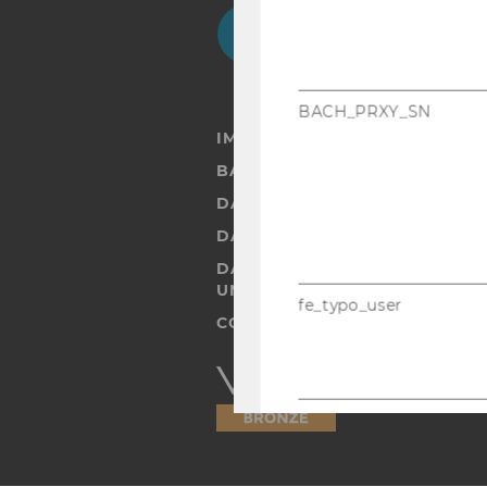
Facebook
Instagram
Blog
Yo
BACH_PRXY_SN
IMPRESSUM
BARRIEREFREIHEITSERKLÄRUN
DATENSCHUTZERKLÄRUNG
DATENSCHUTZERKLÄRUNG SOC
DATENSCHUTZERKLÄRUNG ST
UND STUDIERENDE
fe_typo_user
COOKIE EINSTELLUNGEN
Barrierefreiheitserklärung
Webseite
be_typo_user