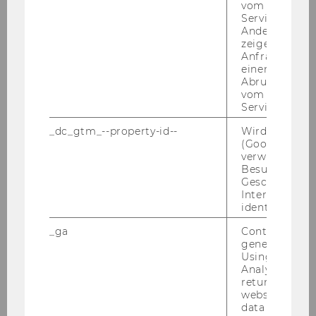
vom AMP-Clie
Service abzur
Implementacija
Andere mögli
zeigen Opt-ou
Anfrage im G
Priložnosti in tveganja
einen Fehler 
Abrufen einer
Moj projekt
vom AMP Clie
Service an.
Inovacije v času krize
_dc_gtm_--property-id--
Wird von Dou
(Google Tag 
Primerih dobrih praks
verwendet, u
Besucher nach
Geschlecht o
Interessen zu
Coach Slovenské
identifizieren.
_ga
Contains a r
Coach Românesc
generated use
Using this ID
Coach български
Analytics can
returning use
website and 
data from pre