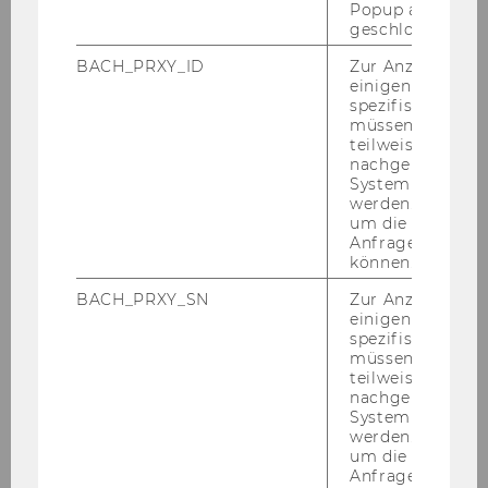
Alz­hei­mer dnev­ni cen­ter ima sedež na Dun­a­ju,
Popup ausgefüll
geschlossen wur
vodi pa ga Ca­ri­tas So­cia­lis.
BACH_PRXY_ID
Zur Anzeige von
einigen WU-
spezifischen Inh
De­men­ca pot­re­bu­je kom­pe­tence - Tirol
müssen Informa
Kli­ni­ken
teilweise von
nachgelagerten
System abgefra
werden. Notwen
um die Antwort 
Anfrage zuordne
können.
BACH_PRXY_SN
Zur Anzeige von
einigen WU-
spezifischen Inh
müssen Informa
teilweise von
nachgelagerten
System abgefra
De­men­ca pot­re­bu­je kom­pe­tence je po­bu­da za
werden. Notwen
uspešno zdravljen­je in vključevan­je bol­ni­kov z
um die Antwort 
Anfrage zuordne
de­men­co, ki po­te­ka v bolnišnicah Tirol Kli­ni­ken.