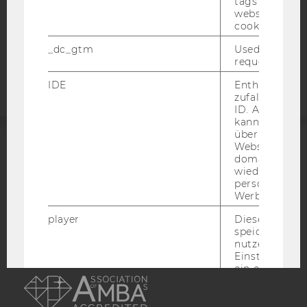
tags on the G
COOKIE EINSTELLUNGEN
website read 
cookie.
Barrierefreiheitserklärung
_dc_gtm
Used to throt
Webseite
request rate.
IDE
Enthält eine
zufallsgenerie
ID. Anhand di
kann Google 
über verschie
Websites
ACCREDITED BY:
domainübergr
wiedererkenn
personalisiert
EQUIS
AACSB
Werbung auss
player
Dieses Cooki
speichert
nutzerspezifi
Einstellungen
AMBA
ein eingebett
Vimeo-Video
abgespielt wi
bedeutet, das