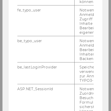
können.
fe_typo_user
Notwendig für d
Pov­ze­tek: Pre­ne­si­te ključne
Anmeldung und
Zugriff auf gesc
točke pre­da­van­ja!
Inhalte oder zur
Bearbeitung des
eigenen Profils.
be_typo_user
Notwendig für d
Anmeldung und
Bearbeitung von
Inhalten im TYP
Backend.
be_lastLoginProvider
Speichert die zul
verwendete Met
zur Anmeldung f
TYPO3-Backend.
ASP.NET_SessionId
Notwendig, um 
Zuordnung von
Besucher zu
Formulareingab
sicherstellen zu