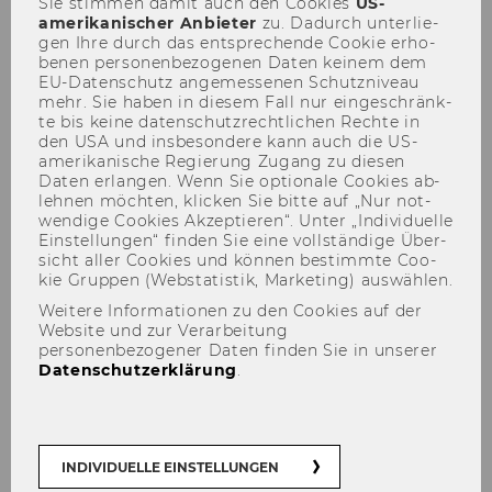
Sie stim­men damit auch den Coo­kies
US-​
amerikanischer An­bie­ter
zu. Da­durch un­ter­lie­
gen Ihre durch das ent­spre­chen­de Coo­kie er­ho­
be­nen per­so­nen­be­zo­ge­nen Daten kei­nem dem
EU-​Datenschutz an­ge­mes­se­nen Schutz­ni­veau
Ideja
mehr. Sie haben in die­sem Fall nur ein­ge­schränk­
te bis keine da­ten­schutz­recht­li­chen Rech­te in
den USA und ins­be­son­de­re kann auch die US-​
amerikanische Re­gie­rung Zu­gang zu die­sen
Daten er­lan­gen. Wenn Sie op­tio­na­le Coo­kies ab­
leh­nen möch­ten, kli­cken Sie bitte auf „Nur not­
Pre­da­van­je: Kako raz­vi­ti idejo
wen­di­ge Coo­kies Ak­zep­tie­ren“. Unter „In­di­vi­du­el­le
Ein­stel­lun­gen“ fin­den Sie eine voll­stän­di­ge Über­
pro­jek­ta?
sicht aller Coo­kies und kön­nen be­stimm­te Coo­
kie Grup­pen (Web­sta­tis­tik, Mar­ke­ting) aus­wäh­len.
Weitere Informationen zu den Cookies auf der
Website und zur Verarbeitung
personenbezogener Daten finden Sie in unserer
Datenschutzerklärung
.
INDIVIDUELLE EINSTELLUNGEN