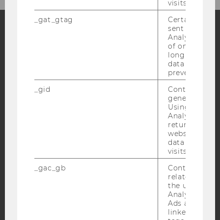
visits.
_gat_gtag
Certain data i
sent to Googl
Analytics a 
Facebook
Instagram
Blog
of once per m
long as it is s
data transfers
prevented.
YouTube
Newsletter
Bluesky
_gid
Contains a r
generated use
Using this ID
Analytics can
returning use
website and 
data from pre
IMPRESSUM
visits.
BARRIEREFREIHEITSERKLÄRUNG WEBSEITE
_gac_gb
Contains cam
DATENSCHUTZERKLÄRUNG
related infor
the user. If G
DATENSCHUTZERKLÄRUNG SOCIAL MEDIA
Analytics and
DATENSCHUTZERKLÄRUNG
Ads accounts 
linked, the co
STUDIENBEWERBER*INNEN UND STUDIERENDE