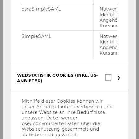
esraSimpleSAML
Notwendig zur
Identifizierung 
Do­dat­ni viri
Angehörige/r für
Kursanmeldung.
An­drew Wolk, Kel­ley Kreitz (2008): Busi­ness
SimpleSAML
Notwendig zur
Identifizierung 
Plan­ning for En­du­ring So­cial Im­pact. A Social-​
Angehörige/r für
Entrepreneurial Ap­proach to Sol­ving So­cial
Kursanmeldung.
Pro­blems.
Kelly Cam­pell, Betsy Haley (2006): Busi­ness
WEBSTATISTIK COOKIES (INKL. US-
Plan­ning for Non­pro­fits. What it is and why it
Webstatis
ANBIETER)
Cookies
mat­ters.
(inkl.
US-
Anbieter)
Mithilfe dieser Cookies können wir
unser Angebot laufend verbessern und
unsere Website an Ihre Bedürfnisse
anpassen. Dabei werden
Coach Training Plattform
pseudonymisierte Daten über die
Websitenutzung gesammelt und
statistisch ausgewertet.