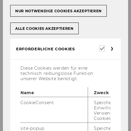
NUR NOTWENDIGE COOKIES AKZEPTIEREN
Štu­di­je pri­merov: Iz te­ori­je v
prak­so – oglej­te si po­drob­ne­je!
ALLE COOKIES AKZEPTIEREN
Alz­hei­mer dnev­ni cen­ter - Ca­ri­tas So­cia­
Erforderl
ERFORDERLICHE COOKIES
Cookies
lis
Diese Cookies werden für eine
technisch reibungslose Funktion
unserer Website benötigt.
Name
Zweck
CookieConsent
Speichert Ihre
Einwilligung zur
Verwendung vo
Cookies.
site-popup
Speichert ob ein