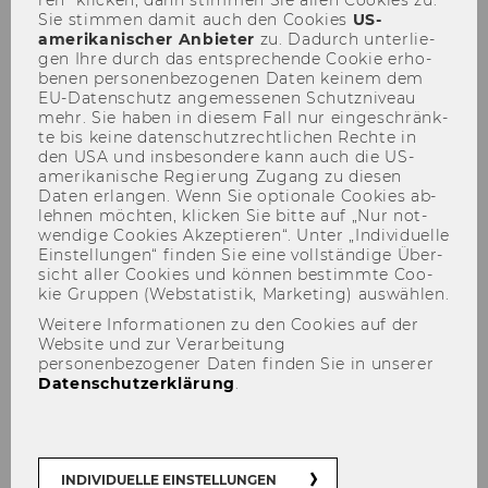
Sie stim­men damit auch den Coo­kies
US-​
amerikanischer An­bie­ter
zu. Da­durch un­ter­lie­
gen Ihre durch das ent­spre­chen­de Coo­kie er­ho­
be­nen per­so­nen­be­zo­ge­nen Daten kei­nem dem
EU-​Datenschutz an­ge­mes­se­nen Schutz­ni­veau
Financiranje
mehr. Sie haben in die­sem Fall nur ein­ge­schränk­
te bis keine da­ten­schutz­recht­li­chen Rech­te in
den USA und ins­be­son­de­re kann auch die US-​
amerikanische Re­gie­rung Zu­gang zu die­sen
Daten er­lan­gen. Wenn Sie op­tio­na­le Coo­kies ab­
Pre­da­van­je: Kako fi­nan­ci­ra­ti
leh­nen möch­ten, kli­cken Sie bitte auf „Nur not­
wen­di­ge Coo­kies Ak­zep­tie­ren“. Unter „In­di­vi­du­el­le
svoj pro­jekt?
Ein­stel­lun­gen“ fin­den Sie eine voll­stän­di­ge Über­
sicht aller Coo­kies und kön­nen be­stimm­te Coo­
kie Grup­pen (Web­sta­tis­tik, Mar­ke­ting) aus­wäh­len.
Weitere Informationen zu den Cookies auf der
Website und zur Verarbeitung
personenbezogener Daten finden Sie in unserer
Datenschutzerklärung
.
INDIVIDUELLE EINSTELLUNGEN