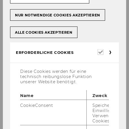
Štu­di­je pri­merov: Iz te­ori­je v
NUR NOTWENDIGE COOKIES AKZEPTIEREN
prak­so – oglej­te si po­drob­ne­je!
ALLE COOKIES AKZEPTIEREN
Alz­hei­mer dnev­ni cen­ter - Ca­ri­tas So­cia­
Erforderl
lis
ERFORDERLICHE COOKIES
Cookies
Diese Cookies werden für eine
technisch reibungslose Funktion
unserer Website benötigt.
Name
Zweck
CookieConsent
Speichert Ihre
Einwilligung zur
Verwendung vo
Cookies.