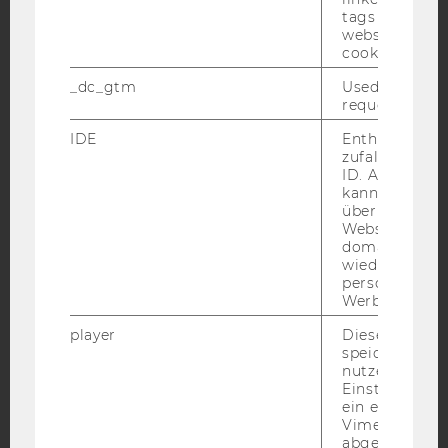
tags on the G
YouTube
Newsletter
Bluesky
website read 
cookie.
_dc_gtm
Used to throt
request rate.
IDE
Enthält eine
IMPRESSUM
zufallsgenerie
ID. Anhand di
BARRIEREFREIHEITSERKLÄRUNG WEBSEITE
kann Google 
DATENSCHUTZERKLÄRUNG
über verschie
Websites
DATENSCHUTZERKLÄRUNG SOCIAL MEDIA
domainübergr
wiedererkenn
DATENSCHUTZERKLÄRUNG
personalisiert
STUDIENBEWERBER*INNEN UND STUDIERENDE
Werbung auss
COOKIE EINSTELLUNGEN
player
Dieses Cooki
speichert
Barrierefreiheitserklärung
nutzerspezifi
Einstellungen
Webseite
ein eingebett
Vimeo-Video
abgespielt wi