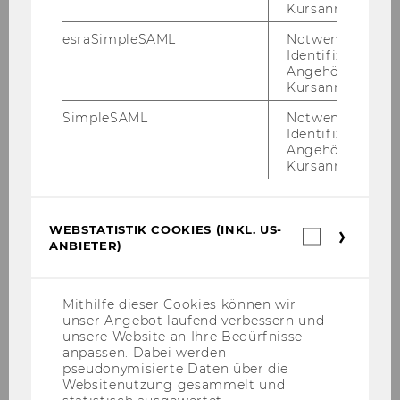
Kursanmeldung.
esraSimpleSAML
Notwendig zur
Identifizierung 
Angehörige/r für
Kursanmeldung.
SimpleSAML
Notwendig zur
Identifizierung 
Angehörige/r für
Kursanmeldung.
WEBSTATISTIK COOKIES (INKL. US-
Webstatis
ANBIETER)
Cookies
(inkl.
US-
Anbieter)
Mithilfe dieser Cookies können wir
Do­dat­ni viri
unser Angebot laufend verbessern und
unsere Website an Ihre Bedürfnisse
anpassen. Dabei werden
Alex­an­der Kes­sel­ring, Hel­mut Gass­ler (2019):
pseudonymisierte Daten über die
In­ter­reg Da­nu­be Finance4SocialChange. Sum­
Websitenutzung gesammelt und