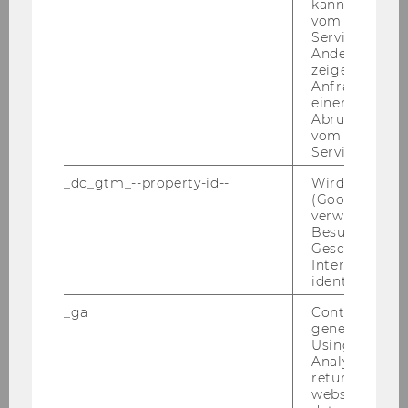
kann, um eine
vom AMP-Clie
Ideja
Service abzur
Andere mögli
zeigen Opt-ou
Ciljna skupina & trg
Anfrage im G
einen Fehler 
Storitve in učinki
Abrufen einer
vom AMP Clie
Service an.
Trženje
_dc_gtm_--property-id--
Wird von Dou
Organizacijska struktura in partnerji
(Google Tag 
verwendet, u
Besucher nach
Stroški
Geschlecht o
Interessen zu
Financiranje
identifizieren.
_ga
Contains a r
Implementacija
generated use
Using this ID
Priložnosti in tveganja
Analytics can
returning use
Moj projekt
website and 