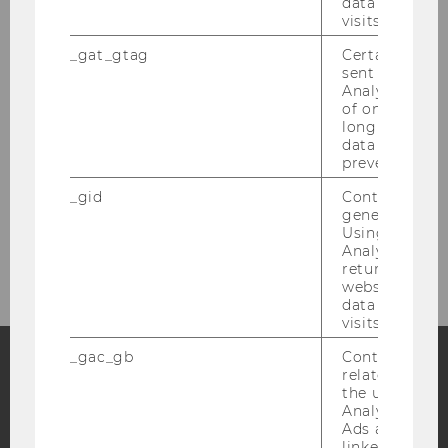
data from pre
visits.
Inovacije v času krize
_gat_gtag
Certain data i
Primerih dobrih praks
sent to Googl
Analytics a 
of once per m
long as it is s
Coach Slovenské
data transfers
prevented.
Coach Românesc
_gid
Contains a r
generated use
Using this ID
Coach български
Analytics can
returning use
website and 
data from pre
visits.
_gac_gb
Contains cam
related infor
the user. If G
Facebook
Instagram
Blog
Analytics and
Ads accounts 
linked, the co