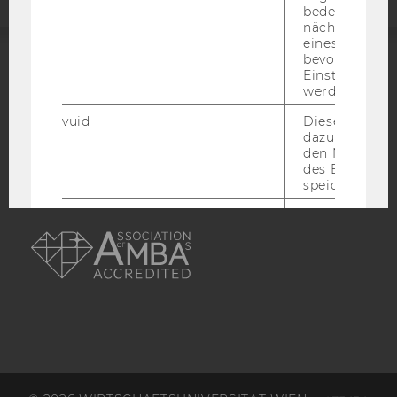
bedeutet, das
nächsten Ans
eines Vimeo-V
bevorzugten
Einstellungen
ACCREDITED BY:
werden.
EQUIS
AACSB
vuid
Dieser Cookie
dazu eingeset
den Nutzungs
des Benutzers
speichern.
AMBA
__cf_bm
Dieses Cookie
verwendet, u
zwischen Men
und Bots zu
unterscheiden.
für Vimeo no
um, um gülti
über die Nutz
Service zu s
_uetvid
Dieses Cookie
gesetzt, um d