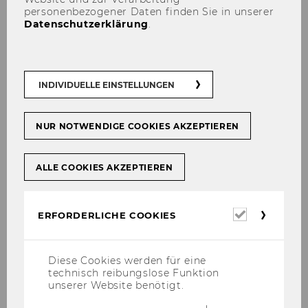
personenbezogener Daten finden Sie in unserer
Datenschutzerklärung
.
The Care Hub (subtitles SL)
INDIVIDUELLE EINSTELLUNGEN
Dom ob Sa­vin­ji v Celju, Slo­ve­
ni­ja
NUR NOTWENDIGE COOKIES AKZEPTIEREN
ALLE COOKIES AKZEPTIEREN
Erforderl
ERFORDERLICHE COOKIES
Cookies
Diese Cookies werden für eine
technisch reibungslose Funktion
unserer Website benötigt.