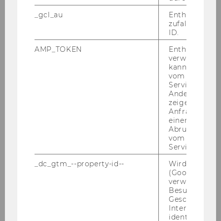
_gcl_au
Enthält eine
Ozaveščanje, za­go­vor­ništvo in
zufallsgenerie
ID.
pod­por­ne sto­rit­ve
AMP_TOKEN
Enthält ein To
verwendet we
kann, um eine
Društvo za Alz­hei­mer­je­vo bo­le­
vom AMP-Clie
Service abzur
zen v Češki re­pu­bli­ki
Andere mögli
zeigen Opt-ou
Anfrage im G
einen Fehler 
Abrufen einer
vom AMP Clie
Service an.
_dc_gtm_--property-id--
Wird von Dou
(Google Tag 
verwendet, u
Besucher nach
Geschlecht o
Interessen zu
identifizieren.