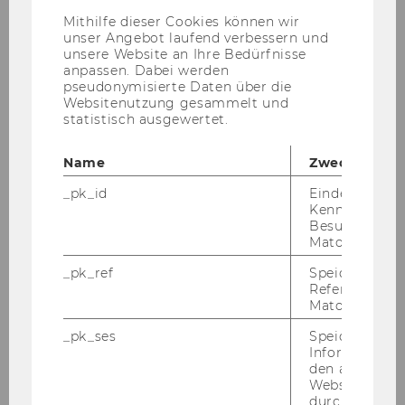
Anbieter)
Mithilfe dieser Cookies können wir
unser Angebot laufend verbessern und
unsere Website an Ihre Bedürfnisse
anpassen. Dabei werden
pseudonymisierte Daten über die
Websitenutzung gesammelt und
ARCUS Košice, spe­cia­li­zi­ra­na
statistisch ausgewertet.
usta­no­va za so­cial­ne sto­rit­ve
Name
Zweck
in usta­no­va za sta­rejše občane
v Košicah, Slovaška
_pk_id
Eindeutige
Kennzeichnun
Besuchers du
Matomo.
_pk_ref
Speicherung 
Referrers dur
Matomo.
_pk_ses
Speicherung 
Informatione
den aktuellen
Webseitenbe
durch Matom