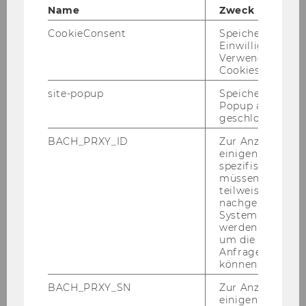
Name
Zweck
CookieConsent
Speichert Ihre
Einwilligung zur
Verwendung vo
Cookies.
Ne­pro­fit­na or­ga­ni­za­ci­ja wohl­
site-popup
Speichert ob ein
BE­DACHT e.V. v Münch­nu,
Popup ausgefüll
Nemčija
geschlossen wur
BACH_PRXY_ID
Zur Anzeige von
einigen WU-
spezifischen Inh
müssen Informa
teilweise von
nachgelagerten
System abgefra
werden. Notwen
um die Antwort 
Anfrage zuordne
können.
BACH_PRXY_SN
Zur Anzeige von
einigen WU-