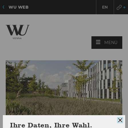
WU WEB
EN
HAU
MENÜ
ÖFF
Coo
Ihre Daten, Ihre Wahl.
Con