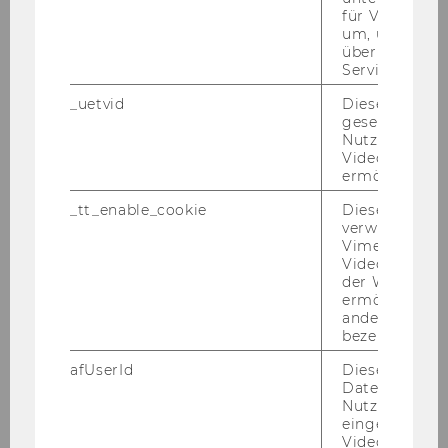
für Vimeo no
um, um gülti
über die Nutz
Service zu s
_uetvid
Dieses Cookie
gesetzt, um d
Nutzung des 
Videoplayers 
ermöglichen
De­men­ci pri­jaz­ne točke, Spo­
_tt_enable_cookie
Dieses Cookie
minčica
verwendet, u
Vimeo-
Videoeinbett
der WU-Websi
ermöglichen 
andere nicht 
bezeichnete 
afUserId
Dieses Cooki
Daten von
Nutzer*innen,
eingebettete
Videos intera