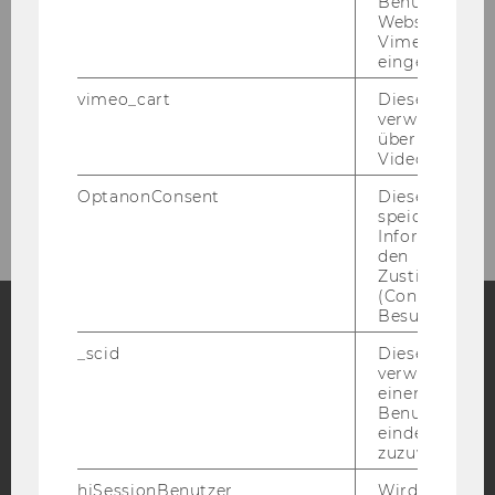
Primerih dobrih praks
Benutzer*inne
Websites, auf
Vimeo-Video
eingebettet is
Coach Slovenské
vimeo_cart
Dieses Cookie
verwendet, u
Coach Românesc
überprüfen, wi
Video abgespi
Coach български
OptanonConsent
Dieses Cooki
speichert
Informatione
den
Zustimmungs
(Consent) ein
Besuchers.
_scid
Dieses Cookie
Facebook
Instagram
Blog
verwendet, u
einem/einer
Benutzer*in e
eindeutige ID
YouTube
Newsletter
Bluesky
zuzuweisen
hjSessionBenutzer_
Wird gesetzt,