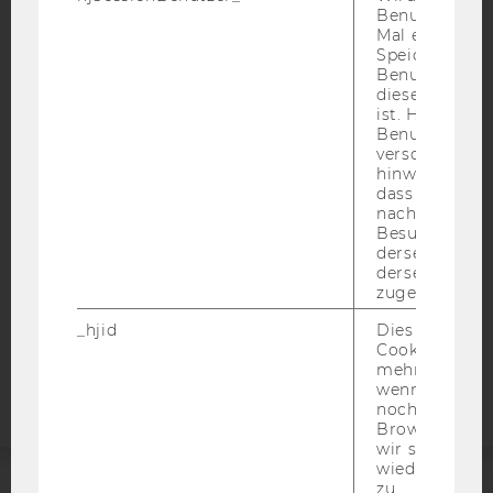
Benutzer zum
Mal eine Seite
Speichert die 
Benutzer-ID, d
IMPRESSUM
diese Seite e
ist. Hotjar ver
BARRIEREFREIHEITSERKLÄRUNG WEBSEITE
Benutzer nich
DATENSCHUTZERKLÄRUNG
verschiedene
hinweg.Stellt 
DATENSCHUTZERKLÄRUNG SOCIAL MEDIA
dass Daten v
nachfolgende
DATENSCHUTZERKLÄRUNG
Besuchen auf
STUDIENBEWERBER*INNEN UND STUDIERENDE
derselben We
derselben Ben
COOKIE EINSTELLUNGEN
zugeordnet w
Barrierefreiheitserklärung
_hjid
Dies ist ein al
Cookie, das wi
Webseite
mehr setzen, 
wenn ein Benu
noch in sein
Browser hat,
wir seinen We
wiederverwen
zu