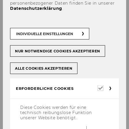
personenbezogener Daten finden Sie in unserer
Datenschutzerklärung
.
Call:
ICT of the Future, 6th Call 2017
INDIVIDUELLE EINSTELLUNGEN
Duration:
26 months from 01.10.2019 to
NUR NOTWENDIGE COOKIES AKZEPTIEREN
30.11.2021.
ALLE COOKIES AKZEPTIEREN
Total Funding:
671 433 €
Erforderl
ERFORDERLICHE COOKIES
Cookies
Pro­ject Over­view
Diese Cookies werden für eine
technisch reibungslose Funktion
unserer Website benötigt.
The ANITA (AN­ony­mous bIg daTA) pro­ject is a
re­se­arch pro­ject fun­ded by the Aus­tri­an Re­se­