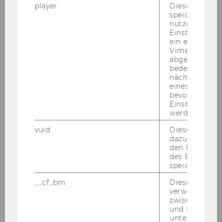
ments to­wards syn­the­tic data.
player
Dieses Cooki
speichert
Based on the out­co­me of WP3, a list of al­rea­dy
nutzerspezifi
Einstellungen
pu­blished deep neural net­work ar­chi­tec­tu­res
ein eingebett
will be im­ple­men­ted on top of an es­tab­lished
Vimeo-Video
deep lear­ning frame­work. If avail­able, the cor­
abgespielt wi
bedeutet, das
rect­ness of the im­ple­men­ta­ti­on will be es­tab­
nächsten Ans
lished against pu­blished re­fe­rence re­sults. All
eines Vimeo-V
im­ple­men­ta­ti­ons will be cou­pled with va­rious
bevorzugten
Einstellungen
types of privacy-​preserving me­cha­nisms, to be
werden.
able to limit the amount of in­for­ma­ti­on that is
re­tai­ned about in­di­vi­du­al sub­jects. The soft­
vuid
Dieser Cookie
dazu eingeset
ware will be de­si­gned to be com­pa­ti­ble with
den Nutzungs
the vir­tu­al data lab, and in par­ti­cu­lar allow easy
des Benutzers
tu­ning of va­rious pa­ra­me­ters, in order to quick­
speichern.
ly ite­ra­te on dif­fe­rent choices hyper pa­ra­me­ters
__cf_bm
Dieses Cookie
and net­work set­tings. Fur­ther, exis­ting model
verwendet, u
zwischen Men
ar­chi­tec­tu­res could be re­fi­ned in order to meet
und Bots zu
the re­qui­re­ments es­tab­lished by WP2.
unterscheiden.