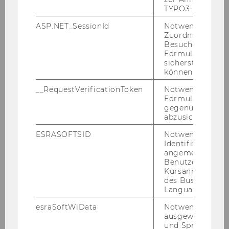
TYPO3-Backend.
Eco­no­mics and Busi­ness, the Most­ly AI So­lu­ti­
ons MP GmbH, the Ge­or­ge Labs GmbH and the
ASP.NET_SessionId
Notwendig, um 
Sta­tis­tics Aus­tria.
Zuordnung von
Besucher zu
Formulareingab
sicherstellen zu
Pro­ject Plan
können.
__RequestVerificationToken
Notwendig, um 
Formulareingab
gegenüber Angri
abzusichern.
ESRASOFTSID
Notwendig zur
Identifizierung 
angemeldeten
Benutzers im
Kursanmeldung
des Business
Language Center
esraSoftWiData
Notwendig um
ausgewählte Sp
und Sprachkurse