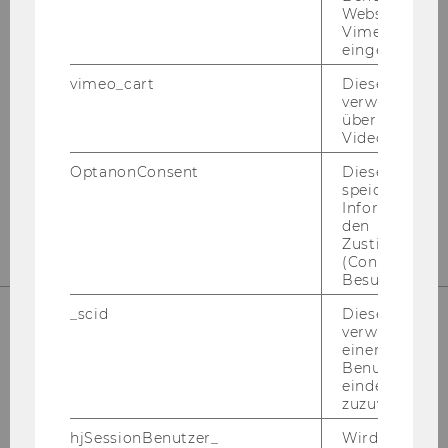
Websites, auf
Institute for Marketing and
Vimeo-Video
Customer Analytics
eingebettet is
vimeo_cart
Dieses Cookie
Building D2, Entrance A
verwendet, u
überprüfen, wi
Welthandelsplatz 1
Video abgespi
1020
Vienna
OptanonConsent
Dieses Cooki
Tel:
+43 (0) 1 31336-4586
speichert
E-Mail:
mca@wu.ac.at
Informatione
den
Zustimmungs
(Consent) ein
Besuchers.
_scid
Dieses Cookie
verwendet, u
einem/einer
Benutzer*in e
eindeutige ID
zuzuweisen
hjSessionBenutzer_
Wird gesetzt,