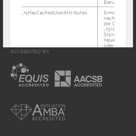
Barrierefreiheitserklärung
Benutzeraktivi
Webseite
_hjHasCachedUserAttributes
Ermöglicht e
nachzuvollzie
die Daten in
_hjUserAttrib
Storage auf 
neuesten Stan
oder nicht.
ACCREDITED BY:
_hjUserAttributesHash
Ermöglicht e
nachzuvollzie
EQUIS
AACSB
sich ein
Benutzerattri
geändert hat
aktualisiert 
muss.
AMBA
_hjBenutzerAttribute
Speichert
Benutzerattri
über die Hotja
API gesendet
Keine explizit
Gültigkeitsda