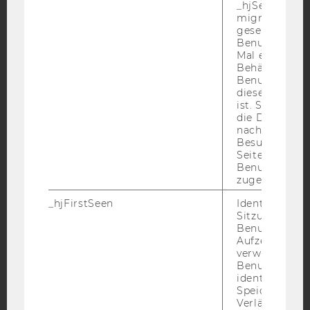
_hjSessionUser
migrieren. Wi
Facebook
Instagram
Blog
gesetzt, wenn
Benutzer zum
Mal eine Seite
Behält die Hot
YouTube
Newsletter
Bluesky
Benutzer-ID be
diese Seite e
ist. Stellt sic
die Daten von
nachfolgende
Besuchen der
Seite derselb
IMPRESSUM
Benutzer-ID
zugeordnet w
BARRIEREFREIHEITSERKLÄRUNG WEBSEITE
DATENSCHUTZERKLÄRUNG
_hjFirstSeen
Identifiziert d
Sitzung eines
DATENSCHUTZERKLÄRUNG SOCIAL MEDIA
Benutzers. Wi
Aufzeichnungs
DATENSCHUTZERKLÄRUNG
verwendet, u
STUDIENBEWERBER*INNEN UND STUDIERENDE
Benutzersitz
identifizieren.
COOKIE EINSTELLUNGEN
Speicherdaue
Verlängert sic