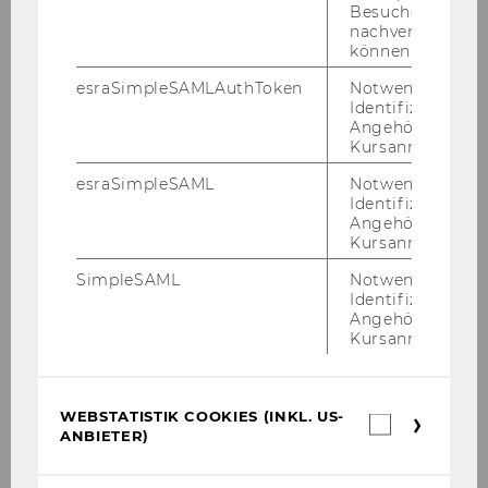
WP1 – Pro­ject Ma­nage­ment
Besuchers
nachverfolgen z
The ge­ne­ral ob­jec­ti­ve of this work packa­ge is to
können.
sup­port the sci­en­ti­fic and tech­ni­cal pro­gress in
esraSimpleSAMLAuthToken
Notwendig zur
the best way, so that the main con­cen­tra­ti­on
Identifizierung 
stays on the sub­stan­ti­ve con­tri­bu­ti­on to the
Angehörige/r für
pro­ject and the ef­fi­ci­ent and ti­me­ly im­ple­men­
Kursanmeldung.
ta­ti­on of the work packa­ge tasks.
esraSimpleSAML
Notwendig zur
Identifizierung 
WP2 – Re­qui­re­ments Ana­ly­sis
Angehörige/r für
Kursanmeldung.
The goal of the WP2 is to sys­te­ma­ti­cal­ly collect
use cases for sharing privacy-​sensitive se­quen­
SimpleSAML
Notwendig zur
ti­al data with third par­ties as well as to cap­tu­re
Identifizierung 
Angehörige/r für
re­qui­re­ments with re­spect to ac­cu­ra­cy and pri­
Kursanmeldung.
va­cy.
The use cases will be do­cu­men­ted in terms of
WEBSTATISTIK COOKIES (INKL. US-
Webstatis
ANBIETER)
Cookies
num­ber of sub­jects;
(inkl.
num­ber and cha­rac­te­ris­tics of shared at­
US-