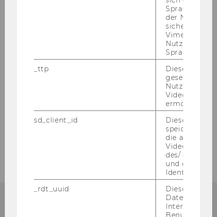
Spracheinstel
der Nutzer*in
sichergestellt
Research Seminar Series
Vimeo in der
Nutzer ausge
Sprache ersch
Software Demos
_ttp
Dieser Cookie
gesetzt, um d
ANITA | ANonymous BIg DaTA
Nutzung des 
Videoplayers 
ermöglichen
About
sd_client_id
Dieses Cooki
speichert Dat
Publications
die aktuellen
Videoeinstell
des/ der Benu
und einen per
Identifikatio
_rdt_uuid
Dieses Cooki
Daten über di
Interaktionen
Benutzer*inne