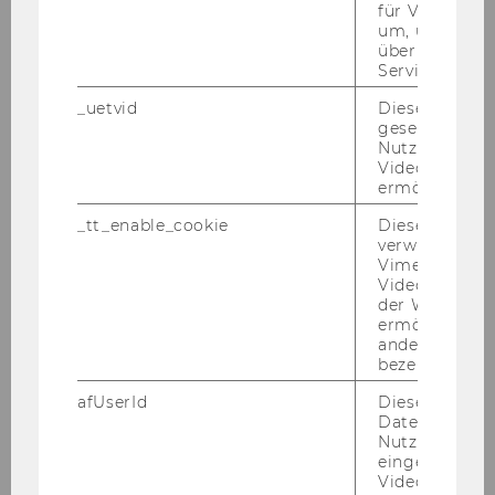
für Vimeo no
WP6 – Em­pi­ri­cal Va­li­da­ti­on
um, um gülti
über die Nutz
WP6’s goal is to va­li­da­te the fe­a­si­bi­li­ty of using
Service zu s
syn­the­tic data in lieu of ac­tu­al data for mar­ket
re­se­arch pur­po­ses with ac­tu­al em­pi­ri­cal use
_uetvid
Dieses Cookie
gesetzt, um d
cases pro­vi­ded by the con­sor­ti­um part­ners.
Nutzung des 
Videoplayers 
Ge­or­ge Labs and Sta­tis­tics Aus­tria will each
ermöglichen
pro­vi­de an ac­tu­al use case, that will be used for
va­li­da­ting the fe­a­si­bi­li­ty of the ap­proach with
_tt_enable_cookie
Dieses Cookie
verwendet, u
ac­tu­al data. The ap­pro­pria­te model ar­chi­tec­tu­
Vimeo-
res will be selec­ted based on the fin­dings of
Videoeinbett
the si­mu­la­ti­on study, and then, these mo­dels
der WU-Websi
ermöglichen 
will be trai­ned on the ac­tu­al data. Sub­se­quent­
andere nicht 
ly, these mo­dels will used for ge­nera­ting syn­
bezeichnete 
the­tic, privacy-​preserving da­ta­sets that will be
afUserId
Dieses Cooki
as­ses­sed by the data pro­vi­ders.
Daten von
Nutzer*innen,
WP7 – Ex­ploi­ta­ti­on & Dis­se­mi­na­ti­on
eingebettete
Videos intera
WP7’s goal is to as­sist in the dis­cus­sion and do­