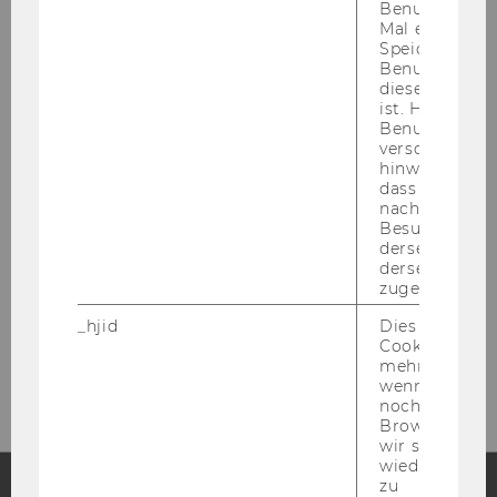
Benutzer zum
Mal eine Seite
Speichert die 
Benutzer-ID, d
diese Seite e
ist. Hotjar ver
Benutzer nich
verschiedene
hinweg.Stellt 
dass Daten v
nachfolgende
Besuchen auf
derselben We
derselben Ben
zugeordnet w
_hjid
Dies ist ein al
Cookie, das wi
mehr setzen, 
wenn ein Benu
noch in sein
Browser hat,
wir seinen We
wiederverwen
zu