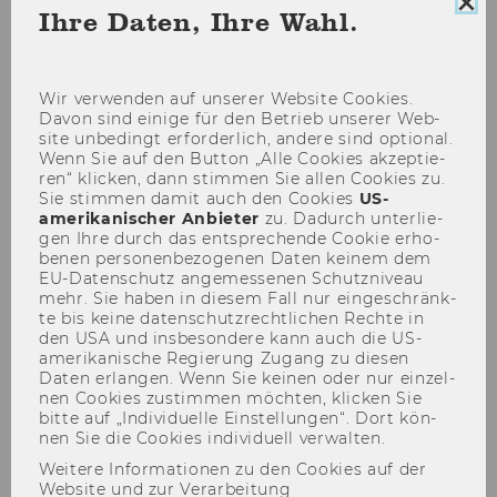
Coo
Ihre Daten, Ihre Wahl.
Con
sch
Wir ver­wen­den auf un­se­rer Web­site Coo­kies.
About
Davon sind ei­ni­ge für den Be­trieb un­se­rer Web­
site un­be­dingt er­for­der­lich, an­de­re sind op­tio­nal.
Wenn Sie auf den But­ton „Alle Coo­kies ak­zep­tie­
ren“ kli­cken, dann stim­men Sie allen Coo­kies zu.
Sie stim­men damit auch den Coo­kies
US-​
Fact Sheet
amerikanischer An­bie­ter
zu. Da­durch un­ter­lie­
gen Ihre durch das ent­spre­chen­de Coo­kie er­ho­
be­nen per­so­nen­be­zo­ge­nen Daten kei­nem dem
EU-​Datenschutz an­ge­mes­se­nen Schutz­ni­veau
Name:
mehr. Sie haben in die­sem Fall nur ein­ge­schränk­
te bis keine da­ten­schutz­recht­li­chen Rech­te in
AI-Based Privacy-Preserving Big
den USA und ins­be­son­de­re kann auch die US-​
amerikanische Re­gie­rung Zu­gang zu die­sen
Data Sharing for Market
Daten er­lan­gen. Wenn Sie kei­nen oder nur ein­zel­
Research (Anonymous Big Data)
nen Coo­kies zu­stim­men möch­ten, kli­cken Sie
bitte auf „In­di­vi­du­el­le Ein­stel­lun­gen“. Dort kön­
Project Number:
nen Sie die Coo­kies in­di­vi­du­ell ver­wal­ten.
Weitere Informationen zu den Cookies auf der
867514
Website und zur Verarbeitung