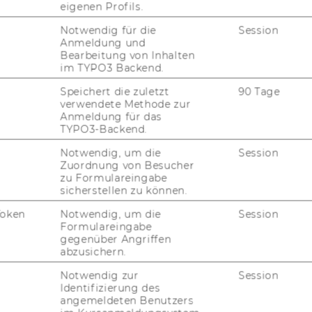
eigenen Profils.
mög­lich­keit be­steht im Rah­men von stu­den­ti­
Notwendig für die
Session
uch hier wer­den ge­mein­sam mit un­se­rem
Anmeldung und
ungs­fra­gen de­fi­niert, die an­schlie­ßend von
Bearbeitung von Inhalten
im TYPO3 Backend.
den im Rah­men eines Ver­tie­fungs­kur­ses
i­tut be­ar­bei­tet wer­den. So­wohl Stu­die­ren­de
Speichert die zuletzt
90 Tage
en es sehr zu schät­zen, sich ein Se­mes­ter
verwendete Methode zur
Anmeldung für das
el­len Pro­blem­feld aus der Marketing-​Praxis
TYPO3-Backend.
Notwendig, um die
Session
g­rei­chen Pro­jekt­ab­schluss er­mög­li­chen
Zuordnung von Besucher
zu Formulareingabe
e
sicherstellen zu können.
ie direkte Kontaktaufnahme mit
Token
Notwendig, um die
Session
erer Studiengänge.
Formulareingabe
gegenüber Angriffen
abzusichern.
ungsprojekte und
Notwendig zur
Session
Identifizierung des
angemeldeten Benutzers