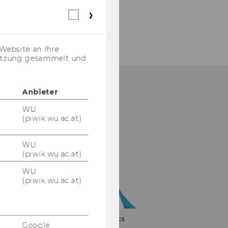
Webstatistik
Cookies
(inkl.
US-
Website an Ihre
Anbieter)
nutzung gesammelt und
Anbieter
WU
(piwik.wu.ac.at)
WU
(piwik.wu.ac.at)
WU
(piwik.wu.ac.at)
Google