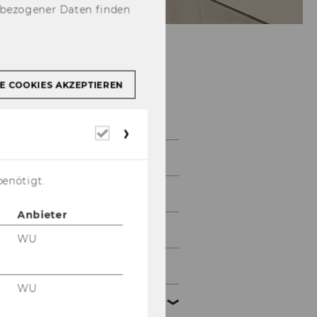
nbezogener Daten finden
E COOKIES AKZEPTIEREN
Marketing &
Customer Analytics
Erforderliche
Cookies
Home
benötigt.
Institute
Anbieter
Students' Point
WU
Research
WU
Business Relations