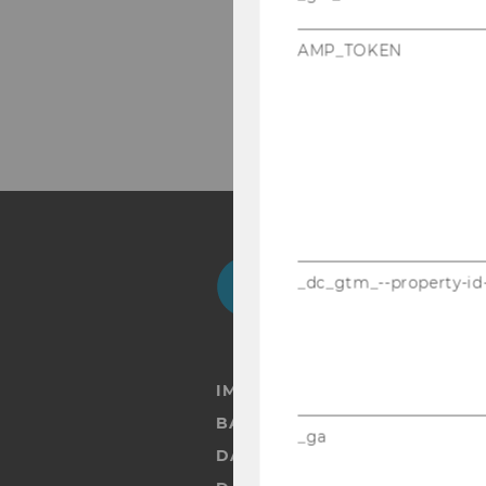
AMP_TOKEN
Facebook
Instagram
Blog
Yo
_dc_gtm_--property-id
IMPRESSUM
BARRIEREFREIHEITSERKLÄRUN
_ga
DATENSCHUTZERKLÄRUNG