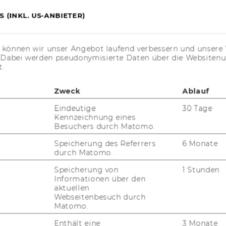
s@wu.ac.at
.
 (INKL. US-ANBIETER)
s können wir unser Angebot laufend verbessern und unsere 
. Dabei werden pseudonymisierte Daten über die Website
t.
Zweck
Ablauf
Eindeutige
30 Tage
and Customer Analytics
Kennzeichnung eines
Besuchers durch Matomo.
Speicherung des Referrers
6 Monate
durch Matomo.
Speicherung von
1 Stunden
Informationen über den
aktuellen
Webseitenbesuch durch
Matomo.
Enthält eine
3 Monate