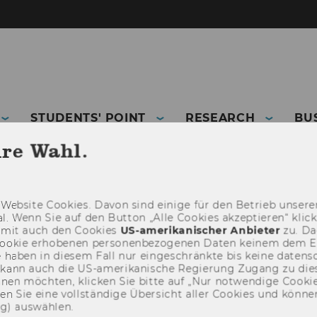
STUDENTS' POINT
RESEARCH
BU
hre Wahl.
Web­site Coo­kies. Davon sind ei­ni­ge für den Be­trieb un­se­rer
­nal. Wenn Sie auf den But­ton „Alle Coo­kies ak­zep­tie­ren“ kli
damit auch den Coo­kies
US-​amerikanischer An­bie­ter
zu. Da­
oo­kie er­ho­be­nen per­so­nen­be­zo­ge­nen Daten kei­nem dem 
haben in die­sem Fall nur ein­ge­schränk­te bis keine da­ten­sc
e kann auch die US-​amerikanische Re­gie­rung Zu­gang zu die
eh­nen möch­ten, kli­cken Sie bitte auf „Nur not­wen­di­ge Coo­kies
fin­den Sie eine voll­stän­di­ge Über­sicht aller Coo­kies und kön
ng) aus­wäh­len.