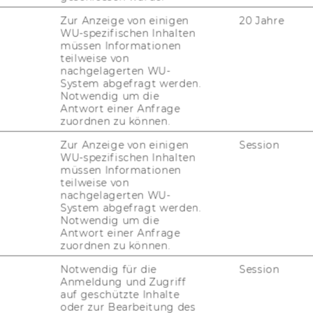
stel­lung und Pro­jekt­sta­tus ste­hen un­ter­
Zur Anzeige von einigen
20 Jahre
ur Ver­fü­gung.
WU-spezifischen Inhalten
müssen Informationen
teilweise von
nachgelagerten WU-
lussarbeiten
System abgefragt werden.
Notwendig um die
ar­bei­ten bie­ten einen un­kom­pli­zier­ten Ein­
Antwort einer Anfrage
zuordnen zu können.
r­schung. Ge­mein­sam mit un­se­rem Team
or­schungs­fra­ge de­fi­niert, die dar­auf­hin
Zur Anzeige von einigen
Session
sti­tuts im Rah­men einer fi­nan­zi­ell un­ter­
WU-spezifischen Inhalten
müssen Informationen
­ar­beit be­ar­bei­tet wird.
teilweise von
nachgelagerten WU-
so die Mög­lich­keit, ihre Um­set­zungs­kom­pe­
System abgefragt werden.
e­re Pra­xis­part­ner be­steht die Chan­ce, eine
Notwendig um die
un­dier­te Lö­sungs­per­spek­ti­ve für ein von
Antwort einer Anfrage
zuordnen zu können.
ng-​ bzw. Ma­nage­ment­pro­blem zu er­hal­ten.
Notwendig für die
Session
Anmeldung und Zugriff
auf geschützte Inhalte
oder zur Bearbeitung des