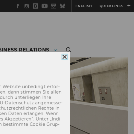
Facebook
Instagram
WU
YouTube
Newsletter
Bluesky
ENGLISH
QUICKLINKS
Blog
SINESS RELATIONS
Cookie
Consent
schließen
 Web­site un­be­dingt er­for­
­cken, dann stim­men Sie allen
durch un­ter­lie­gen Ihre
EU-​Datenschutz an­ge­mes­se­
hutz­recht­li­chen Rech­te in
­sen Daten er­lan­gen. Wenn
 Ak­zep­tie­ren“. Unter „In­di­
­nen be­stimm­te Coo­kie Grup­