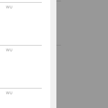
WU
Practitioner Seminar
Series
Partners and Sponsors
Job Offers
WU
WU