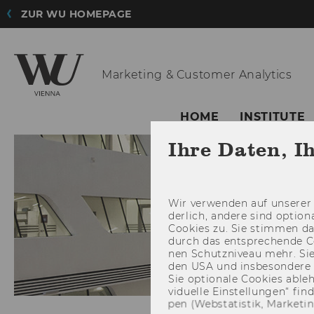
ZUR WU HOMEPAGE
Marketing &
Customer Analytics
HOME
INSTITUTE
Ihre Daten, I
Wir ver­wen­den auf un­se­rer 
der­lich, an­de­re sind op­tio
Coo­kies zu. Sie stim­men 
durch das ent­spre­chen­de C
nen Schutz­ni­veau mehr. Sie 
den USA und ins­be­son­de­r
Sie op­tio­na­le Coo­kies ab­l
vi­du­el­le Ein­stel­lun­gen“ 
pen (Web­sta­tis­tik, Mar­ke­ti