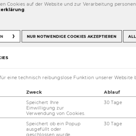
den Cookies auf der Website und zur Verarbeitung persone
erklärung
.
ations
EN
NUR NOTWENDIGE COOKIES AKZEPTIEREN
ALL
IES
i­schen Er­pro­bung un­se­rer For­schung sind
ür eine technisch reibungslose Funktion unserer Website 
­beit mit un­se­ren Pra­xis­part­nern an­ge­wie­
g & Cus­to­mer Ana­ly­tics ver­bin­det lang­jäh­ri­
Zweck
Ablauf
üh­rung an­ge­wand­ter Forschungs-​ und Be­
Speichert Ihre
30 Tage
 An­sprü­chen bei quan­ti­ta­ti­ven For­
Einwilligung zur
Verwendung von Cookies.
te­ten Fokus auf neu­es­te Tech­no­lo­gien.
Speichert ob ein Popup
30 Tage
nern bie­ten wir eine Reihe von Mög­lich­kei­ten
ausgefüllt oder
 ihrer Marketing-​Maßnahmenplanung zu un­
geschlossen wurde.