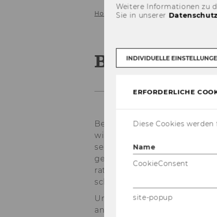
Weitere Informationen zu 
Home
Business Relations
Sie in unserer
Datenschutz
Business Rel
INDIVIDUELLE EINSTELLUNG
ERFORDERLICHE COOK
Bei der Um­set­zung und prak­t
Diese Cookies werden f
wir auf eine enge Zu­sam­men­ar
sen. Das In­sti­tut für Mar­ke­tin
Name
ge Er­fah­rung bei der Durch­f
CookieConsent
ra­tungs­pro­jek­te mit höchs­ten
schungs­me­tho­den und einem s
site-popup
Un­se­ren Ko­ope­ra­ti­ons­part­
an, sie bei der Ge­stal­tung