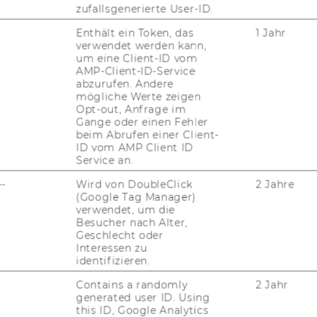
zufallsgenerierte User-ID.
Enthält ein Token, das
1 Jahr
verwendet werden kann,
um eine Client-ID vom
AMP-Client-ID-Service
abzurufen. Andere
mögliche Werte zeigen
Opt-out, Anfrage im
Gange oder einen Fehler
beim Abrufen einer Client-
ID vom AMP Client ID
Service an.
uTube
Newsletter
Bluesky
ACCREDITED B
--
Wird von DoubleClick
2 Jahre
(Google Tag Manager)
EQUIS
AAC
verwendet, um die
Besucher nach Alter,
Geschlecht oder
Interessen zu
identifizieren.
G WEBSEITE
Contains a randomly
2 Jahr
generated user ID. Using
this ID, Google Analytics