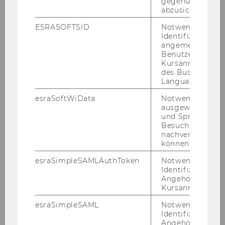
gegenüber Angri
abzusichern.
SUPPLY CHAIN MANAGEMENT (RI SCM)
ESRASOFTSID
Notwendig zur
Identifizierung 
angemeldeten
Benutzers im
Kursanmeldung
des Business
Language Center
Department of Information Systems and
Operations Management
esraSoftWiData
Notwendig um
ausgewählte Sp
und Sprachkurse
Besuchers
About ISOM
nachverfolgen z
können.
esraSimpleSAMLAuthToken
Notwendig zur
Department Board
Identifizierung 
Angehörige/r für
Kursanmeldung.
Department Structure
esraSimpleSAML
Notwendig zur
Documents and Guidelines
Identifizierung 
Angehörige/r für