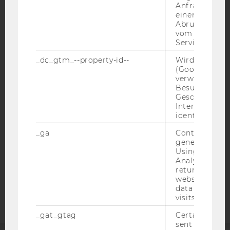
Anfrage im G
einen Fehler 
Abrufen einer
vom AMP Clie
Service an.
IMPRESSUM
_dc_gtm_--property-id--
Wird von Dou
(Google Tag 
BARRIEREFREIHEITSERKLÄRUNG WEBSEITE
verwendet, u
DATENSCHUTZERKLÄRUNG
Besucher nach
Geschlecht o
DATENSCHUTZERKLÄRUNG SOCIAL MEDIA
Interessen zu
identifizieren.
DATENSCHUTZERKLÄRUNG
STUDIENBEWERBER*INNEN UND STUDIERENDE
_ga
Contains a r
generated use
COOKIE EINSTELLUNGEN
Using this ID
Analytics can
Barrierefreiheitserklärung
returning use
website and 
Webseite
data from pre
visits.
_gat_gtag
Certain data i
sent to Googl