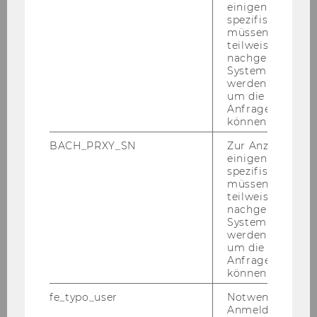
einigen WU-
spezifischen Inh
müssen Informa
DIGITAL ECOSYSTEMS
teilweise von
nachgelagerten
System abgefra
werden. Notwen
INFORMATION MANAGEMENT AND
um die Antwort 
Anfrage zuordne
CONTROL
können.
BACH_PRXY_SN
Zur Anzeige von
INFORMATION SYSTEMS AND SOCIETY
einigen WU-
spezifischen Inh
müssen Informa
teilweise von
PRODUCTION MANAGEMENT
nachgelagerten
System abgefra
werden. Notwen
um die Antwort 
Competence Centers and
Anfrage zuordne
können.
Research Institutes
fe_typo_user
Notwendig für d
Anmeldung und
Furthermore, ISOM members are