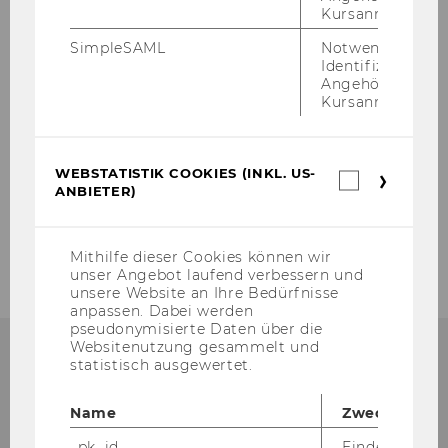
Kursanmeldung.
Equal Treatment
SimpleSAML
Notwendig zur
Identifizierung 
Events
Angehörige/r für
Kursanmeldung.
Infrastructure
WEBSTATISTIK COOKIES (INKL. US-
Webstatis
Research
ANBIETER)
Cookies
(inkl.
Teaching
US-
Anbieter)
Mithilfe dieser Cookies können wir
unser Angebot laufend verbessern und
unsere Website an Ihre Bedürfnisse
anpassen. Dabei werden
pseudonymisierte Daten über die
Websitenutzung gesammelt und
statistisch ausgewertet.
Department of Information
Name
Zweck
Systems & Operations
_pk_id
Eindeutige