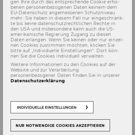
gen Ihre durch das ent­spre­chen­de Coo­kie er­ho­
be­nen per­so­nen­be­zo­ge­nen Daten kei­nem dem
EU-​Datenschutz an­ge­mes­se­nen Schutz­ni­veau
mehr. Sie haben in die­sem Fall nur ein­ge­schränk­
te bis keine da­ten­schutz­recht­li­chen Rech­te in
den USA und ins­be­son­de­re kann auch die US-​
amerikanische Re­gie­rung Zu­gang zu die­sen
Daten er­lan­gen. Wenn Sie kei­nen oder nur ein­zel­
nen Coo­kies zu­stim­men möch­ten, kli­cken Sie
bitte auf „In­di­vi­du­el­le Ein­stel­lun­gen“. Dort kön­
nen Sie die Coo­kies in­di­vi­du­ell ver­wal­ten.
Department Structure
Weitere Informationen zu den Cookies auf der
Website und zur Verarbeitung
personenbezogener Daten finden Sie in unserer
Datenschutzerklärung
.
Der Inhalt dieser Seite ist aktuell nur auf
Englisch verfügbar.
INDIVIDUELLE EINSTELLUNGEN
NUR NOTWENDIGE COOKIES AKZEPTIEREN
Institutes