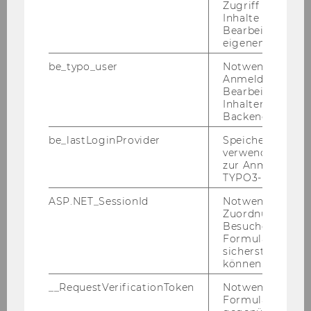
Zugriff auf gesc
cooperating with other WU units in the
Inhalte oder zur
following cross-disciplinary institutions:
Bearbeitung des
eigenen Profils.
be_typo_user
Notwendig für d
Anmeldung und
APPLIED AI & SCIENTIFIC COMPUTING (CC
Bearbeitung von
Inhalten im TYP
Backend.
AAISC)
be_lastLoginProvider
Speichert die zul
verwendete Met
COMPUTATIONAL METHODS (RI FIRM)
zur Anmeldung f
TYPO3-Backend.
ASP.NET_SessionId
Notwendig, um 
CRYPTOECONOMICS (RI CRYPTO)
Zuordnung von
Besucher zu
Formulareingab
sicherstellen zu
EXPERIMENTAL RESEARCH (RI EXP)
können.
WU Labs
__RequestVerificationToken
Notwendig, um 
Formulareingab