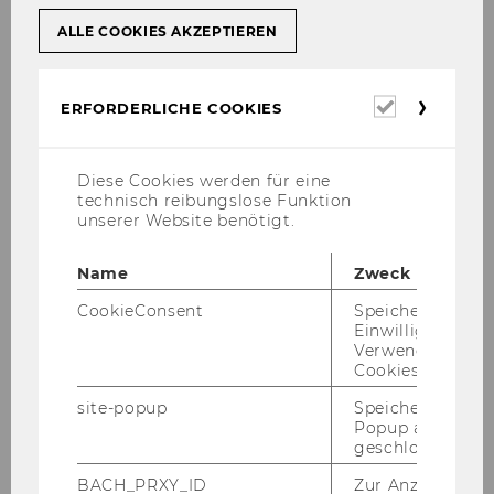
ALLE COOKIES AKZEPTIEREN
The ISOM Department comprises seven
established institutes, bringing together the
expertise and reputation of several
Erforderl
ERFORDERLICHE COOKIES
renowned senior faculty members:
Cookies
Diese Cookies werden für eine
technisch reibungslose Funktion
COMPLEX NETWORKS
unserer Website benötigt.
Name
Zweck
DATA, ENERGY, AND SUSTAINABILITY
CookieConsent
Speichert Ihre
Einwilligung zur
Verwendung vo
DATA, PROCESS, AND KNOWLEDGE
Cookies.
MANAGEMENT
site-popup
Speichert ob ein
Popup ausgefüll
Division Knowledge
geschlossen wur
Management
BACH_PRXY_ID
Zur Anzeige von