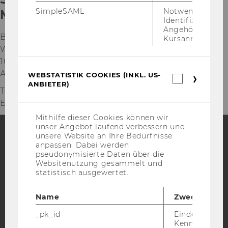
SimpleSAML
Notwendig zur
Management (ISOM)
Identifizierung 
Angehörige/r für
Building D2, Entrance C, 2nd floor
Kursanmeldung.
Welthandelsplatz 1
1020
Vienna
Austria
WEBSTATISTIK COOKIES (INKL. US-
Webstatis
ANBIETER)
Cookies
Tel:
+43 (0)1 31 336 - 4449
(inkl.
E-Mail:
isom-office@wu.ac.at
US-
Anbieter)
Mithilfe dieser Cookies können wir
unser Angebot laufend verbessern und
unsere Website an Ihre Bedürfnisse
anpassen. Dabei werden
Facebook
Instagram
Blog
pseudonymisierte Daten über die
Websitenutzung gesammelt und
statistisch ausgewertet.
YouTube
Newsletter
Bluesky
Name
Zweck
_pk_id
Eindeutige
Kennzeichnun