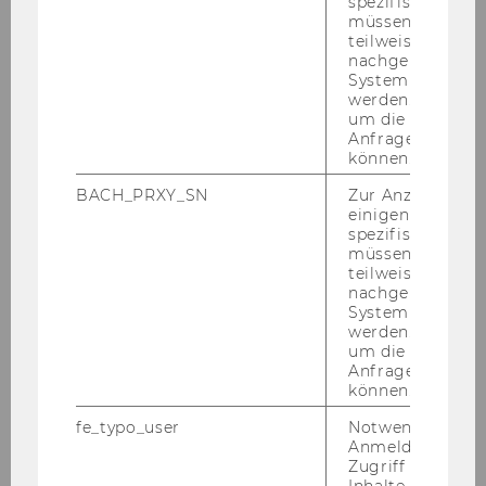
spezifischen Inh
müssen Informa
teilweise von
nachgelagerten
System abgefra
Orientation and Directions
werden. Notwen
um die Antwort 
Anfrage zuordne
WU Campus GIS:
ISOM Front Office
können.
BACH_PRXY_SN
Zur Anzeige von
einigen WU-
spezifischen Inh
müssen Informa
Services
teilweise von
nachgelagerten
System abgefra
werden. Notwen
um die Antwort 
Anfrage zuordne
Collection of Certificates
können.
and Documents
fe_typo_user
Notwendig für d
Anmeldung und
Our Front Office is the central location
Zugriff auf gesc
for all deposited documents.