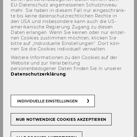
EU-​Datenschutz an­ge­mes­se­nen Schutz­ni­veau
mehr. Sie haben in die­sem Fall nur ein­ge­schränk­
te bis keine da­ten­schutz­recht­li­chen Rech­te in
den USA und ins­be­son­de­re kann auch die US-​
amerikanische Re­gie­rung Zu­gang zu die­sen
Daten er­lan­gen. Wenn Sie kei­nen oder nur ein­zel­
nen Coo­kies zu­stim­men möch­ten, kli­cken Sie
bitte auf „In­di­vi­du­el­le Ein­stel­lun­gen“. Dort kön­
nen Sie die Coo­kies in­di­vi­du­ell ver­wal­ten.
Weitere Informationen zu den Cookies auf der
Front Office
Website und zur Verarbeitung
personenbezogener Daten finden Sie in unserer
Datenschutzerklärung
.
Der Inhalt dieser Seite ist aktuell nur auf
INDIVIDUELLE EINSTELLUNGEN
Englisch verfügbar.
NUR NOTWENDIGE COOKIES AKZEPTIEREN