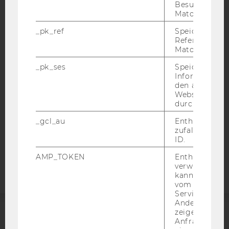
Besuchers du
Matomo.
IMPRESSUM
_pk_ref
Speicherung 
Referrers dur
BARRIEREFREIHEITSERKLÄRUNG WEBSEITE
Matomo.
DATENSCHUTZERKLÄRUNG
_pk_ses
Speicherung 
DATENSCHUTZERKLÄRUNG SOCIAL MEDIA
Informatione
den aktuellen
DATENSCHUTZERKLÄRUNG
Webseitenbe
STUDIENBEWERBER*INNEN UND STUDIERENDE
durch Matom
COOKIE EINSTELLUNGEN
_gcl_au
Enthält eine
zufallsgenerie
Barrierefreiheitserklärung
ID.
Webseite
AMP_TOKEN
Enthält ein To
verwendet we
kann, um eine
vom AMP-Clie
Service abzur
Andere mögli
zeigen Opt-ou
Anfrage im G
ACCREDITED BY: