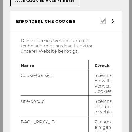
ALLE COOKIES AKZEPTIEREN
In case you require a personal
meeting and/or want to collect
documents, please fix an
Erforderl
ERFORDERLICHE COOKIES
Cookies
appointment ahead:
Tel: +43-1-31336-4449, e-mail: isom-
Diese Cookies werden für eine
office@wu.ac.at
technisch reibungslose Funktion
unserer Website benötigt.
Name
Zweck
CookieConsent
Speichert Ihre
Einwilligung zur
Verwendung vo
Cookies.
site-popup
Speichert ob ein
Popup ausgefüll
geschlossen wur
BACH_PRXY_ID
Zur Anzeige von
einigen WU-