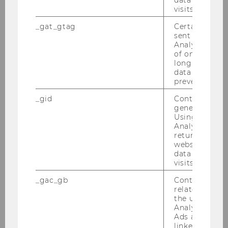
visits.
_gat_gtag
Certain data i
sent to Googl
Ma­xi­mi­li­an Weis
Analytics a 
of once per m
long as it is s
data transfers
prevented.
_gid
Contains a r
generated use
Using this ID
Analytics can
returning use
website and 
data from pre
visits.
_gac_gb
Contains cam
related infor
the user. If G
Analytics and
Ads accounts 
linked, the co