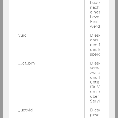
Ma­xi­mi­li­an sam­mel­te prak­ti­sche Er­fah­rung in
bedeutet, das
den Be­rei­chen Start-​Up Con­sul­ting sowie Eco­
nächsten Ans
eines Vimeo-V
no­mic Con­sul­ting wäh­rend sei­ner Mit­ar­beit bei
bevorzugten
der Wirt­schafts­för­de­rung Frank­furt GmbH und
Einstellungen
dem Be­ra­tungs­un­ter­neh­men des Deut­schen
werden.
In­sti­tuts für Wirt­schafts­for­schung, DIW Econ in
vuid
Dieser Cookie
Ber­lin. Zudem ar­bei­te­te er in meh­re­ren Pro­jek­
dazu eingeset
den Nutzungs
te im Be­reich der Wirt­schafts­ent­wick­lung in
des Benutzers
Neu­see­land und Süd­afri­ka. Dar­über hin­aus
speichern.
sam­mel­te er Er­fah­rung in der Le­bens­mit­tel­in­
__cf_bm
Dieses Cookie
dus­trie, im Be­reich IT und dem Öf­fent­li­chen
verwendet, u
Sek­tor.
zwischen Men
und Bots zu
In sei­ner For­schung un­ter­sucht er, wie Un­ter­
unterscheiden.
neh­men kurz-​und lang­fris­ti­ge stra­te­gi­sche
für Vimeo no
um, um gülti
Ziele in Ein­klang brin­gen kön­nen.
über die Nutz
Seit Ab­schluss sei­ner Pro­mo­ti­on am IOD ist
Service zu s
Max als As­sis­tenz­pro­fes­sor für Stra­te­gi­sches
_uetvid
Dieses Cookie
Ma­nage­ment an der ESCP Ber­lin tätig.
gesetzt, um d