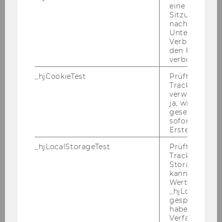
eine
Sitzung/Aufz
nach einer
Unterbrechun
Verbindung w
den Hotjar-Se
verbunden wir
_hjCookieTest
Prüft, ob der 
Tracking Cod
verwenden ka
ja, wird ein W
gesetzt. Wird 
sofort nach s
Erstellung ge
_hjLocalStorageTest
Prüft, ob der 
Tracking Code
Storage verw
kann. Wenn ja
Wert 1 gesetzt
Bea­tri­ce war von Mai-​September 2023 wis­sen­
_hjLocalStora
schaft­li­che Mit­ar­bei­te­rin am In­sti­tut für Or­ga­
gespeicherte
niza­ti­on De­sign.
haben keine
Verfallszeit, 
Bea­tri­ce stammt ur­sprüng­lich aus Ita­li­en und