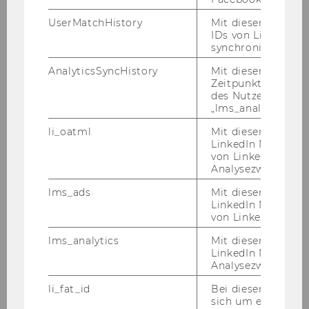
no­va­ti­on sam­meln und ist seit No­vem­ber 2019
als Han­dels­as­sis­ten­tin in der ka­na­di­schen Bot­
UserMatchHistory
Mit diesem Cookie
schaft in Wien tätig.
IDs von LinkedIn 
synchronisiert.
AnalyticsSyncHistory
Mit diesem Cookie
Zeitpunkt der Syn
Sarah Tre­vel­ler
des Nutzers mit d
„lms_analytics“ ge
li_oatml
Mit diesem Cooki
LinkedIn Mitgliede
von LinkedIn zu W
Analysezwecke iden
lms_ads
Mit diesem Cooki
LinkedIn Mitgliede
von LinkedIn identi
lms_analytics
Mit diesem Cooki
LinkedIn Mitgliede
Analysezwecken ide
li_fat_id
Bei diesem Cookie
sich um eine indir